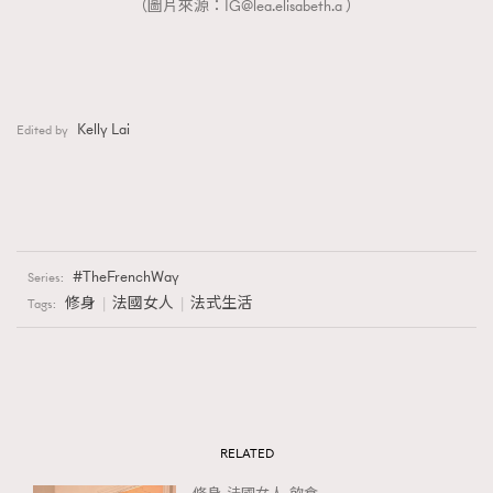
（圖片來源：
IG@lea.elisabeth.a
）
Kelly Lai
Edited by
TheFrenchWay
Series:
修身
法國女人
法式生活
Tags:
RELATED