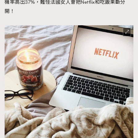
機率高出37%，難怪法國女人會把Netflix和吃飯果斷分
About us
Collaboration Opportunity
Disclaimer
Privacy
開！
New Media Group
|
Madame Figaro editions:
France
|
Greece
|
Japan
|
Portugal
|
Spain