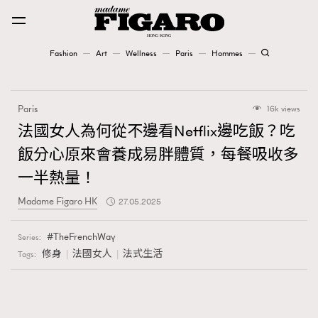
Fashion
Art
Wellness
Paris
Hommes
Fashion
Paris
16k views
Art
法國女人為何從不邊看Netflix邊吃飯？吃
飯分心原來會養成易胖體質，每餐吸收多
Wellness
一半熱量！
Karena Lam is On Our Cover
Madame Figaro HK
27.05.2025
Paris
TheFrenchWay
Series:
修身
法國女人
法式生活
Tags:
Hommes