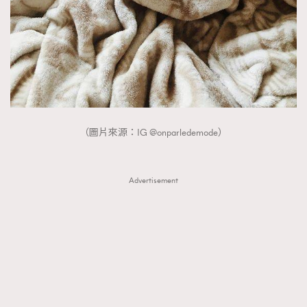
（圖片來源：IG @onparledemode）
Advertisement