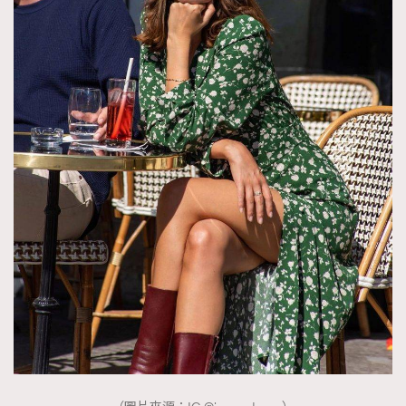
AFrenchMind
DressLikeAParisienne
EmpowerF
FashionWeek
FigaroAesthetic