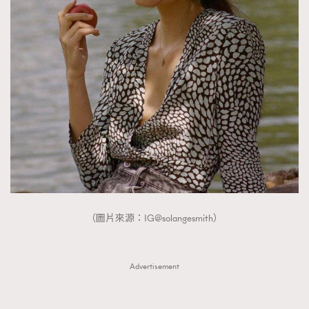
（圖片來源：IG@solangesmith）
Advertisement