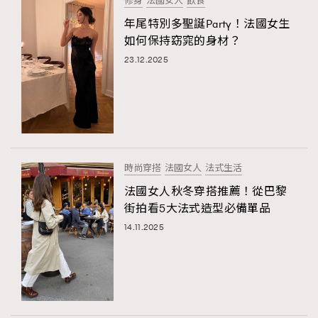
修身
法國女人
飲食
年尾特別多聖誕Party！法國女生
如何保持窈窕的身材？
23.12.2025
時尚穿搭
法國女人
法式生活
法國女人秋冬穿搭推薦！從巴黎
街拍看5大法式造型必備單品
14.11.2025