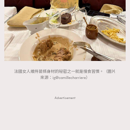
FigaroTalk
48
FigaroWatch
83
Grooming&Fitness
38
HommesFashion
2
HommeStyle
132
NoBagNoLife
349
People
53
#FigaroIssue 專訪陳漢娜Hanna與Takuro｜模特
TheFrenchWay
145
情侶談愛情
法國女人維持苗條身材的秘密之一就是慢食習慣。（圖片
VAxChowSangSang
4
來源：ig@camillecharriere）
WatchesWonder&Beyond
21
WatchesWonder&Beyond
1
Advertisement
向ChanelN°5致敬
1
大時代小事情
42
時尚熱話
537
時尚配飾
297