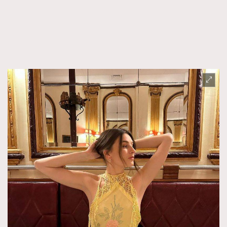
FigaroFrancais
41
FigaroGadget
1
FigaroHealth
647
FigaroHub
128
FigaroIcon
68
法國五月French May專訪四位香港文藝代表
FigaroInsight
156
FigaroIssue
271
FigaroJewellery
87
FigaroLifestyle
230
FigaroLove
89
FigaroMasterclass
20
FigaroMusic
90
FigaroStyle
89
#FigaroIssue 容祖兒封面專訪｜追逐歌手夢
FigaroSubculture
14