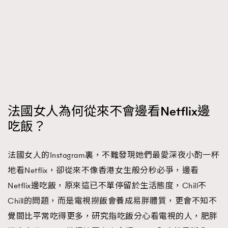
時裝心理學
2
當巨蟹座遇上處女座 Tyson Yoshi x 林家謙
煲劇日常
334
玩物壯志
1
法國女人為何從來不會邊看Netflix邊
吃飯？
本人已詳閱並同意遵守本文列明條款及細則。 請瀏覽
(
nmg.com.hk/privacy
) 閱讀本公司的私隱政策聲明。
法國女人的Instagram裏，不難發現她們最愛深夜小酌一杯
本人願意接收新傳媒集團的最新消息及其他宣傳資訊，本人同意
地看Netflix，卻從來不像香港女生般分秒必爭，邊看
新傳媒集團使用本人的個人資料於任何推廣用途。
Netflix邊吃飯，原來這已不單停留於生活態度，Chill不
Chill的問題，而是電視撈飯會養成易胖體質，更會不知不
覺間比平常吃得更多，研究指吃飯分心看電視的人，肥胖