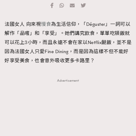
TRENDING
#FigaroExhibition 群星力撐MF X Leung Mo《See
AFrenchMind
3
法國女人 向來視
慢食
為生活信仰，「Déguster」一詞可以
You In My Dream》展覽
DressLikeAParisienne
1
解作「品嚐」和「享受」。她們講究飲食，單單吃頓飯就
EmpowerF
103
可以花上3小時，而且永遠不會在家以Netflix餸飯，並不是
FashionWeek
191
因為法國女人只愛Fine Dining，而是因為這樣不但不能好
FigaroAesthetic
308
好享受美食，也會意外吸收更多卡路里？
FigaroAstrology
416
FigaroBeauty
424
Advertisement
FigaroBeautyRitual
7
FigaroCeleb
547
#FigaroExhibition Wyman 揭曉 Figaro Exhibition
FigaroCinéma
281
第二站！
FigaroDigitalCover
17
FigaroExhibition
12
FigaroExpert
1