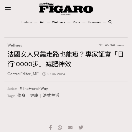
Fashion
Art
Wellness
Paris
Hommes
Fashion
Wellness
45.94k views
Art
法國女人只靠走路也能瘦？專家証實「日
行10000步」减肥神效
Wellness
CentralEditor_MF
27.06.2024
Karena Lam is On Our Cover
TheFrenchWay
Series:
Paris
修身
健康
法式生活
Tags:
Hommes