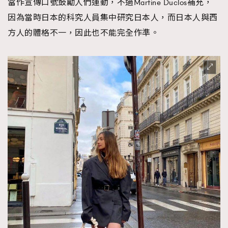
當作宣傳口號鼓勵人們運動，不過Martine Duclos補充，
About us
Collaboration Opportunity
Disclaimer
Privacy
因為當時日本的科究人員集中研究日本人，而日本人與西
New Media Group
|
Madame Figaro editions:
France
|
Greece
方人的體格不一，因此也不能完全作準。
|
Japan
|
Portugal
|
Spain