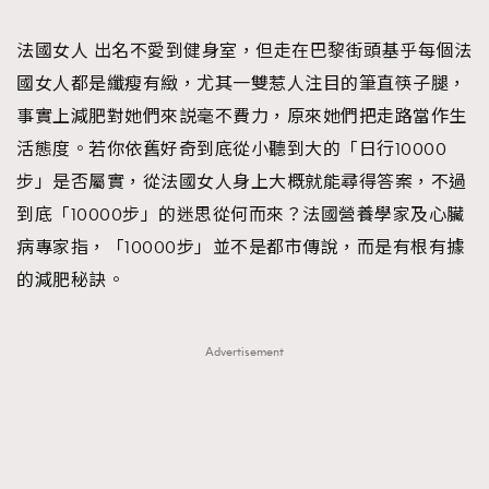
TRENDING
法國女人 出名不愛到健身室，但走在巴黎街頭基乎每個法
#FigaroExhibition 群星力撐MF X Leung Mo《See
AFrenchMind
3
國女人都是纖瘦有緻，尤其一雙惹人注目的筆直筷子腿，
You In My Dream》展覽
DressLikeAParisienne
1
事實上減肥對她們來説毫不費力，原來她們把走路當作生
EmpowerF
103
活態度。若你依舊好奇到底從小聽到大的「日行10000
FashionWeek
191
步」是否屬實，從法國女人身上大概就能尋得答案，不過
FigaroAesthetic
308
到底「10000步」的迷思從何而來？法國營養學家及心臟
FigaroAstrology
416
病專家指，「10000步」並不是都市傳說，而是有根有據
FigaroBeauty
424
的減肥秘訣。
FigaroBeautyRitual
7
FigaroCeleb
547
Advertisement
#FigaroExhibition Wyman 揭曉 Figaro Exhibition
FigaroCinéma
281
第二站！
FigaroDigitalCover
17
FigaroExhibition
12
FigaroExpert
1