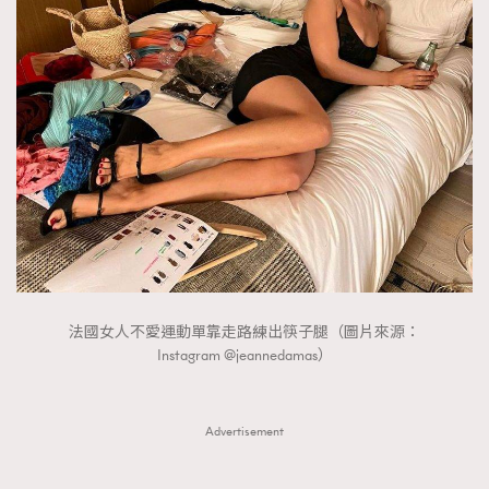
FigaroTalk
48
FigaroWatch
83
Grooming&Fitness
38
HommesFashion
2
HommeStyle
132
NoBagNoLife
349
People
53
#FigaroIssue 專訪陳漢娜Hanna與Takuro｜模特
TheFrenchWay
145
情侶談愛情
VAxChowSangSang
4
WatchesWonder&Beyond
21
法國女人不愛運動單靠走路練出筷子腿（圖片來源：
WatchesWonder&Beyond
1
Instagram @jeannedamas）
向ChanelN°5致敬
1
大時代小事情
42
Advertisement
時尚熱話
537
時尚配飾
297