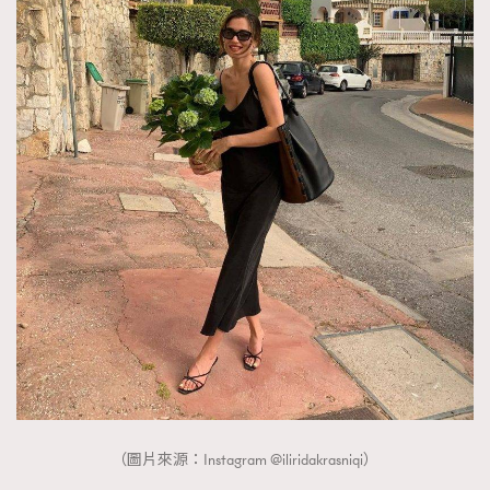
（圖片來源：Instagram @iliridakrasniqi）