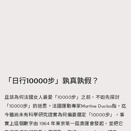
時裝心理學
2
當巨蟹座遇上處女座 Tyson Yoshi x 林家謙
煲劇日常
334
玩物壯志
1
「日行10000步」孰真孰假？
本人已詳閱並同意遵守本文列明條款及細則。 請瀏覽
(
nmg.com.hk/privacy
) 閱讀本公司的私隱政策聲明。
本人願意接收新傳媒集團的最新消息及其他宣傳資訊，本人同意
且談為何法國女人最愛「10000步」之前，不如先探討
新傳媒集團使用本人的個人資料於任何推廣用途。
「10000步」的迷思。法國運動專家Martine Duclos指，迄
今雖尚未有科學研究證實為何偏要選定「10000步」，事
實上這個數字由 1964 年東京第一屆奧運會發起，並把它