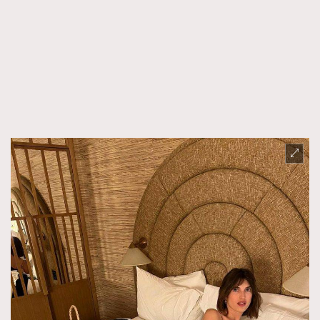
FigaroFrancais
41
FigaroGadget
1
FigaroHealth
647
FigaroHub
128
FigaroIcon
68
法國五月French May專訪四位香港文藝代表
FigaroInsight
156
FigaroIssue
271
FigaroJewellery
87
FigaroLifestyle
230
FigaroLove
89
FigaroMasterclass
20
FigaroMusic
90
FigaroStyle
89
#FigaroIssue 容祖兒封面專訪｜追逐歌手夢
FigaroSubculture
14