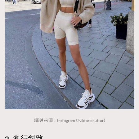
AFrenchMind
DressLikeAParisienne
EmpowerF
FashionWeek
FigaroAesthetic
（圖片來源：Instagram @viktoriahutter）