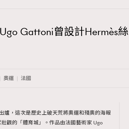
o Gattoni曾設計Herm
TRENDING
3
AFrenchMind
1
DressLikeAParisienne
奧運
法國
103
EmpowerF
191
FashionWeek
308
FigaroAesthetic
最近出爐，這次是歷史上破天荒將奧運和殘奧的海報
壯觀的「體育城」。作品由法國藝術家 Ugo