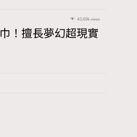
43.69k views
ès絲巾！擅長夢幻超現實
416
FigaroAstrology
424
FigaroBeauty
7
FigaroBeautyRitual
547
FigaroCeleb
281
FigaroCinéma
17