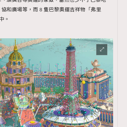
牌、頒獎台等奧運的象徵，當然也少不了巴黎地
TRENDING
協和廣場等，而 8 隻巴黎奧運吉祥物「弗里
ressLikeAParisienne
Empower
之中。
FigaroAesthetic