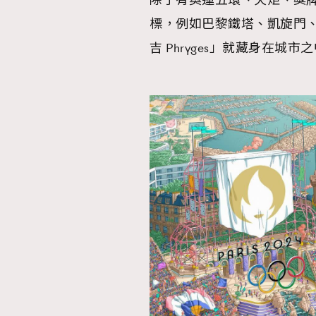
除了有奧運五環、火炬、獎
標，例如巴黎鐵塔、凱旋門、
AFrenchMind
D
吉 Phryges」就藏身在城市