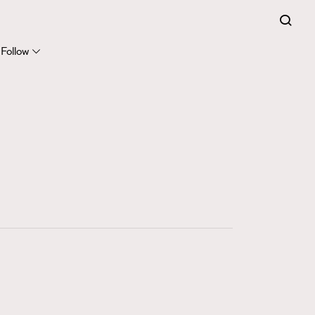
FigaroCeleb
281
FigaroCinéma
Follow
17
FigaroDigitalCover
12
FigaroExhibition
1
FigaroExpert
41
FigaroFrancais
1
FigaroGadget
647
FigaroHealth
128
FigaroHub