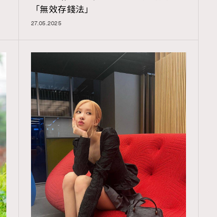
「無效存錢法」
27.05.2025
TRENDING
ressLikeAParisienne
Empower
FigaroAesthetic