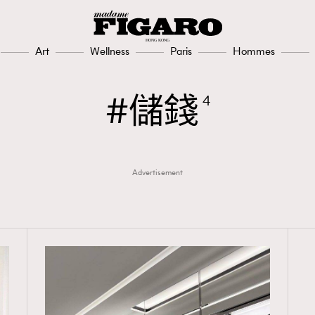
FashionWeek
308
FigaroAesthetic
Art
Wellness
Paris
Hommes
儲錢
4
Advertisement