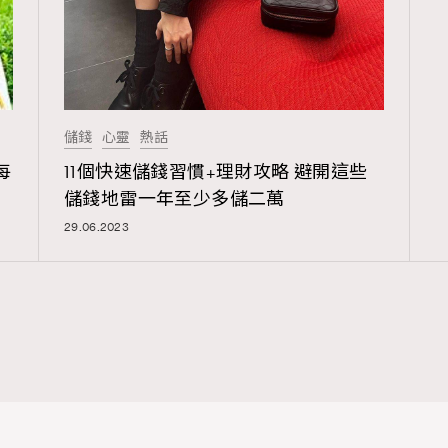
儲錢
心靈
熱話
每
11個快速儲錢習慣+理財攻略 避開這些
儲錢地雷一年至少多儲二萬
29.06.2023