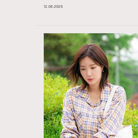
12.06.2025
AFrenchMind
D