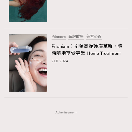
FigaroFrancais
41
FigaroGadget
1
FigaroHealth
647
FigaroHub
128
Pitanium
品牌故事
美容心得
FigaroIcon
68
Pitanium：引領高端護膚革新，隨
法國五月French May專訪四位香港文藝代表
FigaroInsight
156
時隨地享受專業 Home Treatment
FigaroIssue
271
21.11.2024
FigaroJewellery
87
FigaroLifestyle
230
FigaroLove
89
FigaroMasterclass
20
FigaroMusic
90
Advertisement
FigaroStyle
89
#FigaroIssue 容祖兒封面專訪｜追逐歌手夢
FigaroSubculture
14