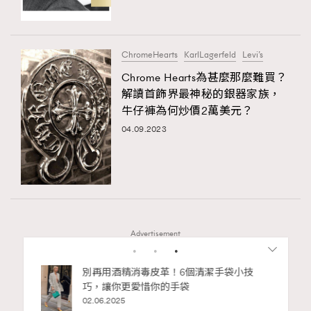
About us
Collaboration Opportunity
Disclaimer
Privacy
New Media Group
|
Madame Figaro editions:
France
|
Greece
ChromeHearts
KarlLagerfeld
Levi’s
|
Japan
|
Portugal
|
Spain
Chrome Hearts為甚麼那麼難買？
解讀首飾界最神秘的銀器家族，
牛仔褲為何炒價2萬美元？
04.09.2023
Advertisement
私藏的顯
別再用酒精消毒皮革！6個清潔手袋小技
巧，讓你更愛惜你的手袋
02.06.2025