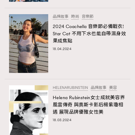
時裝心理學
2
當巨蟹座遇上處女座 Tyson Yoshi x 林家謙
煲劇日常
334
品牌故事
時尚
音樂節
玩物壯志
1
2024 Coachella 音樂節必備戰衣!
Star Cat 不用下水也能自帶濕身效
果成焦點
18.04.2024
本人已詳閱並同意遵守本文列明條款及細則。 請瀏覽
HELENARUBINSTEIN
品牌故事
美容
(
nmg.com.hk/privacy
) 閱讀本公司的私隱政策聲明。
本人願意接收新傳媒集團的最新消息及其他宣傳資訊，本人同意
Helena Rubinstein女士成就美容界
新傳媒集團使用本人的個人資料於任何推廣用途。
風雲傳奇 與奧斯卡影后楊紫瓊相
遇 展現品牌優雅女性美
18.03.2024