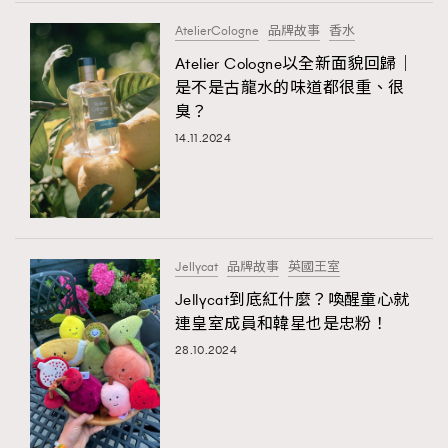
FigaroTalk
48
TRENDING
AtelierCologne
品牌故事
香水
FigaroWatch
83
AFrenchMind
DressLikeAParisienne
Atelier Cologne以全新面貌回歸｜
Grooming&Fitness
38
EmpowerF
FashionWeek
FigaroAesthetic
是不是古龍水的味道都很重、很
HommesFashion
2
臭？
HommeStyle
132
14.11.2024
NoBagNoLife
349
People
53
#FigaroIssue 專訪陳漢娜Hanna與Takuro｜模特
TheFrenchWay
145
情侶談愛情
VAxChowSangSang
4
Jellycat
品牌故事
英國王室
WatchesWonder&Beyond
21
Jellycat到底紅什麼？喚醒童心就
WatchesWonder&Beyond
1
連皇室成員和韓星也是忠粉！
向ChanelN°5致敬
1
28.10.2024
大時代小事情
42
時尚熱話
537
時尚配飾
297