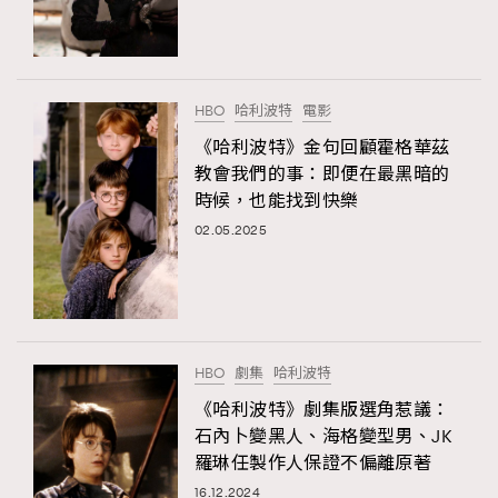
TRENDING
#FigaroExhibition 群星力撐MF X Leung Mo《See
AFrenchMind
3
You In My Dream》展覽
DressLikeAParisienne
1
HBO
哈利波特
電影
EmpowerF
103
《哈利波特》金句回顧霍格華茲
教會我們的事：即便在最黑暗的
FashionWeek
191
時候，也能找到快樂
FigaroAesthetic
308
02.05.2025
FigaroAstrology
415
FigaroBeauty
424
FigaroBeautyRitual
7
FigaroCeleb
547
#FigaroExhibition Wyman 揭曉 Figaro Exhibition
HBO
劇集
哈利波特
FigaroCinéma
281
第二站！
《哈利波特》劇集版選角惹議：
FigaroDigitalCover
17
石內卜變黑人、海格變型男、JK
FigaroExhibition
12
羅琳任製作人保證不偏離原著
FigaroExpert
1
16.12.2024