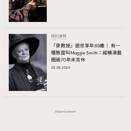
FigaroFrancais
41
FigaroGadget
1
FigaroHealth
647
TRENDING
FigaroHub
128
哈利波特
AFrenchMind
FigaroIcon
DressLikeAParisienne
68
「麥教授」逝世享年89歲｜ 有一
法國五月French May專訪四位香港文藝代表
EmpowerF
FashionWeek
FigaroAesthetic
FigaroInsight
156
種態度叫Maggie Smith：縱橫演藝
圈逾70年未言休
FigaroIssue
271
28.09.2024
FigaroJewellery
87
FigaroLifestyle
230
FigaroLove
89
FigaroMasterclass
20
FigaroMusic
90
Advertisement
FigaroStyle
89
#FigaroIssue 容祖兒封面專訪｜追逐歌手夢
FigaroSubculture
14