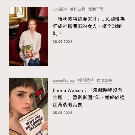
FigaroTalk
48
J.K.羅琳
哈利波特
性別平等
FigaroWatch
83
「哈利波特背後天才」J.K.羅琳為
Grooming&Fitness
38
何成神憎鬼厭的女人，遭全球圍
HommesFashion
2
剿？
HommeStyle
132
26.09.2024
NoBagNoLife
349
People
53
#FigaroIssue 專訪陳漢娜Hanna與Takuro｜模特
TheFrenchWay
145
情侶談愛情
VAxChowSangSang
4
EmmaWatson
哈利波特
女性主義
WatchesWonder&Beyond
21
Emma Watson：「演戲時我沒有
WatchesWonder&Beyond
1
主權！」暫別影圈4年，她終於道
向ChanelN°5致敬
出背後的苦衷
1
05.05.2023
大時代小事情
42
時尚熱話
537
時尚配飾
297