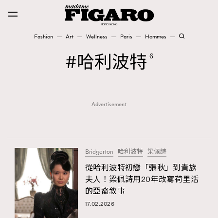
Fashion
Art
Wellness
Paris
Hommes
Fashion
哈利波特
6
Art
Advertisement
Wellness
Karena Lam is On Our Cover
Paris
Bridgerton
哈利波特
梁佩詩
從哈利波特初戀「張秋」到貴族
夫人！梁佩詩用20年改寫荷里活
Hommes
的亞裔敘事
17.02.2026