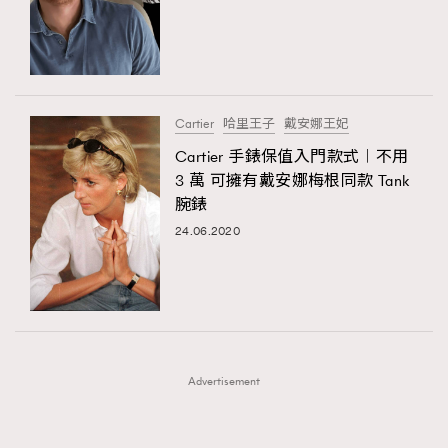
FigaroFrancais
41
FigaroGadget
1
FigaroHealth
647
FigaroHub
128
Cartier
哈里王子
戴安娜王妃
FigaroIcon
68
Cartier 手錶保值入門款式︱不用
法國五月French May專訪四位香港文藝代表
FigaroInsight
156
3 萬 可擁有戴安娜梅根同款 Tank
腕錶
FigaroIssue
271
24.06.2020
FigaroJewellery
87
FigaroLifestyle
230
FigaroLove
89
FigaroMasterclass
20
TRENDING
FigaroMusic
90
AFrenchMind
DressLikeAParisienne
Advertisement
FigaroStyle
89
EmpowerF
FashionWeek
FigaroAesthetic
#FigaroIssue 容祖兒封面專訪｜追逐歌手夢
FigaroSubculture
14