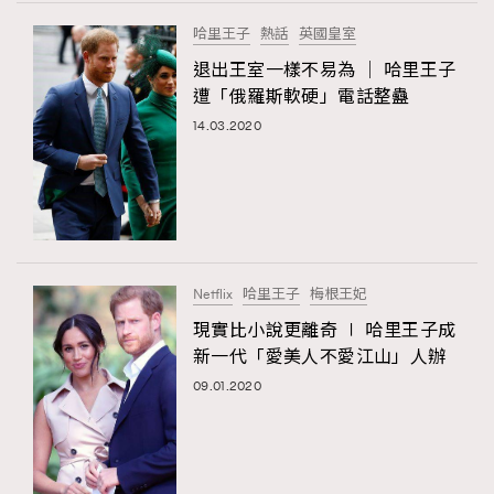
FigaroTalk
48
哈里王子
熱話
英國皇室
FigaroWatch
83
退出王室一樣不易為 │ 哈里王子
Grooming&Fitness
38
遭「俄羅斯軟硬」電話整蠱
HommesFashion
2
14.03.2020
HommeStyle
132
NoBagNoLife
349
People
53
#FigaroIssue 專訪陳漢娜Hanna與Takuro｜模特
TheFrenchWay
145
情侶談愛情
VAxChowSangSang
4
Netflix
哈里王子
梅根王妃
WatchesWonder&Beyond
21
現實比小說更離奇 ∣ 哈里王子成
WatchesWonder&Beyond
1
新一代「愛美人不愛江山」人辦
向ChanelN°5致敬
1
09.01.2020
大時代小事情
42
時尚熱話
537
時尚配飾
297