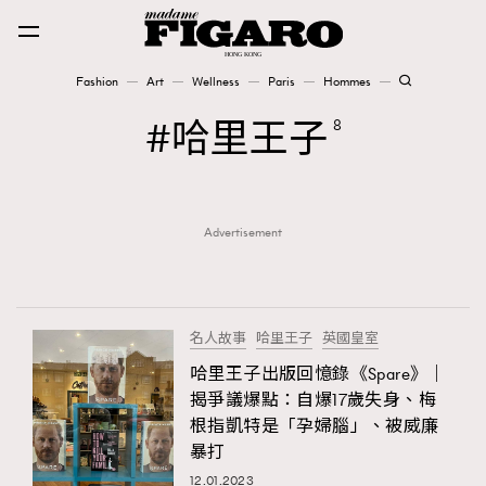
Fashion
Art
Wellness
Paris
Hommes
Fashion
哈里王子
8
Art
Advertisement
Wellness
Karena Lam is On Our Cover
Paris
名人故事
哈里王子
英國皇室
哈里王子出版回憶錄《Spare》｜
揭爭議爆點：自爆17歲失身、梅
Hommes
根指凱特是「孕婦腦」、被威廉
暴打
12.01.2023