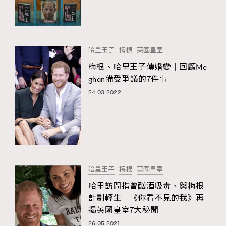
TRENDING
#FigaroExhibition 群星力撐MF X Leung Mo《See
AFrenchMind
3
You In My Dream》展覽
DressLikeAParisienne
1
哈里王子
梅根
英國皇室
EmpowerF
103
梅根、哈里王子傳婚變｜回顧Me
ghan備受爭議的7件事
FashionWeek
191
24.03.2022
FigaroAesthetic
308
FigaroAstrology
416
FigaroBeauty
424
FigaroBeautyRitual
7
FigaroCeleb
547
#FigaroExhibition Wyman 揭曉 Figaro Exhibition
哈里王子
梅根
英國皇室
FigaroCinéma
281
第二站！
哈里訪問指曾酗酒吸毒、與梅根
FigaroDigitalCover
17
計劃輕生｜《你看不見的我》再
FigaroExhibition
12
揭英國皇室7大秘聞
FigaroExpert
1
26.05.2021