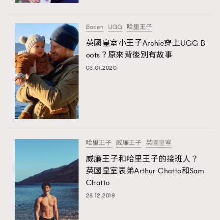
時裝心理學
2
當巨蟹座遇上處女座 Tyson Yoshi x 林家謙
煲劇日常
334
Boden
UGG
哈里王子
玩物壯志
1
英國皇室小王子Archie穿上UGG B
oots？原來背後別有故事
03.01.2020
本人已詳閱並同意遵守本文列明條款及細則。 請瀏覽
哈里王子
威廉王子
英國皇室
(
nmg.com.hk/privacy
) 閱讀本公司的私隱政策聲明。
本人願意接收新傳媒集團的最新消息及其他宣傳資訊，本人同意
威廉王子和哈里王子的接班人？
新傳媒集團使用本人的個人資料於任何推廣用途。
英國皇室表弟Arthur Chatto和Sam
Chatto
28.12.2019