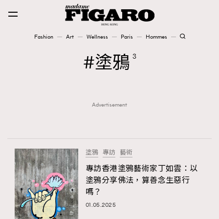
Fashion
Art
Wellness
Paris
Hommes
Fashion
塗鴉
3
Art
Advertisement
Wellness
Karena Lam is On Our Cover
Paris
塗鴉
專訪
藝術
專訪香港塗鴉藝術家丁如雲：以
塗鴉分享佛法，算善念生惡行
Hommes
嗎？
01.05.2025