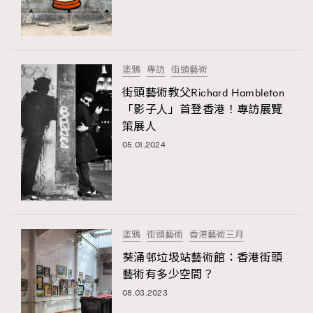
TRENDING
#FigaroExhibition 群星力撐MF X Leung Mo《See
AFrenchMind
3
You In My Dream》展覽
DressLikeAParisienne
1
塗鴉
專訪
街頭藝術
EmpowerF
103
街頭藝術教父Richard Hambleton
TRENDING
「影子人」首登香港！專訪展覽
FashionWeek
191
AFrenchMind
DressLikeAParisienne
策展人
FigaroAesthetic
308
EmpowerF
FashionWeek
FigaroAesthetic
05.01.2024
FigaroAstrology
415
FigaroBeauty
424
FigaroBeautyRitual
7
FigaroCeleb
547
#FigaroExhibition Wyman 揭曉 Figaro Exhibition
塗鴉
街頭藝術
香港藝術三月
FigaroCinéma
281
第二站！
葵涌邨垃圾站藝術館：香港街頭
FigaroDigitalCover
17
藝術有多少空間？
FigaroExhibition
12
08.03.2023
FigaroExpert
1