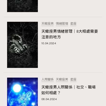
TRENDING
#FigaroExhibition 群星力撐MF X Leung Mo《See
AFrenchMind
3
You In My Dream》展覽
DressLikeAParisienne
1
天蠍座男
情緒管理
星座
EmpowerF
103
天蠍座男情緒管理｜8大相處需要
TRENDING
注意的地方
FashionWeek
191
AFrenchMind
DressLikeAParisienne
10.04.2024
FigaroAesthetic
308
EmpowerF
FashionWeek
FigaroAesthetic
FigaroAstrology
415
FigaroBeauty
424
FigaroBeautyRitual
7
FigaroCeleb
547
#FigaroExhibition Wyman 揭曉 Figaro Exhibition
人際關係
天蠍座男
星座
FigaroCinéma
281
第二站！
天蠍座男人際關係｜社交、職場
FigaroDigitalCover
17
如何相處？
FigaroExhibition
12
08.04.2024
FigaroExpert
1