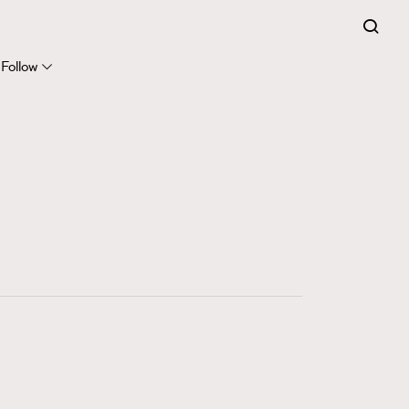
281
FigaroCinéma
Follow
17
FigaroDigitalCover
12
FigaroExhibition
1
FigaroExpert
41
FigaroFrancais
1
FigaroGadget
647
FigaroHealth
128
FigaroHub