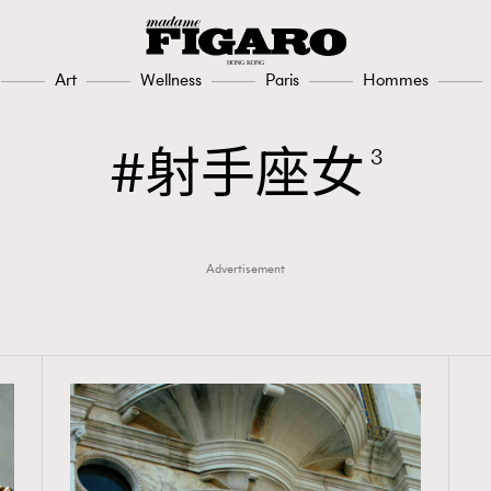
308
FigaroAesthetic
Art
Wellness
Paris
Hommes
射手座女
3
Advertisement