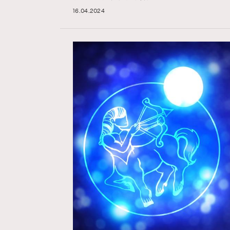
16.04.2024
AFrenchMind
D