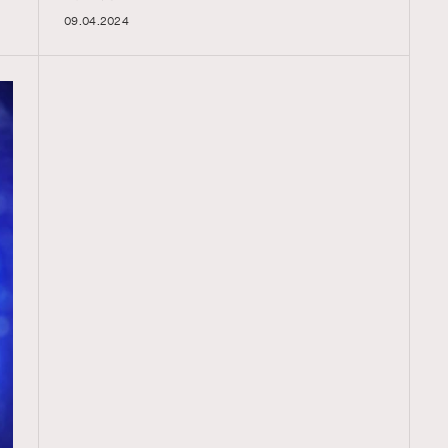
09.04.2024
TRENDING
ressLikeAParisienne
Empower
FigaroAesthetic