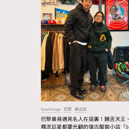
SonetImage
巴黎
復古店
巴黎最易遇見名人在這裏！饒舌天王
AFrenchMind
D
韓流巨星都要光顧的復古服裝小店「S