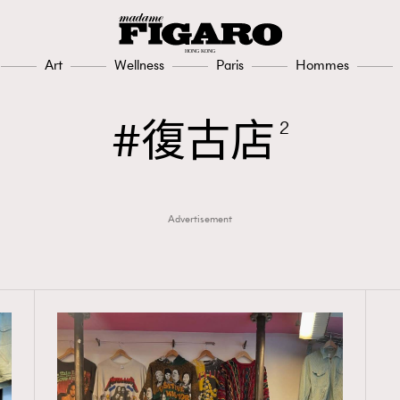
Art
Wellness
Paris
Hommes
復古店
2
Advertisement