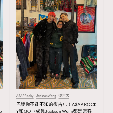
A$APRocky
JacksonWang
復古店
TRENDING
、
巴黎你不能不知的復古店！A$AP ROCK
ressLikeAParisienne
Empower
o
Y和GOT7成員Jackson Wang都是常客