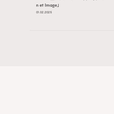
n et Image」
01.02.2025