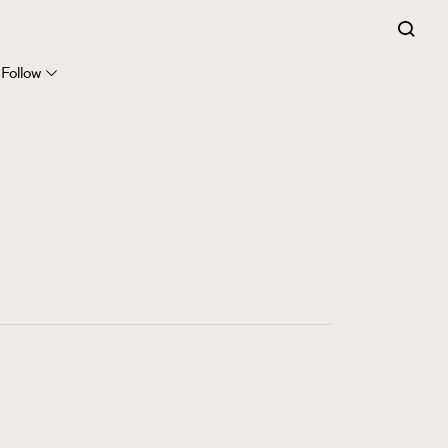
FigaroExpert
41
FigaroFrancais
Follow
1
FigaroGadget
647
FigaroHealth
128
FigaroHub
68
FigaroIcon
156
FigaroInsight
271
FigaroIssue
87
FigaroJewellery