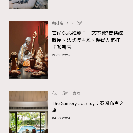
EmpowerF
FashionWeek
FigaroAesthetic
About us
Collaboration Opportunity
Disclaimer
Privacy
New Media Group
|
Madame Figaro editions:
France
|
Greece
咖啡店
打卡
旅行
|
Japan
|
Portugal
|
Spain
首爾Cafe推薦：一文盡覽7間傳統
韓屋、法式復古風、時尚人氣打
卡咖啡店
12.03.2025
布吉
旅行
泰國
The Sensory Journey：泰國布吉之
旅
04.10.2024