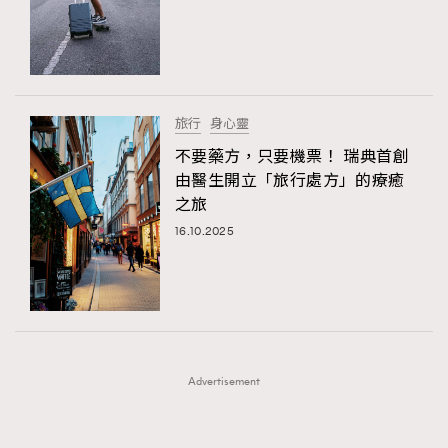
FigaroFrancais
41
FigaroGadget
1
FigaroHealth
647
FigaroHub
128
旅行
身心靈
FigaroIcon
68
不要藥方，只要機票！ 瑞典首創
法國五月French May專訪四位香港文藝代表
FigaroInsight
156
由醫生開立「旅行處方」的療癒
之旅
FigaroIssue
271
16.10.2025
FigaroJewellery
87
FigaroLifestyle
230
FigaroLove
89
FigaroMasterclass
20
FigaroMusic
90
Advertisement
FigaroStyle
89
#FigaroIssue 容祖兒封面專訪｜追逐歌手夢
FigaroSubculture
14