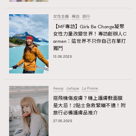
時裝心理學
2
當巨蟹座遇上處女座 Tyson Yoshi x 林家謙
煲劇日常
334
女性主義
專訪
旅行
玩物壯志
1
【MF專訪】Girls Be Change凝聚
女性力量改變世界！專訪創辦人C
armen：這世界不只你自己在單打
獨鬥
13.06.2025
本人已詳閱並同意遵守本文列明條款及細則。 請瀏覽
Aesop
Jurlique
La Prairie
(
nmg.com.hk/privacy
) 閱讀本公司的私隱政策聲明。
本人願意接收新傳媒集團的最新消息及其他宣傳資訊，本人同意
搭飛機傷皮膚？機上護膚敷面膜
新傳媒集團使用本人的個人資料於任何推廣用途。
是大忌！2貼士急救緊繃不適！附
旅行必備護膚品推介
TRENDING
27.05.2025
AFrenchMind
DressLikeAParisienne