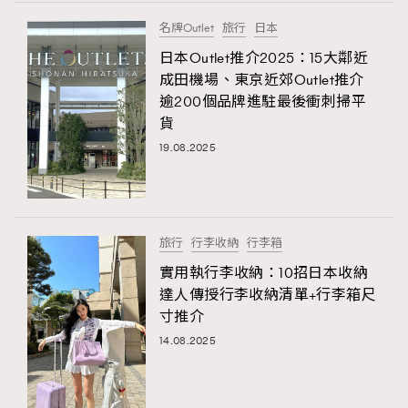
FigaroTalk
48
名牌Outlet
旅行
日本
FigaroWatch
83
日本Outlet推介2025：15大鄰近
Grooming&Fitness
38
成田機場、東京近郊Outlet推介
HommesFashion
2
逾200個品牌進駐最後衝刺掃平
HommeStyle
132
貨
NoBagNoLife
349
19.08.2025
People
53
#FigaroIssue 專訪陳漢娜Hanna與Takuro｜模特
TheFrenchWay
145
情侶談愛情
VAxChowSangSang
4
旅行
行李收納
行李箱
WatchesWonder&Beyond
21
實用執行李收納：10招日本收納
WatchesWonder&Beyond
1
達人傳授行李收納清單+行李箱尺
向ChanelN°5致敬
寸推介
1
14.08.2025
大時代小事情
42
時尚熱話
537
時尚配飾
297