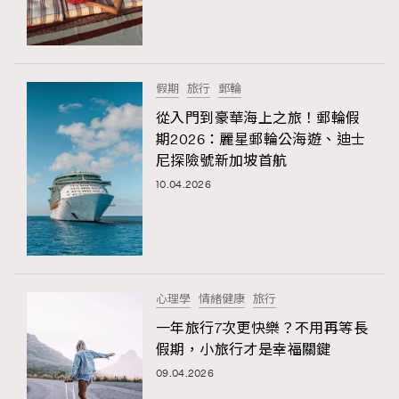
TRENDING
#FigaroExhibition 群星力撐MF X Leung Mo《See
AFrenchMind
3
You In My Dream》展覽
DressLikeAParisienne
1
假期
旅行
郵輪
EmpowerF
103
從入門到豪華海上之旅！郵輪假
期2026：麗星郵輪公海遊、迪士
FashionWeek
191
尼探險號新加坡首航
FigaroAesthetic
308
10.04.2026
FigaroAstrology
416
FigaroBeauty
424
FigaroBeautyRitual
7
FigaroCeleb
547
#FigaroExhibition Wyman 揭曉 Figaro Exhibition
心理學
情緒健康
旅行
FigaroCinéma
281
第二站！
一年旅行7次更快樂？不用再等長
FigaroDigitalCover
17
假期，小旅行才是幸福關鍵
FigaroExhibition
12
09.04.2026
FigaroExpert
1