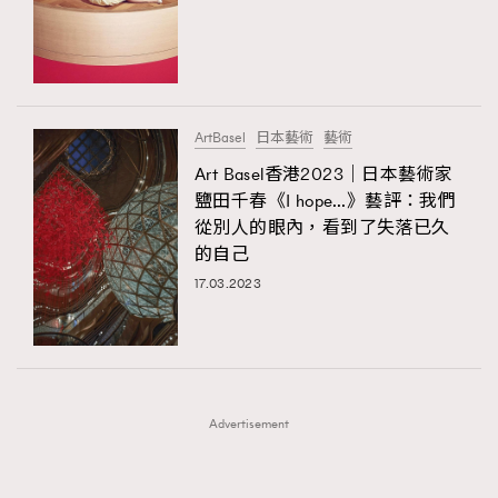
FigaroFrancais
41
FigaroGadget
1
FigaroHealth
647
TRENDING
FigaroHub
128
ArtBasel
日本藝術
藝術
AFrenchMind
FigaroIcon
DressLikeAParisienne
68
Art Basel香港2023｜日本藝術家
法國五月French May專訪四位香港文藝代表
EmpowerF
FashionWeek
FigaroAesthetic
FigaroInsight
156
鹽田千春《I hope…》藝評：我們
從別人的眼內，看到了失落已久
FigaroIssue
271
的自己
FigaroJewellery
87
17.03.2023
FigaroLifestyle
230
FigaroLove
89
FigaroMasterclass
20
FigaroMusic
90
Advertisement
FigaroStyle
89
#FigaroIssue 容祖兒封面專訪｜追逐歌手夢
FigaroSubculture
14