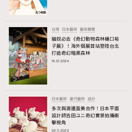
TRENDING
#FigaroExhibition 群星力撐MF X Leung Mo《See
AFrenchMind
3
You In My Dream》展覽
DressLikeAParisienne
1
台灣
日本藝術
藝術展覽
EmpowerF
103
貓奴必去《奇幻動物森林樋口裕
子展》！海外個展首站登陸台北
FashionWeek
191
打造奇幻暗黑森林
FigaroAesthetic
308
16.01.2024
FigaroAstrology
415
FigaroBeauty
424
FigaroBeautyRitual
7
FigaroCeleb
547
#FigaroExhibition Wyman 揭曉 Figaro Exhibition
日本藝術
當代藝術
設計
FigaroCinéma
281
第二站！
多次與渡邊直美合作！日本平面
FigaroDigitalCover
17
設計師吉田ユニ奇幻實景拍攝衝
FigaroExhibition
12
擊視角
FigaroExpert
1
03.11.2023