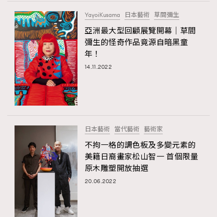
FigaroTalk
48
YayoiKusama
日本藝術
草間彌生
FigaroWatch
83
亞洲最大型回顧展覽開幕｜草間
Grooming&Fitness
38
彌生的怪奇作品竟源自暗黑童
HommesFashion
2
年！
HommeStyle
132
14.11.2022
NoBagNoLife
349
People
53
#FigaroIssue 專訪陳漢娜Hanna與Takuro｜模特
TheFrenchWay
145
情侶談愛情
VAxChowSangSang
4
日本藝術
當代藝術
藝術家
WatchesWonder&Beyond
21
不拘一格的調色板及多變元素的
WatchesWonder&Beyond
1
美籍日裔畫家松山智一 首個限量
向ChanelN°5致敬
原木雕塑開放抽選
1
20.06.2022
大時代小事情
42
時尚熱話
537
時尚配飾
297