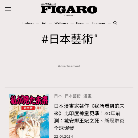
Fashion
Art
Wellness
Paris
Hommes
Fashion
日本藝術
6
Art
Advertisement
Wellness
Karena Lam is On Our Cover
Paris
日本
日本藝術
漫畫
日本漫畫家著作《我所看到的未
來》比印度神童更準！30年前
Hommes
測：戴安娜王妃之死、新冠肺炎
全球爆發
22.01.2024