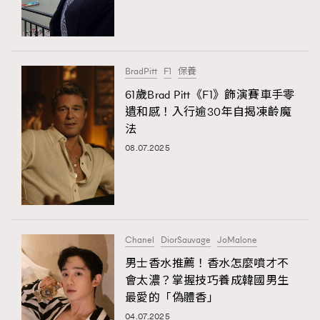
TRENDING
#FigaroExhibition 群星力撐MF X Leung Mo《See
AFrenchMind
3
You In My Dream》展覽
DressLikeAParisienne
1
BradPitt
F1
保養
EmpowerF
103
61歲Brad Pitt《F1》飾演賽車手零
遺和感！入行逾30年自揭凍齡魔
FashionWeek
191
法
FigaroAesthetic
308
08.07.2025
FigaroAstrology
416
FigaroBeauty
424
FigaroBeautyRitual
7
FigaroCeleb
547
#FigaroExhibition Wyman 揭曉 Figaro Exhibition
Chanel
DiorSauvage
JoMalone
FigaroCinéma
281
第二站！
男士香水推薦！香水怎麼噴才不
FigaroDigitalCover
17
會太濃？掌握技巧養成韓國男生
FigaroExhibition
12
最愛的「偽體香」
FigaroExpert
1
04.07.2025