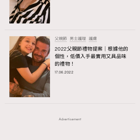
FigaroFrancais
41
FigaroGadget
1
FigaroHealth
647
TRENDING
FigaroHub
128
父親節
男士護理
護膚
AFrenchMind
FigaroIcon
DressLikeAParisienne
68
2022父親節禮物提案｜根據他的
法國五月French May專訪四位香港文藝代表
EmpowerF
FashionWeek
FigaroAesthetic
FigaroInsight
156
個性，低價入手最實用又具品味
的禮物！
FigaroIssue
271
17.06.2022
FigaroJewellery
87
FigaroLifestyle
230
FigaroLove
89
FigaroMasterclass
20
FigaroMusic
90
Advertisement
FigaroStyle
89
#FigaroIssue 容祖兒封面專訪｜追逐歌手夢
FigaroSubculture
14