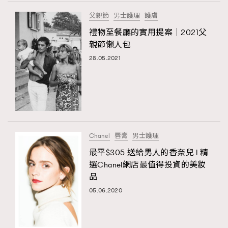
FigaroTalk
48
父親節
男士護理
護膚
FigaroWatch
83
禮物至餐廳的實用提案｜2021父
Grooming&Fitness
38
親節懶人包
HommesFashion
2
28.05.2021
HommeStyle
132
NoBagNoLife
349
People
53
#FigaroIssue 專訪陳漢娜Hanna與Takuro｜模特
TheFrenchWay
145
情侶談愛情
VAxChowSangSang
4
Chanel
唇膏
男士護理
WatchesWonder&Beyond
21
最平$305 送給男人的香奈兒 l 精
WatchesWonder&Beyond
1
選Chanel網店最值得投資的美妝
向ChanelN°5致敬
品
1
05.06.2020
大時代小事情
42
時尚熱話
537
時尚配飾
297