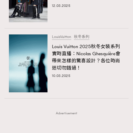
FigaroFrancais
41
12.03.2025
FigaroGadget
1
FigaroHealth
647
FigaroHub
128
LouisVuitton
秋冬系列
FigaroIcon
68
Louis Vuitton 2025秋冬女裝系列
法國五月French May專訪四位香港文藝代表
FigaroInsight
156
實時直播：Nicolas Ghesquière會
帶來怎樣的驚喜設計？各位時尚
FigaroIssue
271
迷切勿錯過！
FigaroJewellery
87
10.03.2025
FigaroLifestyle
230
FigaroLove
89
FigaroMasterclass
20
FigaroMusic
90
Advertisement
FigaroStyle
89
#FigaroIssue 容祖兒封面專訪｜追逐歌手夢
FigaroSubculture
14