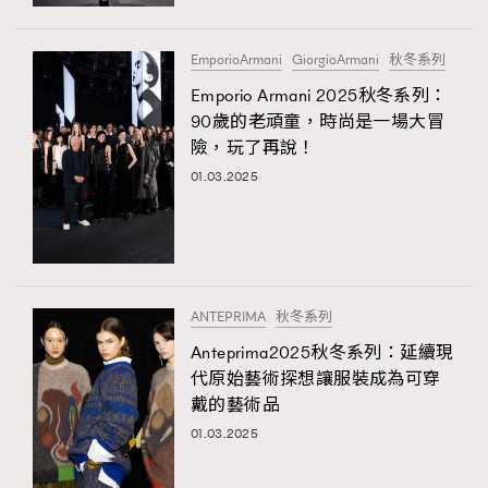
時裝心理學
2
當巨蟹座遇上處女座 Tyson Yoshi x 林家謙
煲劇日常
334
EmporioArmani
GiorgioArmani
秋冬系列
玩物壯志
1
Emporio Armani 2025秋冬系列：
90歲的老頑童，時尚是一場大冒
險，玩了再說！
01.03.2025
本人已詳閱並同意遵守本文列明條款及細則。 請瀏覽
ANTEPRIMA
秋冬系列
(
nmg.com.hk/privacy
) 閱讀本公司的私隱政策聲明。
本人願意接收新傳媒集團的最新消息及其他宣傳資訊，本人同意
Anteprima2025秋冬系列：延續現
新傳媒集團使用本人的個人資料於任何推廣用途。
代原始藝術探想讓服裝成為可穿
戴的藝術品
01.03.2025