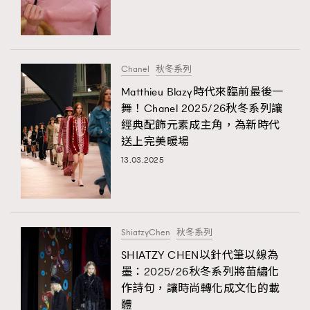
TRENDING
#FigaroExhibition 群星力撐MF X Leung Mo《See
AFrenchMind
3
You In My Dream》展覽
DressLikeAParisienne
1
Chanel
秋冬系列
EmpowerF
103
Matthieu Blazy時代來臨前最後一
舞！Chanel 2025/26秋冬系列讓
FashionWeek
191
經典配飾元素成主角，為新時代
FigaroAesthetic
308
送上完美暖場
FigaroAstrology
416
13.03.2025
FigaroBeauty
424
FigaroBeautyRitual
7
FigaroCeleb
547
#FigaroExhibition Wyman 揭曉 Figaro Exhibition
ShiatzyChen
秋冬系列
FigaroCinéma
281
第二站！
SHIATZY CHEN以針代筆以線為
FigaroDigitalCover
17
墨：2025/26秋冬系列將苗繡化
FigaroExhibition
12
作詩句，讓時尚轉化成文化的載
FigaroExpert
1
體