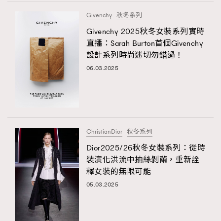
FigaroTalk
48
Givenchy
秋冬系列
FigaroWatch
83
Givenchy 2025秋冬女裝系列實時
Grooming&Fitness
38
直播：Sarah Burton首個Givenchy
HommesFashion
2
設計系列時尚迷切勿錯過！
HommeStyle
132
06.03.2025
NoBagNoLife
349
People
53
#FigaroIssue 專訪陳漢娜Hanna與Takuro｜模特
TheFrenchWay
145
情侶談愛情
TRENDING
VAxChowSangSang
4
ChristianDior
秋冬系列
WatchesWonder&Beyond
AFrenchMind
DressLikeAParisienne
21
Dior2025/26秋冬女裝系列：從時
EmpowerF
WatchesWonder&Beyond
FashionWeek
FigaroAesthetic
1
裝演化洪流中抽絲剝繭，重新詮
向ChanelN°5致敬
釋女裝的無限可能
1
05.03.2025
大時代小事情
42
時尚熱話
537
時尚配飾
297