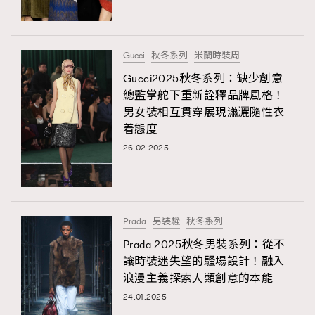
About us
Collaboration Opportunity
Disclaimer
Privacy
New Media Group
|
Madame Figaro editions:
France
|
Greece
Gucci
秋冬系列
米蘭時裝周
|
Japan
|
Portugal
|
Spain
Gucci2025秋冬系列：缺少創意
總監掌舵下重新詮釋品牌風格！
男女裝相互貫穿展現瀟灑隨性衣
着態度
26.02.2025
Prada
男裝騷
秋冬系列
Prada 2025秋冬男裝系列：從不
讓時裝迷失望的騷場設計！融入
浪漫主義探索人類創意的本能
24.01.2025