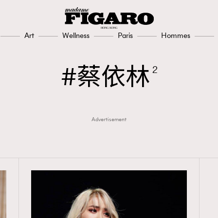
Art
Wellness
Paris
Hommes
蔡依林
2
Advertisement