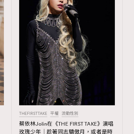
THEFIRSTTAKE
平權
流動性別
TRENDING
！
蔡依林Jolin在《THE FIRST TAKE》演唱
ressLikeAParisienne
Empower
玫瑰少年｜趁著同志驕傲月，或者是時