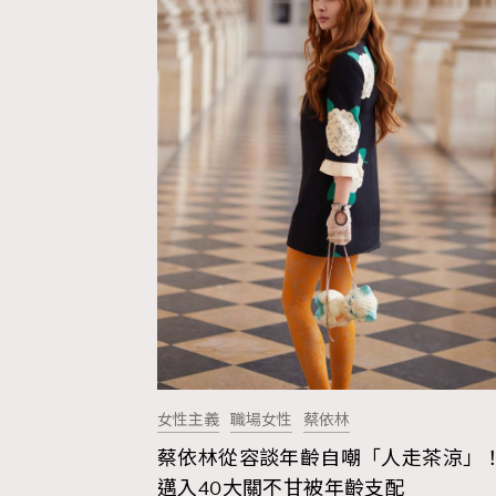
女性主義
職場女性
蔡依林
蔡依林從容談年齡自嘲「人走茶涼」
AFrenchMind
D
邁入40大關不甘被年齡支配