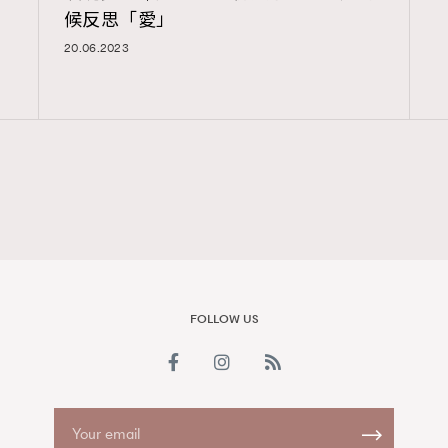
候反思「愛」
FigaroAesthetic
20.06.2023
FOLLOW US