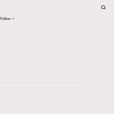
FigaroExpert
41
FigaroFrancais
Follow
1
FigaroGadget
647
FigaroHealth
128
FigaroHub
68
FigaroIcon
156
FigaroInsight
271
FigaroIssue
87
FigaroJewellery