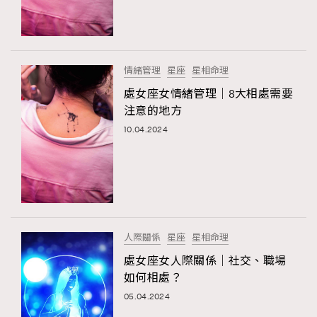
TRENDING
#FigaroExhibition 群星力撐MF X Leung Mo《See
AFrenchMind
3
You In My Dream》展覽
DressLikeAParisienne
1
情緒管理
星座
星相命理
EmpowerF
103
處女座女情緒管理｜8大相處需要
TRENDING
注意的地方
FashionWeek
191
AFrenchMind
DressLikeAParisienne
10.04.2024
FigaroAesthetic
308
EmpowerF
FashionWeek
FigaroAesthetic
FigaroAstrology
417
FigaroBeauty
424
FigaroBeautyRitual
7
FigaroCeleb
547
#FigaroExhibition Wyman 揭曉 Figaro Exhibition
人際關係
星座
星相命理
FigaroCinéma
281
第二站！
處女座女人際關係｜社交、職場
FigaroDigitalCover
17
如何相處？
FigaroExhibition
12
05.04.2024
FigaroExpert
1