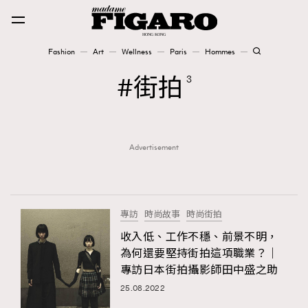
Fashion
Art
Wellness
Paris
Hommes
Fashion
街拍
3
Art
Advertisement
Wellness
Karena Lam is On Our Cover
Paris
專訪
時尚故事
時尚街拍
收入低、工作不穩、前景不明，
為何還要堅持街拍這項職業？｜
Hommes
專訪日本街拍攝影師田中盛之助
25.08.2022