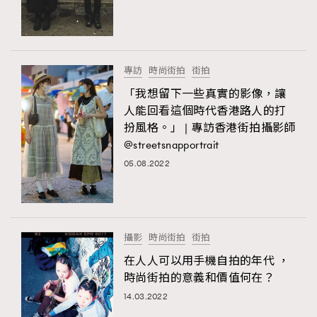
TRENDING
#FigaroExhibition 群星力撐MF X Leung Mo《See
AFrenchMind
3
You In My Dream》展覽
DressLikeAParisienne
1
專訪
時尚街拍
街拍
EmpowerF
103
「我想留下一些真實的影像，讓
TRENDING
人能回看這個時代香港路人的打
FashionWeek
191
AFrenchMind
DressLikeAParisienne
扮風格。」 | 專訪香港街拍攝影師
FigaroAesthetic
308
@streetsnapportrait
EmpowerF
FashionWeek
FigaroAesthetic
FigaroAstrology
415
05.08.2022
FigaroBeauty
424
FigaroBeautyRitual
7
FigaroCeleb
547
#FigaroExhibition Wyman 揭曉 Figaro Exhibition
攝影
時尚街拍
街拍
FigaroCinéma
281
第二站！
在人人可以用手機自拍的年代 ，
FigaroDigitalCover
17
時尚街拍的意義和價值何在？
FigaroExhibition
12
14.03.2022
FigaroExpert
1