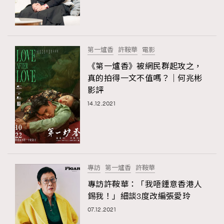
TRENDING
#FigaroExhibition 群星力撐MF X Leung Mo《See
AFrenchMind
3
You In My Dream》展覽
DressLikeAParisienne
1
第一爐香
許鞍華
電影
EmpowerF
103
《第一爐香》被網民群起攻之，
真的拍得一文不值嗎？｜何兆彬
FashionWeek
191
影評
FigaroAesthetic
308
14.12.2021
FigaroAstrology
416
FigaroBeauty
424
FigaroBeautyRitual
7
FigaroCeleb
547
#FigaroExhibition Wyman 揭曉 Figaro Exhibition
專訪
第一爐香
許鞍華
FigaroCinéma
281
第二站！
專訪許鞍華：「我唔鍾意香港人
FigaroDigitalCover
17
錫我！」細談3度改編張愛玲
FigaroExhibition
12
07.12.2021
TRENDING
FigaroExpert
1