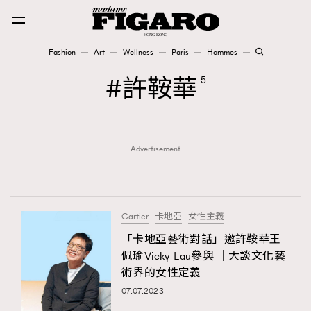
Fashion
Art
Wellness
Paris
Hommes
Fashion
許鞍華
5
Art
Advertisement
Wellness
Karena Lam is On Our Cover
Paris
Cartier
卡地亞
女性主義
「卡地亞藝術對話」邀許鞍華王
佩瑜Vicky Lau參與 │大談文化藝
Hommes
術界的女性定義
07.07.2023