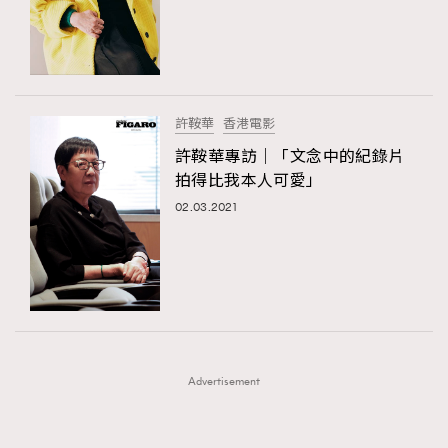
FigaroFrancais
41
AFrenchMind
DressLikeAParisienne
FigaroGadget
1
EmpowerF
FashionWeek
FigaroAesthetic
FigaroHealth
647
FigaroHub
128
許鞍華
香港電影
FigaroIcon
68
許鞍華專訪｜「文念中的紀錄片
法國五月French May專訪四位香港文藝代表
FigaroInsight
156
拍得比我本人可愛」
FigaroIssue
271
02.03.2021
FigaroJewellery
87
FigaroLifestyle
230
FigaroLove
89
FigaroMasterclass
20
FigaroMusic
90
Advertisement
FigaroStyle
89
#FigaroIssue 容祖兒封面專訪｜追逐歌手夢
FigaroSubculture
14