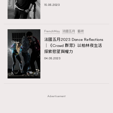
FigaroFrancais
41
15.05.2023
FigaroGadget
1
FigaroHealth
647
FigaroHub
128
FrenchMay
法國五月
藝術
FigaroIcon
68
法國五月2023 Dance Reflections
法國五月French May專訪四位香港文藝代表
FigaroInsight
156
｜《Crowd 群眾》以柏林夜生活
探索慾望與權力
FigaroIssue
271
04.05.2023
FigaroJewellery
87
FigaroLifestyle
230
FigaroLove
89
FigaroMasterclass
20
FigaroMusic
90
Advertisement
FigaroStyle
89
#FigaroIssue 容祖兒封面專訪｜追逐歌手夢
FigaroSubculture
14