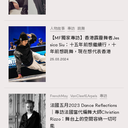
TRENDING
#FigaroExhibition 群星力撐MF X Leung Mo《See
AFrenchMind
3
You In My Dream》展覽
DressLikeAParisienne
1
人物故事
專訪
跳舞
EmpowerF
103
【MF獨家專訪】香港霹靂舞者Jes
sica Siu：十五年前想繼續行，十
FashionWeek
191
年前想跳舞，現在想代表香港
FigaroAesthetic
308
25.03.2024
FigaroAstrology
416
FigaroBeauty
424
TRENDING
FigaroBeautyRitual
7
AFrenchMind
DressLikeAParisienne
FigaroCeleb
547
EmpowerF
FashionWeek
FigaroAesthetic
#FigaroExhibition Wyman 揭曉 Figaro Exhibition
FrenchMay
VanCleef&Arpels
專訪
FigaroCinéma
281
第二站！
法國五月2023 Dance Reflections
FigaroDigitalCover
17
｜專訪法國當代編舞大師Christian
FigaroExhibition
12
Rizzo：舞台上的空間容納一切可
FigaroExpert
1
能