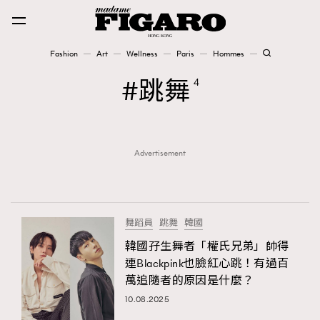
Fashion
Art
Wellness
Paris
Hommes
Fashion
跳舞
4
Art
Advertisement
Wellness
Karena Lam is On Our Cover
Paris
舞蹈員
跳舞
韓國
韓國孖生舞者「權氏兄弟」帥得
連Blackpink也臉紅心跳！有過百
Hommes
萬追隨者的原因是什麼？
10.08.2025