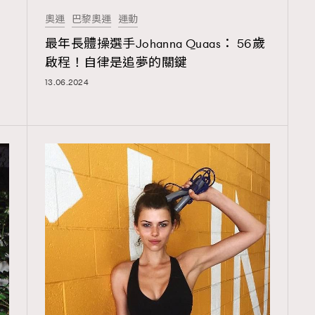
奧運
巴黎奧運
運動
最年長體操選手Johanna Quaas： 56歲
出
啟程！自律是追夢的關鍵
13.06.2024
覽(
nmg.com.hk/privacy
) 閱讀本
資訊，本人同意新傳媒集團使用