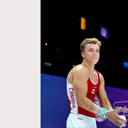
AFrenchMind
D