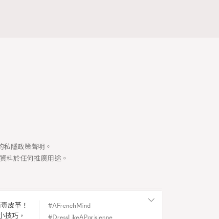
司的私隱政策聲明。
資料於任何推廣用途。
消毒皮革！
AFrenchMind
Y
小技巧，
DressLikeAParisienne