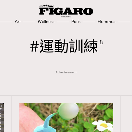
Art
Wellness
Paris
Hommes
運動訓練
8
Advertisement
TRENDING
3
AFrenchMind
1
DressLikeAParisienne