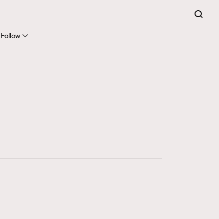
Follow
416
FigaroAstrology
424
FigaroBeauty