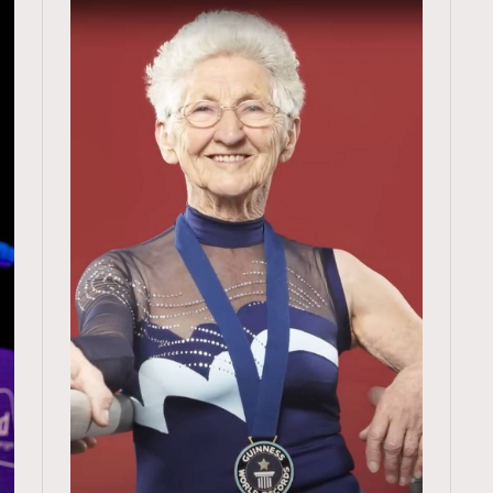
TRENDING
ressLikeAParisienne
Empower
FigaroAesthetic