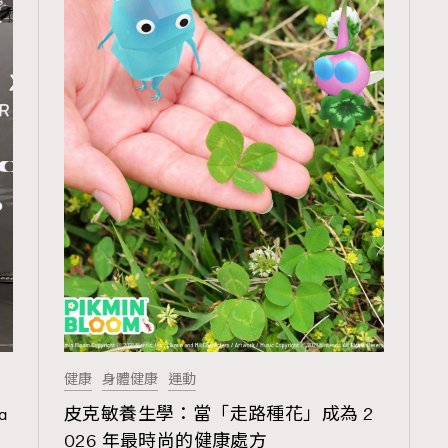
103
EmpowerF
191
FashionWeek
308
FigaroAesthetic
健康
身體健康
運動
a
皮克敏養生學：當「走路種花」成為 2
026 年最時尚的健康處方