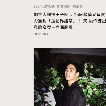
2024巴黎奧運
巴黎奧運
運動員
加拿大體操王子Felix Dolci顏值又有實
力獲封「運動界甜茶」！1天1動作練
寬肩窄腰＋六嚿腹肌
29.07.2024
本人已詳閱並同意遵守本文列明條款及細則。 請瀏
公司的私隱政策聲明。
本人願意接收新傳媒集團的最新消息及其他宣傳
本人的個人資料於任何推廣用途。