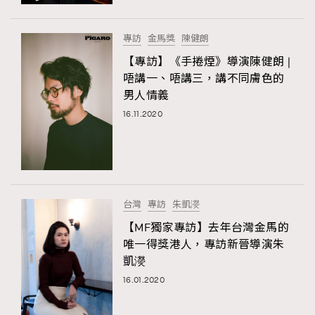
時裝心理學
2
當巨蟹座遇上處女座 Tyson Yoshi x 林家謙
煲劇日常
334
專訪
金馬獎
陳健朗
玩物壯志
1
【專訪】《手捲煙》導演陳健朗 |
唔講一、唔講三，講不同膚色的
男人情義
16.11.2020
本人已詳閱並同意遵守本文列明條款及細則。 請瀏覽
台灣
專訪
朱凱濙
(
nmg.com.hk/privacy
) 閱讀本公司的私隱政策聲明。
本人願意接收新傳媒集團的最新消息及其他宣傳資訊，本人同意
【MF獨家專訪】去年台灣金馬的
新傳媒集團使用本人的個人資料於任何推廣用途。
唯一得獎港人，專訪新晉導演朱
凱濙
16.01.2020