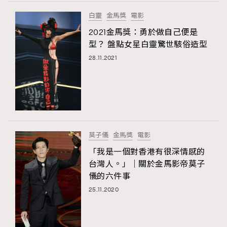
FigaroTalk
48
白靈
金馬獎
電影
FigaroWatch
83
2021金馬獎：勇於做自己便是
Grooming&Fitness
38
型？ 盤點女星白靈驚世駭俗造型
HommesFashion
2
28.11.2021
HommeStyle
132
NoBagNoLife
349
People
53
#FigaroIssue 專訪陳漢娜Hanna與Takuro｜模特
TheFrenchWay
145
情侶談愛情
VAxChowSangSang
4
莫子儀
金馬獎
電影
WatchesWonder&Beyond
21
「我是一個對香港有很深情感的
WatchesWonder&Beyond
1
台灣人。」｜關於金馬影帝莫子
向ChanelN°5致敬
儀的六件事
1
25.11.2020
大時代小事情
42
時尚熱話
537
時尚配飾
297