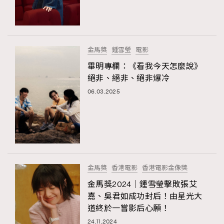
TRENDING
#FigaroExhibition 群星力撐MF X Leung Mo《See
AFrenchMind
3
You In My Dream》展覽
DressLikeAParisienne
1
金馬獎
鍾雪瑩
電影
EmpowerF
103
畢明專欄：《看我今天怎麼說》
絕非、絕非、絕非爆冷
FashionWeek
191
06.03.2025
FigaroAesthetic
308
FigaroAstrology
416
FigaroBeauty
424
FigaroBeautyRitual
7
FigaroCeleb
547
#FigaroExhibition Wyman 揭曉 Figaro Exhibition
金馬獎
香港電影
香港電影金像獎
FigaroCinéma
281
第二站！
金馬獎2024｜鍾雪瑩擊敗張艾
FigaroDigitalCover
17
嘉、吳君如成功封后！由星光大
FigaroExhibition
12
道終於一嘗影后心願！
FigaroExpert
1
24.11.2024