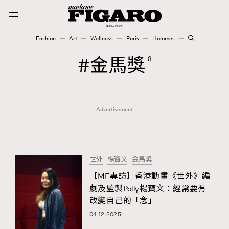
Fashion
Art
Wellness
Paris
Hommes
Fashion
金馬獎
8
Art
Advertisement
Wellness
Karena Lam is On Our Cover
Paris
世外
楊寶文
金馬獎
【MF專訪】香港動畫《世外》編
劇及監製Polly楊寶文：經常要有
Hommes
改變自己的「念」
04.12.2025