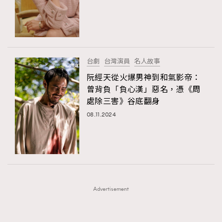
FigaroFrancais
41
FigaroGadget
1
FigaroHealth
647
FigaroHub
128
台劇
台灣演員
名人故事
FigaroIcon
68
阮經天從火爆男神到和氣影帝：
法國五月French May專訪四位香港文藝代表
FigaroInsight
156
曾背負「負心漢」惡名，憑《周
處除三害》谷底翻身
FigaroIssue
271
08.11.2024
FigaroJewellery
87
FigaroLifestyle
230
FigaroLove
89
FigaroMasterclass
20
TRENDING
FigaroMusic
90
AFrenchMind
DressLikeAParisienne
Advertisement
FigaroStyle
89
EmpowerF
FashionWeek
FigaroAesthetic
#FigaroIssue 容祖兒封面專訪｜追逐歌手夢
FigaroSubculture
14