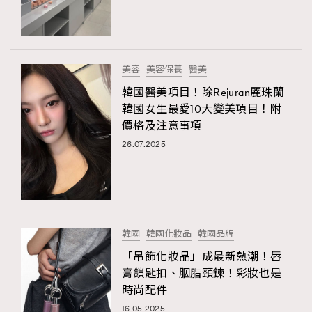
TRENDING
#FigaroExhibition 群星力撐MF X Leung Mo《See
AFrenchMind
3
You In My Dream》展覽
DressLikeAParisienne
1
美容
美容保養
醫美
EmpowerF
103
韓國醫美項目！除Rejuran麗珠蘭
TRENDING
韓國女生最愛10大變美項目！附
FashionWeek
191
AFrenchMind
DressLikeAParisienne
價格及注意事項
FigaroAesthetic
308
EmpowerF
FashionWeek
FigaroAesthetic
26.07.2025
FigaroAstrology
416
FigaroBeauty
424
FigaroBeautyRitual
7
FigaroCeleb
547
#FigaroExhibition Wyman 揭曉 Figaro Exhibition
韓國
韓國化妝品
韓國品牌
FigaroCinéma
281
第二站！
「吊飾化妝品」成最新熱潮！唇
FigaroDigitalCover
17
膏鎖匙扣、胭脂頸鍊！彩妝也是
FigaroExhibition
12
時尚配件
FigaroExpert
1
16.05.2025