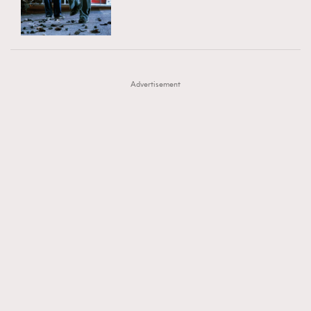
TRENDING
AFrenchMind
DressLikeAParisienne
#FigaroExhibition 群星力撐MF X Leung Mo《See
AFrenchMind
3
EmpowerF
FashionWeek
FigaroAesthetic
You In My Dream》展覽
DressLikeAParisienne
1
Advertisement
EmpowerF
103
FashionWeek
191
FigaroAesthetic
308
FigaroAstrology
416
FigaroBeauty
424
FigaroBeautyRitual
7
FigaroCeleb
547
#FigaroExhibition Wyman 揭曉 Figaro Exhibition
FigaroCinéma
281
第二站！
FigaroDigitalCover
17
FigaroExhibition
12
FigaroExpert
1