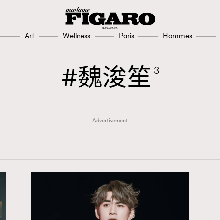
FashionWeek
308
FigaroAesthetic
Art
Wellness
Paris
Hommes
魏浚笙
3
Advertisement