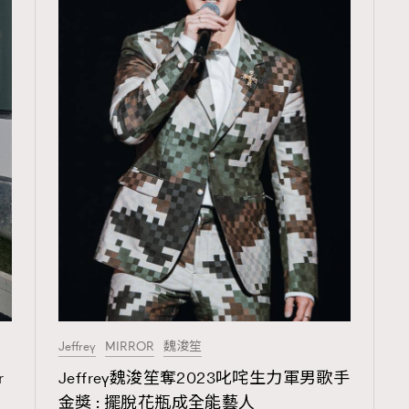
Jeffrey
MIRROR
魏浚笙
r
Jeffrey魏浚笙奪2023叱咤生力軍男歌手
」
金獎 : 擺脫花瓶成全能藝人