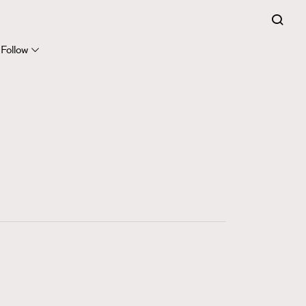
FigaroCeleb
281
FigaroCinéma
Follow
17
FigaroDigitalCover
12
FigaroExhibition
1
FigaroExpert
41
FigaroFrancais
1
FigaroGadget
647
FigaroHealth
128
FigaroHub