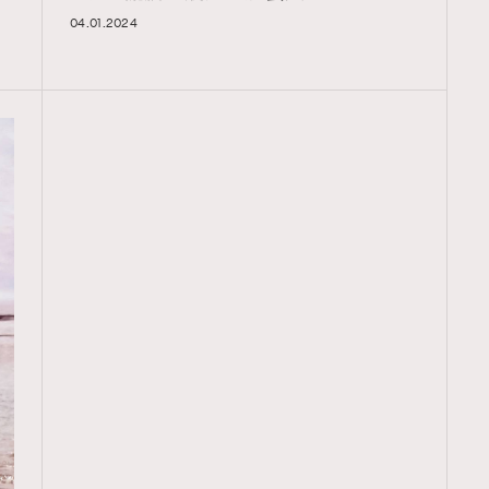
04.01.2024
TRENDING
ressLikeAParisienne
Empower
FigaroAesthetic