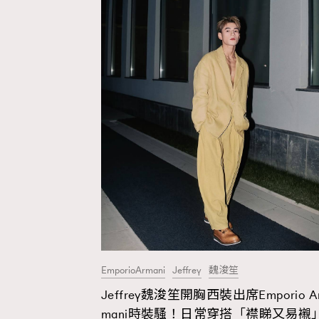
EmporioArmani
Jeffrey
魏浚笙
Jeffrey魏浚笙開胸西裝出席Emporio A
mani時裝騷！日常穿搭「襟睇又易襯