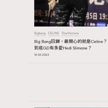
Bigbang
CELINE
DiorHomme
Big Bang回歸，最開心的就是Celine？
到底GD有多愛Hedi Slimane？
19.03.2022
AFrenchMind
D