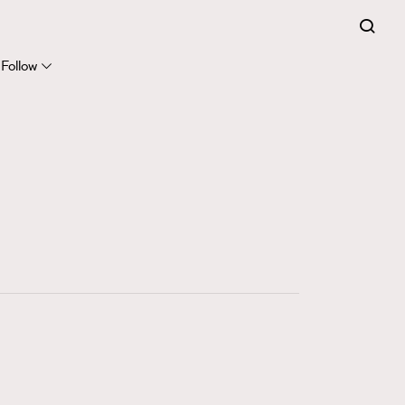
Follow
416
FigaroAstrology
424
FigaroBeauty
7
FigaroBeautyRitual
547
FigaroCeleb
281
FigaroCinéma
17
FigaroDigitalCover
12