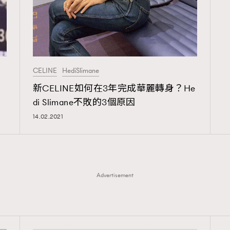
CELINE
HediSlimane
新CELINE如何在3年完成華麗轉身？He
di Slimane不敗的3個原因
TRENDING
14.02.2021
ressLikeAParisienne
Empower
FigaroAesthetic
Advertisement