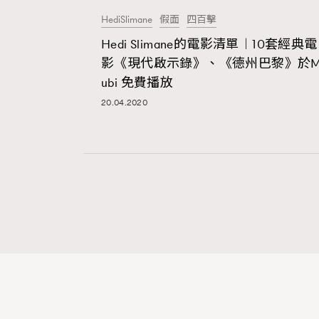
HediSlimane
假面
四百擊
Hedi Slimane的電影清單︱10套經典電
本人已詳閱並同意遵守本文列明條款及細則。 請瀏
影《現代啟示錄》、《德州巴黎》於
公司的私隱政策聲明。
ubi 免費播放
本人願意接收新傳媒集團的最新消息及其他宣傳
本人的個人資料於任何推廣用途。
20.04.2020