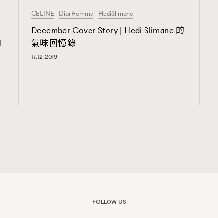
CELINE
DiorHomme
HediSlimane
December Cover Story | Hedi Slimane 的
覽(
nmg.com.hk/privacy
) 閱讀本
M
氣味回憶錄
資訊，本人同意新傳媒集團使用
17.12.2019
FOLLOW US