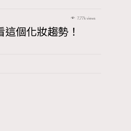
7.77k views
看這個化妝趨勢！
416
FigaroAstrology
424
FigaroBeauty
7
FigaroBeautyRitual
547
FigaroCeleb
281
FigaroCinéma
17