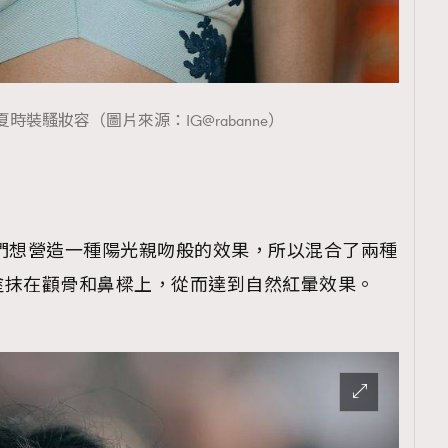
覽(
nmg.com.hk/privacy
) 閱讀本
26春夏時裝騷妝容（圖片來源：IG@rabanne）
資訊，本人同意新傳媒集團使用
們想營造一種陽光親吻般的效果，所以混合了兩種
塗抹在顴骨和鼻樑上，從而達到自然紅暈效果。