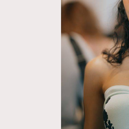
AFrenchMind
D