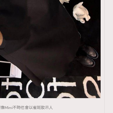
像Mimi不時也會以雀斑妝示人