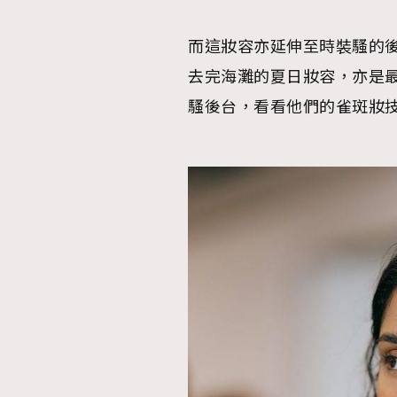
而這妝容亦延伸至時裝騷的後台
去完海灘的夏日妝容，亦是
騷後台，看看他們的雀斑妝