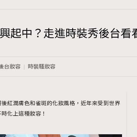
興起中？走進時裝秀後台看
TRENDING
3
AFrenchMind
後台妝容
時裝騷妝容
1
DressLikeAParisienne
103
EmpowerF
191
曬後紅潤膚色和雀斑的化妝風格，近年來受到世界
FashionWeek
不時化上這種妝容！
308
FigaroAesthetic