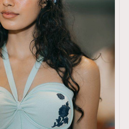
TRENDING
ressLikeAParisienne
Empower
FigaroAesthetic