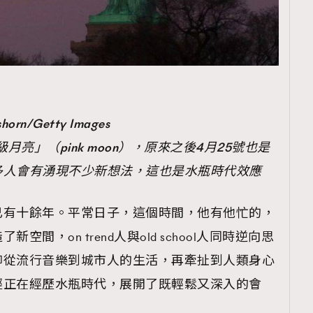
shorn/Getty Images
月亮」（pink moon），原來之後4月25號也是
多人會有湧現不少新想法，這也是水瓶時代效應
已有十餘年。平常日子，這個時間，他有他忙的，
間，on trend人與old school人同時逆向思
聊從流行音樂到城市人的生活，再牽扯到人類身心
經正在經歷水瓶時代，展開了既輕鬆又深入的會