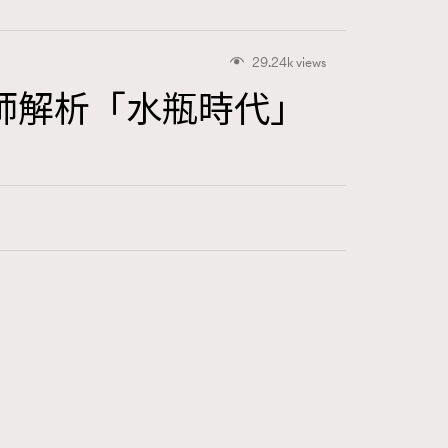
29.24k views
師解析「水瓶時代」
415
FigaroAstrology
424
FigaroBeauty
7
FigaroBeautyRitual
547
FigaroCeleb
281
FigaroCinéma
17