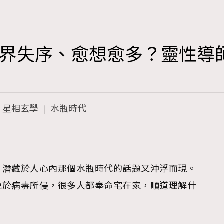
界失序、愈想愈多？靈性導
TRENDING
3
AFrenchMind
星相玄學
水瓶時代
1
DressLikeAParisienne
103
EmpowerF
191
，潛藏於人心內那個水瓶時代的話題又沖浮而現。
FashionWeek
免於病毒所侵，很多人都奉命宅在家，順道理解什
308
FigaroAesthetic