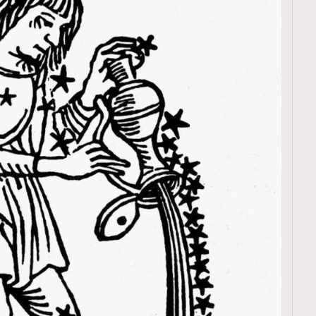
覽(
nmg.com.hk/privacy
) 閱讀本
資訊，本人同意新傳媒集團使用