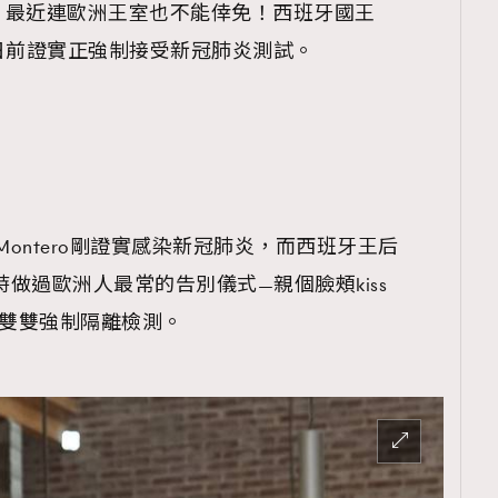
，最近連歐洲王室也不能倖免！西班牙國王
a Ortiz日前證實正強制接受新冠肺炎測試。
 Montero剛證實感染新冠肺炎，而西班牙王后
跟她會面時做過歐洲人最常的告別儀式—親個臉頰kiss
亦需雙雙強制隔離檢測。