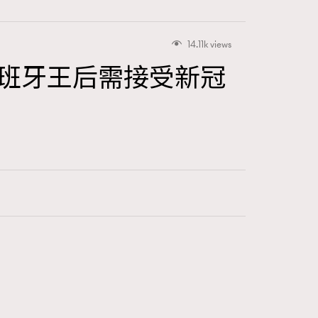
14.11k views
，西班牙王后需接受新冠
416
FigaroAstrology
424
FigaroBeauty
7
FigaroBeautyRitual
547
FigaroCeleb
281
FigaroCinéma
17