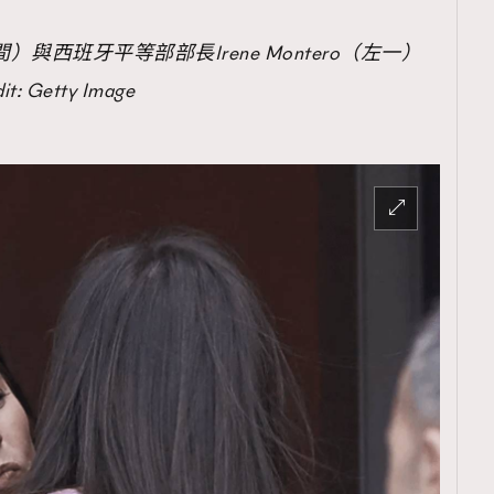
TRENDING
（中間）與西班牙平等部部長Irene Montero（左一）
ressLikeAParisienne
Empower
 Getty Image
FigaroAesthetic