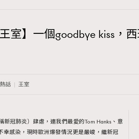
】一個goodbye kiss
TRENDING
3
AFrenchMind
1
DressLikeAParisienne
熱話
王室
103
EmpowerF
191
FashionWeek
308
FigaroAesthetic
俗稱新冠肺炎）肆虐，連我們最愛的Tom Hanks、意
ni亦相繼不幸感染，現時歐洲爆發情況更是嚴峻，繼新冠