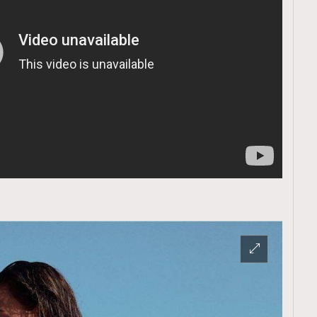
覽(
nmg.com.hk/privacy
) 閱讀本
資訊，本人同意新傳媒集團使用