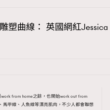
曲線： 英國網紅Jessica
TRENDING
3
AFrenchMind
1
DressLikeAParisienne
103
EmpowerF
191
FashionWeek
308
FigaroAesthetic
from home之餘，也開始work out from
肌、馬甲線、人魚線等漂亮肌肉，不少人都會聯想