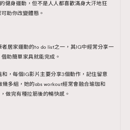
激列的健身運動，但不是人人都喜歡滿身大汗地狂
樣可助你改變體態。
是筆者居家運動的to do list之一，其IG中經常分享一
，借助簡單家具就能完成。
風格比較溫和，每個IG影片主要分享3個動作，記住留意
做幾多組，她的abs workout經常會融合瑜珈和
度更高，做完有種拉筋後的暢快感。