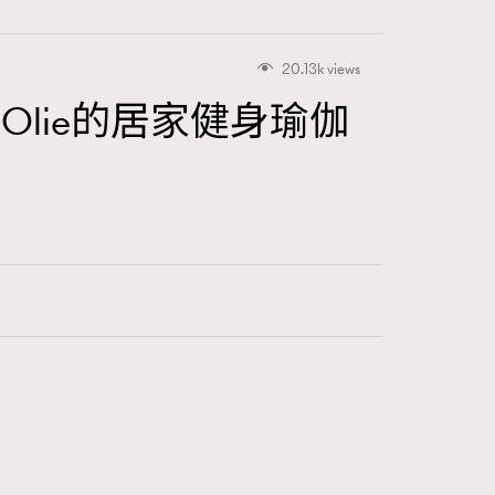
20.13k views
 Olie的居家健身瑜伽
416
FigaroAstrology
424
FigaroBeauty
7
FigaroBeautyRitual
547
FigaroCeleb
281
FigaroCinéma
17