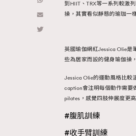
到HIIT、TRX等一系列較
操，其實看似靜態的瑜珈一
Hommes
英國瑜伽網紅Jessica Olie
些為居家而設的健身瑜伽操
Jessica Olie的運動
caption會注明每個動作需要
pilates，感覺四肢伸展
#腹肌訓練
#收手臂
訓練