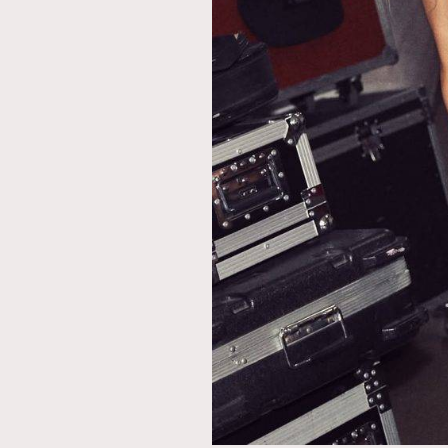
AFrenchMind
D