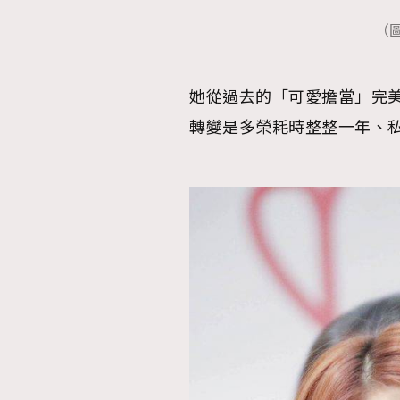
（圖
她從過去的「可愛擔當」完
本人已詳閱並同意遵守本文列明條款及細則。 請瀏
公司的私隱政策聲明。
轉變是多榮耗時整整一年、私
本人願意接收新傳媒集團的最新消息及其他宣傳
本人的個人資料於任何推廣用途。