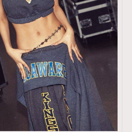
TRENDING
ressLikeAParisienne
Empower
FigaroAesthetic