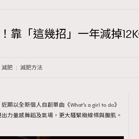
！靠「這幾招」一年減掉12K
TRENDING
3
AFrenchMind
減肥
減肥方法
1
DressLikeAParisienne
103
EmpowerF
191
新個人自創單曲《What’s a girl to do》
FashionWeek
現出力量感舞蹈及氣場，更大騷緊緻線條與腹肌。
308
FigaroAesthetic