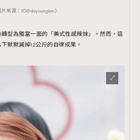
片來源：IG@dayoungism）
美轉型為獨當一面的「美式性感辣妹」。然而，這
覽(
nmg.com.hk/privacy
) 閱讀本
下默默減掉12公斤的自律成果。
資訊，本人同意新傳媒集團使用