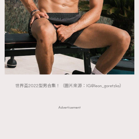
FigaroTalk
48
FigaroWatch
83
Grooming&Fitness
38
HommesFashion
2
HommeStyle
132
NoBagNoLife
349
People
53
#FigaroIssue 專訪陳漢娜Hanna與Takuro｜模特
TheFrenchWay
145
情侶談愛情
VAxChowSangSang
4
世界盃2022型男合集！（圖片來源：IG@leon_goretzka）
WatchesWonder&Beyond
21
WatchesWonder&Beyond
1
向ChanelN°5致敬
1
Advertisement
大時代小事情
42
時尚熱話
537
時尚配飾
297