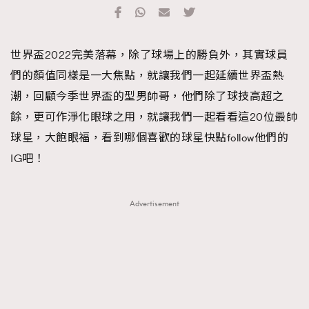
TRENDING
#FigaroExhibition 群星力撐MF X Leung Mo《See
AFrenchMind
3
世界盃2022完美落幕，除了球場上的勝負外，其實球員
You In My Dream》展覽
DressLikeAParisienne
1
們的顏值同樣是一大焦點，就讓我們一起延續世界盃熱
EmpowerF
103
潮，回顧今季世界盃的型男帥哥，他們除了球技高超之
FashionWeek
191
餘，更可作淨化眼球之用，就讓我們一起看看這20位最帥
FigaroAesthetic
308
球星，大飽眼福，看到哪個喜歡的球星快點follow他們的
FigaroAstrology
415
IG吧！
FigaroBeauty
424
FigaroBeautyRitual
7
Advertisement
FigaroCeleb
547
#FigaroExhibition Wyman 揭曉 Figaro Exhibition
FigaroCinéma
281
第二站！
FigaroDigitalCover
17
FigaroExhibition
12
FigaroExpert
1