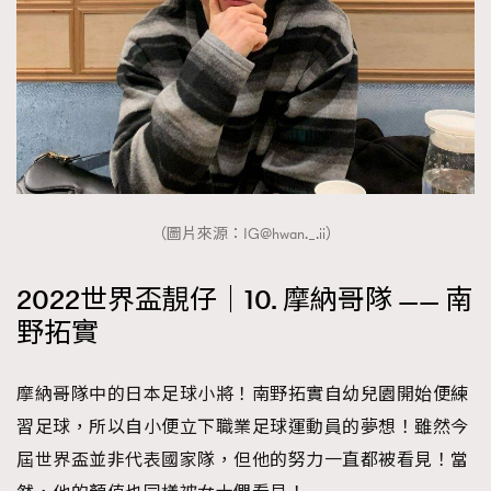
（圖片來源：IG@hwan._.ii）
2022世界盃靚仔｜10. 摩納哥隊 —— 南
野拓實
摩納哥隊中的日本足球小將！南野拓實自幼兒園開始便練
習足球，所以自小便立下職業足球運動員的夢想！雖然今
屆世界盃並非代表國家隊，但他的努力一直都被看見！當