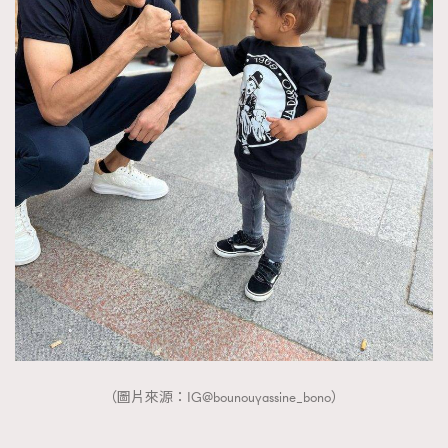
（圖片來源：IG@bounouyassine_bono）