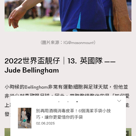
（圖片來源：IG@masonmount）
2022世界盃靚仔｜13. 英國隊 ——
Jude Bellingham
小時候的Bellingham非常有運動細胞與足球天賦，但他並
非從少就喜歡踢足球。因此，當時教練教他的是「如何愛
上踢足球」。不過，現在的他年僅19歲，未來在足壇定能
私藏的顯
別再用酒精消毒皮革！6個清潔手袋小技
發光發熱！
巧，讓你更愛惜你的手袋
02.06.2025