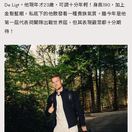
De Ligt。他現年才23歲，可謂十分年輕！身高190，加上
AFrenchMind
DressLikeAParisienne
金髮藍眼，私底下的他散發着一種貴族氣質。雖今年是他
EmpowerF
FashionWeek
FigaroAesthetic
第一屆代表荷蘭隊出戰世界屆，但其表現觀眾都十分期
待！