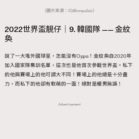
（圖片來源：IG@cmpulisic）
2022世界盃靚仔｜9. 韓國隊 —— 金紋
奐
說了一大堆外國球星，怎能沒有Oppa！金紋奐自2020年
加入國家隊集訓名單，這次也是他首次參戰世界盃。私下
的他與賽場上的他可謂大不同！賽場上的他總是十分盡
力，而私下的他卻有軟萌的一面！絕對是暖男無誤！
Advertisement