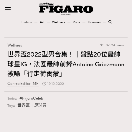
Fashion
Art
Wellness
Paris
Hommes
Fashion
Wellness
87.75k views
Art
世界盃2022型男合集！｜盤點20位最帥
球星IG，法國最帥前鋒Antoine Griezmann
Wellness
被喻「行走荷爾蒙」
Karena Lam is On Our Cover
CentralEditor_MF
19.12.2022
Paris
FigaroCeleb
Series:
世界盃
足球員
Tags:
Hommes