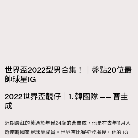
時裝心理學
2
當巨蟹座遇上處女座 Tyson Yoshi x 林家謙
煲劇日常
334
玩物壯志
1
世界盃2022型男合集！｜盤點20位最
帥球星IG
本人已詳閱並同意遵守本文列明條款及細則。 請瀏覽
(
nmg.com.hk/privacy
) 閱讀本公司的私隱政策聲明。
2022世界盃靚仔｜1. 韓國隊 —— 曹圭
本人願意接收新傳媒集團的最新消息及其他宣傳資訊，本人同意
成
新傳媒集團使用本人的個人資料於任何推廣用途。
近期最紅的莫過於年僅24歲的曹圭成，他是在去年11月入
選南韓國家足球隊成員。世界盃比賽初登場後，他的 IG