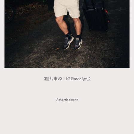
（圖片來源：IG@mdeligt_）
Advertisement