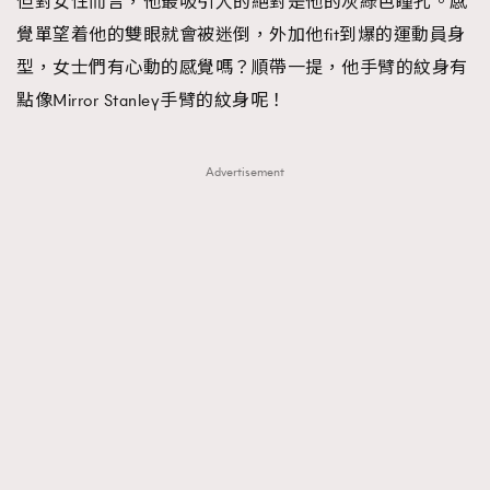
但對女性而言，他最吸引人的絕對是他的灰綠色瞳孔。感
覺單望着他的雙眼就會被迷倒，外加他fit到爆的運動員身
型，女士們有心動的感覺嗎？順帶一提，他手臂的紋身有
點像Mirror Stanley手臂的紋身呢！
Advertisement