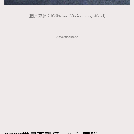
（圖片來源：IG@takumi18minamino_official）
Advertisement