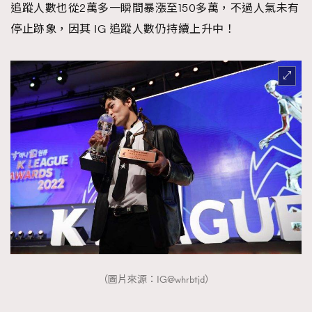
追蹤人數也從2萬多一瞬間暴漲至150多萬，不過人氣未有
About us
Collaboration Opportunity
Disclaimer
Privacy
停止跡象，因其 IG 追蹤人數仍持續上升中！
New Media Group
|
Madame Figaro editions:
France
|
Greece
|
Japan
|
Portugal
|
Spain
（圖片來源：IG@whrbtjd）