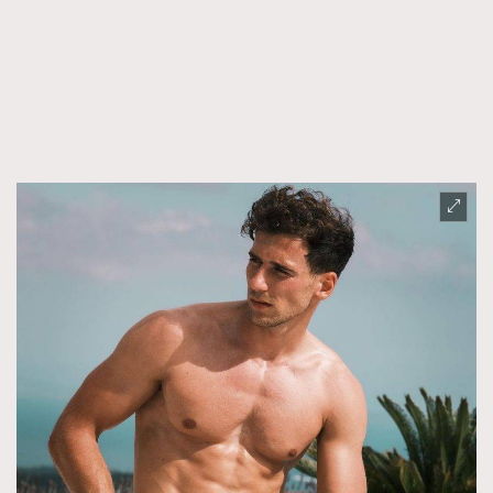
FigaroFrancais
41
FigaroGadget
1
FigaroHealth
647
FigaroHub
128
FigaroIcon
68
法國五月French May專訪四位香港文藝代表
FigaroInsight
156
FigaroIssue
271
FigaroJewellery
87
FigaroLifestyle
230
FigaroLove
89
FigaroMasterclass
20
FigaroMusic
90
FigaroStyle
89
#FigaroIssue 容祖兒封面專訪｜追逐歌手夢
FigaroSubculture
14