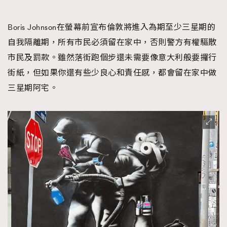
FigaroFrancais
41
FigaroGadget
1
Boris Johnson在螢幕前宣布倫敦將進入為期至少三星期的
FigaroHealth
647
自我隔離期，所有市民必須留在家中，否則警方有權驅散
FigaroHub
市民及罰款。雖然落街跑個步還未需要像意大利般要攞行
128
街紙，但如果你還有些少良心和責任感，都會留在家中做
FigaroIcon
68
法國五月French May專訪四位香港文藝代表
三星期阿宅。
FigaroInsight
156
FigaroIssue
271
FigaroJewellery
87
FigaroLifestyle
230
FigaroLove
89
FigaroMasterclass
20
FigaroMusic
90
FigaroStyle
89
#FigaroIssue 容祖兒封面專訪｜追逐歌手夢
FigaroSubculture
14