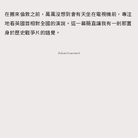
TRENDING
在搬來倫敦之前，萬萬沒想到會有天坐在電視機前，專注
#FigaroExhibition 群星力撐MF X Leung Mo《See
AFrenchMind
3
地看英國首相對全國的演說。這一幕簡直讓我有一剎那置
You In My Dream》展覽
DressLikeAParisienne
1
身於歷史戰爭片的錯覺。
EmpowerF
103
FashionWeek
191
Advertisement
FigaroAesthetic
308
FigaroAstrology
416
FigaroBeauty
424
FigaroBeautyRitual
7
FigaroCeleb
547
#FigaroExhibition Wyman 揭曉 Figaro Exhibition
FigaroCinéma
281
第二站！
FigaroDigitalCover
17
FigaroExhibition
12
FigaroExpert
1