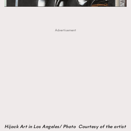
FigaroTalk
48
FigaroWatch
83
Grooming&Fitness
38
HommesFashion
2
Advertisement
HommeStyle
132
NoBagNoLife
349
People
53
#FigaroIssue 專訪陳漢娜Hanna與Takuro｜模特
TheFrenchWay
145
情侶談愛情
VAxChowSangSang
4
WatchesWonder&Beyond
21
WatchesWonder&Beyond
1
向ChanelN°5致敬
1
大時代小事情
42
時尚熱話
537
Hijack Art in Los Angeles/ Photo Courtesy of the artist
時尚配飾
297