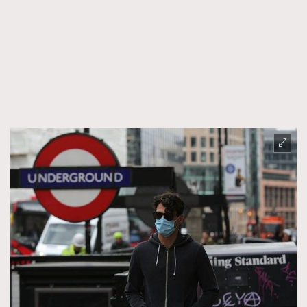
About us
Collaboration Opportunity
Disclaimer
Privacy
New Media Group
|
Madame Figaro editions:
France
|
Greece
|
Japan
|
Portugal
|
Spain