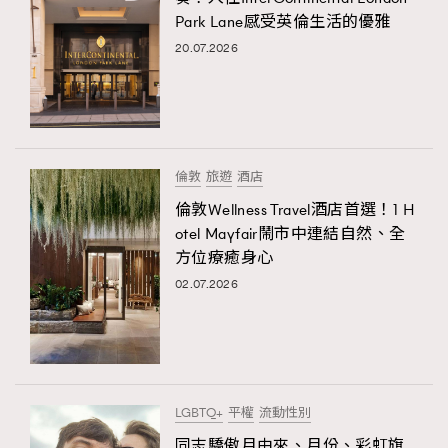
Park Lane感受英倫生活的優雅
20.07.2026
倫敦
旅遊
酒店
倫敦Wellness Travel酒店首選！1 H
otel Mayfair鬧市中連結自然、全
方位療癒身心
02.07.2026
LGBTQ+
平權
流動性別
同志驕傲月由來、月份、彩虹旗