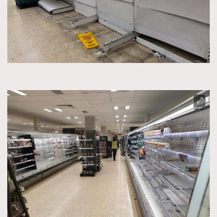
TRENDING
AFrenchMind
DressLikeAParisienne
EmpowerF
FashionWeek
FigaroAesthetic