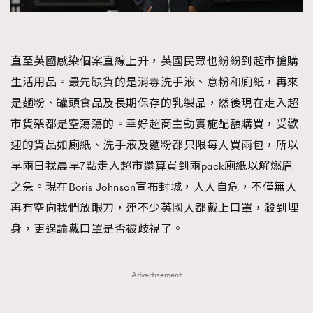
直至英國感染個案直線上升，英國民眾也紛紛到超市搶購
生活用品。最先缺貨的是消毒洗手液、意粉和廁紙，再來
是麵粉、罐頭食品及長期保存的乳製品，然後現在走入超
市貨架都是空蕩蕩的。幸好超商主動實施配額購買，受歡
迎的貨品如廁紙、洗手液及麵粉都只限每人買兩包，所以
早兩日我晨早7點走入超市還算買到兩pack廁紙以解燃眉
之急。現在Boris Johnson宣布封城，人人自危，不僅無人
再有空向我們放眼刀，連不少英國人都戴上口罩，殺到埋
身，更遑論戴口罩是否被歧視了。
Advertisement