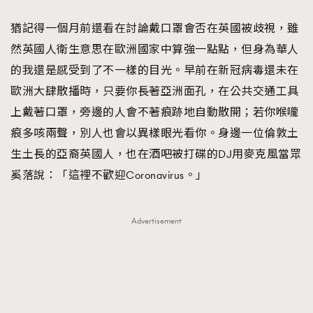
時裝心理學
2
當巨蟹座遇上處女座 Tyson Yoshi x 林家謙
猶記得一個月前還看在討論戴口罩會否在英國被歧視，雖
煲劇日常
334
然英國人衛生意思在歐洲國家中算強一點點，但身為華人
玩物壯志
1
的我還是感受到了不一樣的目光。早前在新冠病毒還未在
歐洲大肆散播時，只要你長著亞洲面孔，在公共交通工具
上戴著口罩，旁邊的人會不著痕跡地自動散開；若你喉嚨
痕多咳兩聲，別人也會以異樣眼光看你。身邊一位倫敦土
生土長的亞裔英國人，也在酒吧被打碟的DJ用麥克風當眾
奚落說：「這裡不歡迎Coronavirus。」
本人已詳閱並同意遵守本文列明條款及細則。 請瀏覽
(
nmg.com.hk/privacy
) 閱讀本公司的私隱政策聲明。
Advertisement
本人願意接收新傳媒集團的最新消息及其他宣傳資訊，本人同意
新傳媒集團使用本人的個人資料於任何推廣用途。