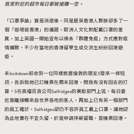
我家附近的超市每日都被搶購一空。
「口罩爭論」算是消退後，同是居英香港人群族卻多了一
個「返唔返香港」的議題，歐洲人文化對配戴口罩的差
異，加上英國一開始宣布以彿系「群體免疫」方式應對疫
情擴散，不少在當地的香港留學生或交流生紛紛回港避
疫。
未lockdown前收到一位同樣旅居倫敦的朋友S發來一條短
訊，告訴我她已訂機票在周末回港，問我有沒有回去的打
算。S在高檔百貨公司Selfridges的美妝部門上班，每日要
近距離接觸來自世界各地的客人，再加上已有另一個部門
的員工確診，Selfridges卻仍不容許員工戴上口罩，讓她認
為此地實在不宜久留，於是申請停薪留職，買機票回港。