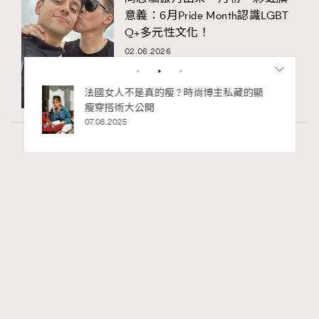
意義：6月Pride Month認識LGBT
Q+多元性文化！
02.06.2026
私藏的顯
別再用酒精消毒皮革！6個清潔手袋小技
巧，讓你更愛惜你的手袋
02.06.2025
Wellness
70 views
2026年8月每周星座運程【8月9日至8月15
RECOMMENDED
日】
莎拉
07.08.2026
FigaroAstrology
Series:
十二星座
星座運程
星相命理
Tags: