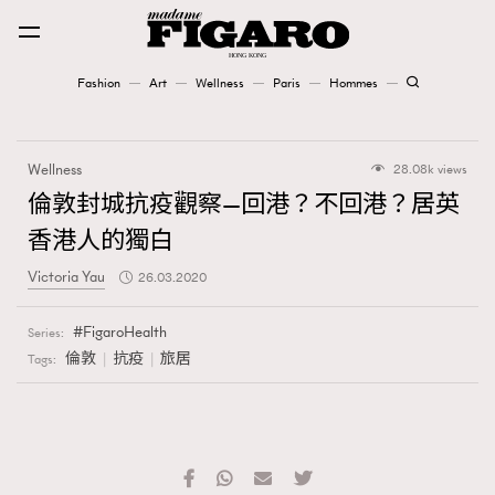
Fashion
Art
Wellness
Paris
Hommes
Fashion
Wellness
28.08k views
Art
倫敦封城抗疫觀察—回港？不回港？居英
香港人的獨白
Wellness
Victoria Yau
26.03.2020
Karena Lam is On Our Cover
FigaroHealth
Series:
Paris
倫敦
抗疫
旅居
Tags:
Hommes