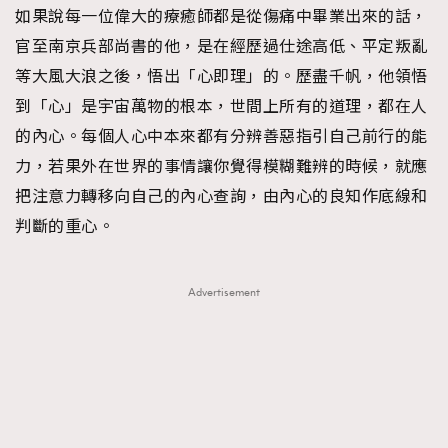
如果說每一位偉大的療癒師都是從傷痛中畢業出來的話，
官至南京兵部尚書的他，是在經歷過仕途高低、平定叛亂
等大風大浪之後，悟出「心即理」的。歷盡千帆，他領悟
到「心」是宇宙萬物的根本，世間上所有的道理，都在人
的內心。每個人心中本來都有分辨善惡指引自己前行的能
力，若果外在世界的事情讓你覺得模糊難辨的時候，就應
把注意力轉移向自己的內心查詢，由內心的良知作底線和
判斷的重心。
Advertisement