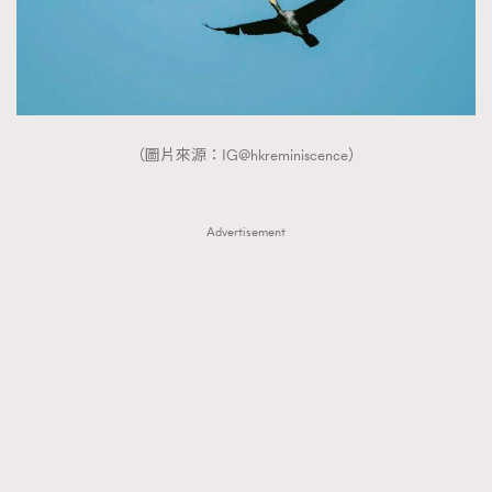
（圖片來源：IG@hkreminiscence）
Advertisement