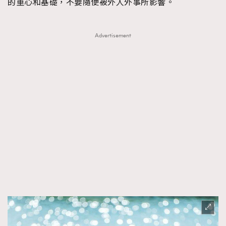
的重心和基礎，不要隨便被外人外事所影響。
AFrenchMind
DressLikeAParisienne
EmpowerF
FashionWeek
FigaroAesthetic
Advertisement