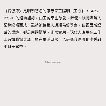
TRENDING
《傳習錄》是明朝著名的思想家王陽明（王守仁，1472-
#FigaroExhibition 群星力撐MF X Leung Mo《See
AFrenchMind
3
1529）的經典語錄，由王的學生徐愛、薛侃、錢德洪等人
You In My Dream》展覽
DressLikeAParisienne
1
記錄編輯而成。雖然被後世人歸類為哲學書，但裡面所記
EmpowerF
103
載的語錄，卻是用詞簡單，非常實用。現代人應用在工作
FashionWeek
191
上有如職場兵法，放在生活日常，也是很容易溶化滲透到
FigaroAesthetic
308
小日子當中。
FigaroAstrology
416
FigaroBeauty
424
Advertisement
FigaroBeautyRitual
7
FigaroCeleb
547
#FigaroExhibition Wyman 揭曉 Figaro Exhibition
FigaroCinéma
281
第二站！
FigaroDigitalCover
17
FigaroExhibition
12
FigaroExpert
1