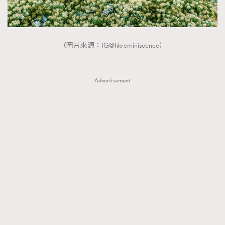
（圖片來源：IG@hkreminiscence）
Advertisement