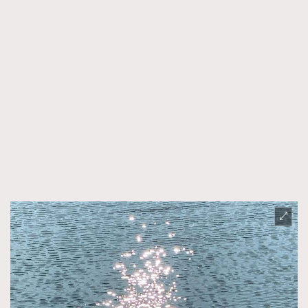
About us
Collaboration Opportunity
Disclaimer
Privacy
New Media Group
|
Madame Figaro editions:
France
|
Greece
|
Japan
|
Portugal
|
Spain