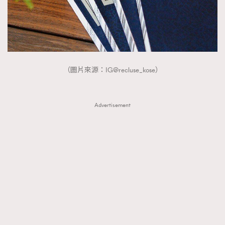
FigaroTalk
48
FigaroWatch
83
Grooming&Fitness
38
HommesFashion
2
HommeStyle
132
（圖片來源：IG@recluse_kose）
NoBagNoLife
349
People
53
Advertisement
#FigaroIssue 專訪陳漢娜Hanna與Takuro｜模特
TheFrenchWay
145
情侶談愛情
VAxChowSangSang
4
WatchesWonder&Beyond
21
WatchesWonder&Beyond
1
向ChanelN°5致敬
1
大時代小事情
42
時尚熱話
537
時尚配飾
297