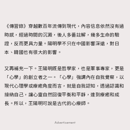
時裝心理學
2
當巨蟹座遇上處女座 Tyson Yoshi x 林家謙
煲劇日常
334
玩物壯志
1
《傳習錄》穿越數百年流傳到現代，內容信息依然沒有過
時感，經過時間的沉澱，後人多番註解，幾多生命的驗
證，反而更具力量。陽明學不只在中國影響深遠，對日
本、韓國也有很大的影響。
又再補充一下。王陽明既是哲學家，也是軍事專家，更是
「心學」的創立者之一。「心學」強調內在自我覺察，以
本人已詳閱並同意遵守本文列明條款及細則。 請瀏覽
現代心理學或療癒角度而言，就是自我認知，透過認識和
(
nmg.com.hk/privacy
) 閱讀本公司的私隱政策聲明。
本人願意接收新傳媒集團的最新消息及其他宣傳資訊，本人同意
接納自己，讓心靈自然回復平衡和平靜，達到療癒和成
新傳媒集團使用本人的個人資料於任何推廣用途。
長。所以，王陽明可說是古代的心療師。
Advertisement