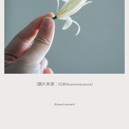
（圖片來源：IG@hkreminiscence）
Advertisement