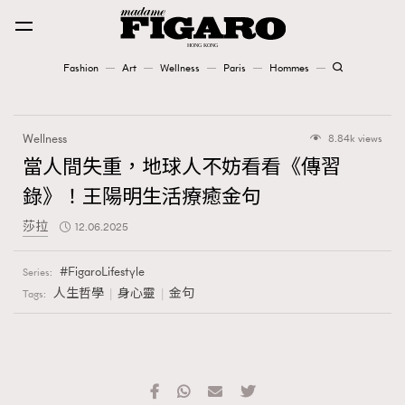
Fashion
Art
Wellness
Paris
Hommes
Fashion
Wellness
8.84k views
Art
當人間失重，地球人不妨看看《傳習
錄》！王陽明生活療癒金句
Wellness
莎拉
12.06.2025
Karena Lam is On Our Cover
FigaroLifestyle
Series:
Paris
人生哲學
身心靈
金句
Tags:
Hommes