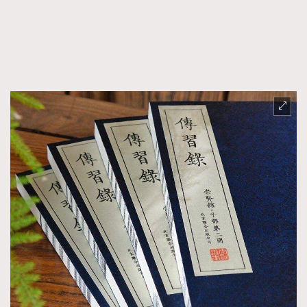
FigaroFrancais
41
FigaroGadget
1
FigaroHealth
647
FigaroHub
128
FigaroIcon
68
法國五月French May專訪四位香港文藝代表
FigaroInsight
156
FigaroIssue
271
FigaroJewellery
87
FigaroLifestyle
230
FigaroLove
89
FigaroMasterclass
20
FigaroMusic
90
FigaroStyle
89
#FigaroIssue 容祖兒封面專訪｜追逐歌手夢
FigaroSubculture
14