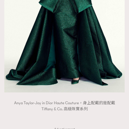
FigaroTalk
48
FigaroWatch
83
Grooming&Fitness
38
HommesFashion
2
HommeStyle
132
NoBagNoLife
349
People
53
#FigaroIssue 專訪陳漢娜Hanna與Takuro｜模特
TheFrenchWay
145
情侶談愛情
VAxChowSangSang
4
WatchesWonder&Beyond
21
WatchesWonder&Beyond
1
向ChanelN°5致敬
1
Anya Taylor-Joy in Dior Haute Couture，身上配戴的是配戴
大時代小事情
42
Tiffany & Co. 高級珠寶系列
時尚熱話
537
時尚配飾
297