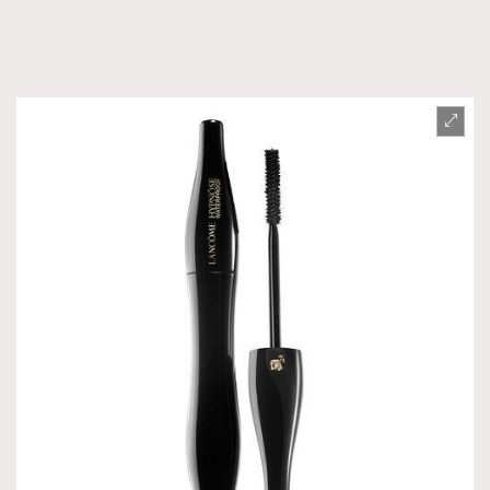
AFrenchMind
DressLikeAParisienne
EmpowerF
FashionWeek
FigaroAesthetic