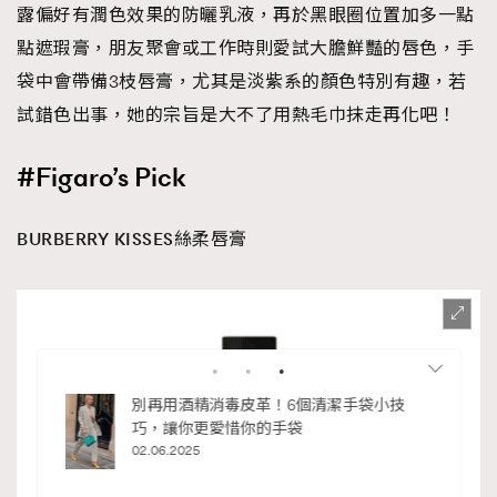
露偏好有潤色效果的防曬乳液，再於黑眼圈位置加多一點
點遮瑕膏，朋友聚會或工作時則愛試大膽鮮豔的唇色，手
袋中會帶備3枝唇膏，尤其是淡紫系的顏色特別有趣，若
試錯色出事，她的宗旨是大不了用熱毛巾抹走再化吧！
#Figaro’s Pick
BURBERRY KISSES絲柔唇膏
私藏的顯
別再用酒精消毒皮革！6個清潔手袋小技
巧，讓你更愛惜你的手袋
02.06.2025