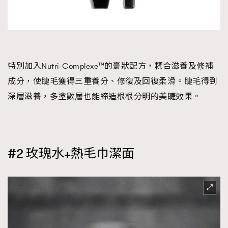
特別加入Nutri-Complexe™的膏狀配方，糅合滋養及修補
成分，使睫毛獲得三重養分、修復及回復柔滑。睫毛得到
深層滋養，多塗數層也能締造根根分明的美睫效果。
#2 玫瑰水+熱毛巾潔面