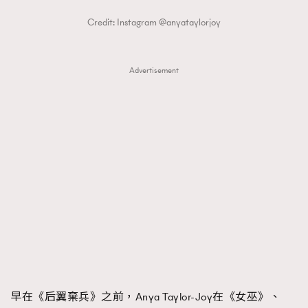
Credit: Instagram @anyataylorjoy
Advertisement
早在《后翼棄兵》之前，Anya Taylor-Joy在《女巫》、