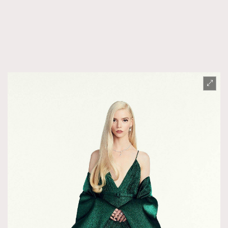
FigaroFrancais
41
FigaroGadget
1
FigaroHealth
647
FigaroHub
128
FigaroIcon
68
法國五月French May專訪四位香港文藝代表
FigaroInsight
156
FigaroIssue
271
FigaroJewellery
87
FigaroLifestyle
230
FigaroLove
89
FigaroMasterclass
20
FigaroMusic
90
FigaroStyle
89
#FigaroIssue 容祖兒封面專訪｜追逐歌手夢
FigaroSubculture
14