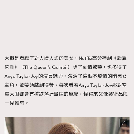
大概是看厭了對人造人式的美女，Netflix高分神劇《后翼
棄兵》（The Queen’s Gambit）除了劇情驚艷，也多得了
Anya Taylor-Joy的演員魅力，演活了這個不矯情的暗黑女
主角，並帶領戲劇得獎。每次看著Anya Taylor-Joy那對空
靈大眼都會有種跌落迷暈陣的感覺，怪得來又像藝術品般
一見難忘。