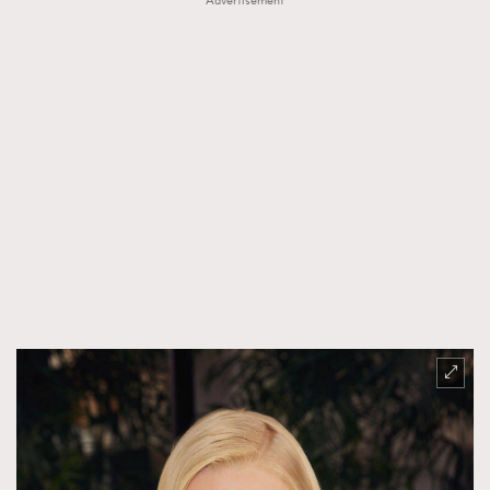
Advertisement
時裝心理學
2
當巨蟹座遇上處女座 Tyson Yoshi x 林家謙
煲劇日常
334
玩物壯志
1
本人已詳閱並同意遵守本文列明條款及細則。 請瀏覽
(
nmg.com.hk/privacy
) 閱讀本公司的私隱政策聲明。
本人願意接收新傳媒集團的最新消息及其他宣傳資訊，本人同意
新傳媒集團使用本人的個人資料於任何推廣用途。