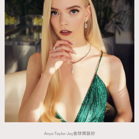
About us
Collaboration Opportunity
Disclaimer
Privacy
New Media Group
|
Madame Figaro editions:
France
|
Greece
|
Japan
|
Portugal
|
Spain
Anya Taylor-Joy金球獎裝扮