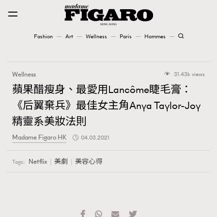
Fashion
Art
Wellness
Paris
Hommes
Fashion
Wellness
31.43k views
Art
蘋果醋瘦身、最愛用Lancôme睫毛膏：
《后翼棄兵》最佳女主角Anya Taylor-Joy
Wellness
精靈系美妝法則
Karena Lam is On Our Cover
Madame Figaro HK
04.03.2021
Paris
Netflix
美劇
美容心得
Tags:
Hommes