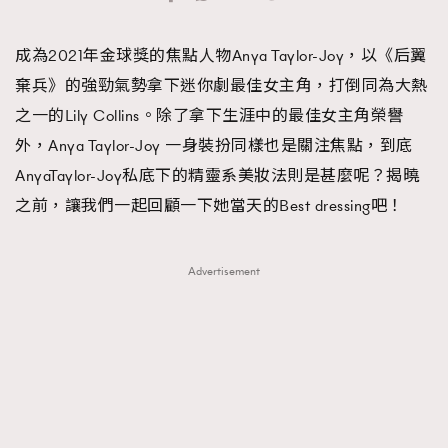
TRENDING
成為2021年金球獎的焦點人物Anya Taylor-Joy，以《后翼
#FigaroExhibition 群星力撐MF X Leung Mo《See
AFrenchMind
3
棄兵》的強勁氣勢拿下迷你劇最佳女主角，打倒同為大熱
You In My Dream》展覽
DressLikeAParisienne
1
之一的Lily Collins。除了拿下生涯中的最佳女主角榮譽
EmpowerF
103
外，Anya Taylor-Joy 一身裝扮同樣也是關注焦點，到底
FashionWeek
191
AnyaTaylor-Joy私底下的精靈系美妝法則是甚麼呢？揭曉
FigaroAesthetic
308
之前，讓我們一起回顧一下她當天的Best dressing吧！
FigaroAstrology
416
FigaroBeauty
424
Advertisement
FigaroBeautyRitual
7
FigaroCeleb
547
#FigaroExhibition Wyman 揭曉 Figaro Exhibition
FigaroCinéma
281
第二站！
FigaroDigitalCover
17
FigaroExhibition
12
FigaroExpert
1