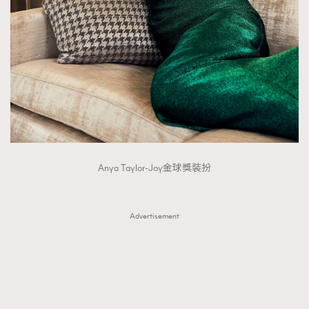
Anya Taylor-Joy金球獎裝扮
Advertisement