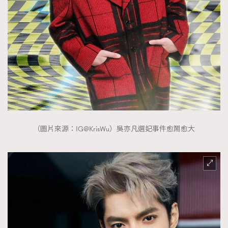
About us
Collaboration Opportunity
Disclaimer
Privacy
New Media Group
|
Madame Figaro editions:
France
|
Greece
|
Japan
|
Portugal
|
Spain
（圖片來源：IG@KrisWu）吳亦凡選妃事件愈鬧愈大