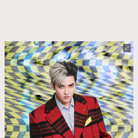
時裝心理學
2
當巨蟹座遇上處女座 Tyson Yoshi x 林家謙
煲劇日常
334
玩物壯志
1
本人已詳閱並同意遵守本文列明條款及細則。 請瀏覽
(
nmg.com.hk/privacy
) 閱讀本公司的私隱政策聲明。
本人願意接收新傳媒集團的最新消息及其他宣傳資訊，本人同意
新傳媒集團使用本人的個人資料於任何推廣用途。