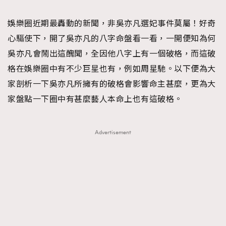
TRENDING
娛樂圈近期最轟動的新聞，非吳亦凡選妃事件莫屬！好奇
#FigaroExhibition 群星力撐MF X Leung Mo《See
AFrenchMind
3
心驅使下，開了吳亦凡的八字命盤看一看，一開便知為何
You In My Dream》展覽
DressLikeAParisienne
1
吳亦凡會鬧出這醜聞，全因他八字上有一個破格，而這破
EmpowerF
103
格在娛樂圈中有不少巨星也有，例如周星馳。以下便為大
FashionWeek
191
家剖析一下吳亦凡所擁有的破格會影響命主甚麼，更為大
FigaroAesthetic
308
家盤點一下圈中有甚麼藝人本命上也有這破格。
FigaroAstrology
416
FigaroBeauty
424
Advertisement
FigaroBeautyRitual
7
FigaroCeleb
547
#FigaroExhibition Wyman 揭曉 Figaro Exhibition
FigaroCinéma
281
第二站！
FigaroDigitalCover
17
FigaroExhibition
12
FigaroExpert
1