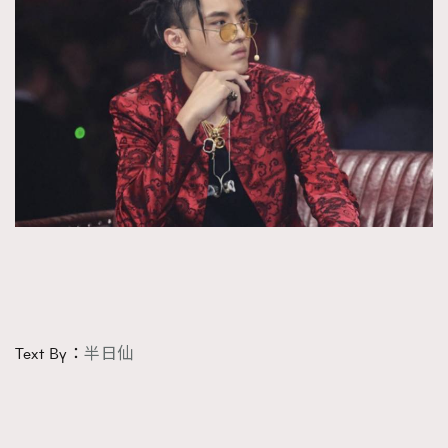
Text By：
半日仙
TRENDING