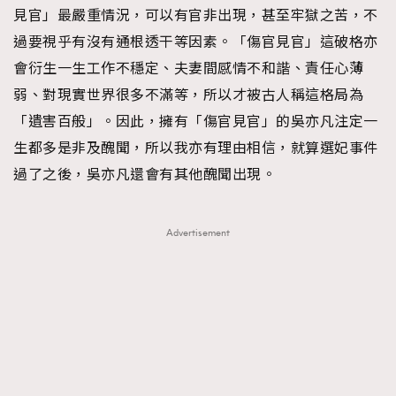
FigaroTalk
48
見官」最嚴重情況，可以有官非出現，甚至牢獄之苦，不
FigaroWatch
83
過要視乎有沒有通根透干等因素。「傷官見官」這破格亦
Grooming&Fitness
38
會衍生一生工作不穩定、夫妻間感情不和諧、責任心薄
HommesFashion
2
弱、對現實世界很多不滿等，所以才被古人稱這格局為
HommeStyle
132
「遺害百般」。因此，擁有「傷官見官」的吳亦凡注定一
NoBagNoLife
349
生都多是非及醜聞，所以我亦有理由相信，就算選妃事件
People
53
過了之後，吳亦凡還會有其他醜聞出現。
#FigaroIssue 專訪陳漢娜Hanna與Takuro｜模特
TheFrenchWay
145
情侶談愛情
VAxChowSangSang
4
Advertisement
WatchesWonder&Beyond
21
WatchesWonder&Beyond
1
向ChanelN°5致敬
1
大時代小事情
42
時尚熱話
537
時尚配飾
297