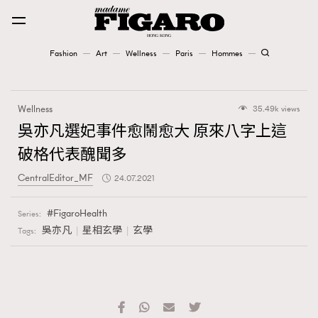
Fashion
Art
Wellness
Paris
Hommes
Fashion
Wellness
35.49k views
Art
吳亦凡選妃事件愈鬧愈大 原來八字上這
破格代表醜聞多
Wellness
CentralEditor_MF
24.07.2021
Karena Lam is On Our Cover
FigaroHealth
Series:
Paris
吳亦凡
星相玄學
玄學
Tags:
Hommes