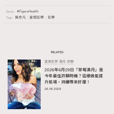
AFrenchMind
DressLikeAParisienne
FigaroHealth
Series:
EmpowerF
FashionWeek
FigaroAesthetic
吳亦凡
星相玄學
玄學
Tags:
RELATED
星相玄學
滿月
許願
2026年6月29日「草莓滿月」是
今年最佳許願時機？這樣做能提
升氣場，持續帶來好運！
26.06.2026