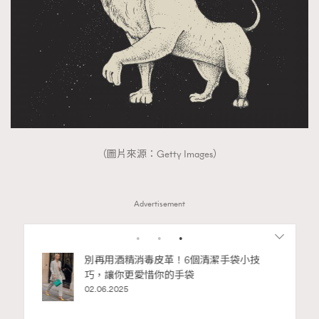
（圖片來源：Getty Images）
Advertisement
RECOMMENDED