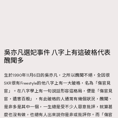
FigaroFrancais
41
FigaroGadget
1
FigaroHealth
647
FigaroHub
128
FigaroIcon
68
法國五月French May專訪四位香港文藝代表
FigaroInsight
156
吳亦凡選妃事件 八字上有這破格代表
FigaroIssue
271
醜聞多
FigaroJewellery
87
FigaroLifestyle
230
生於1990年11月6日的吳亦凡，之所以醜聞不絕，全因很
FigaroLove
89
SKR很有Freestyle的他八字上有一大破格，名為「傷官見
FigaroMasterclass
20
官」。在八字學上有一句説話形容這格局，便是「傷官見
FigaroMusic
90
官，遺害百般」，有此破格的人通常有幾個狀況，醜聞、
FigaroStyle
89
是非多是其中一個，一生總是受不少人惡意批評，就算甚
#FigaroIssue 容祖兒封面專訪｜追逐歌手夢
FigaroSubculture
14
麼也沒有做，也總有人出來説你是非或批評你。而「傷官