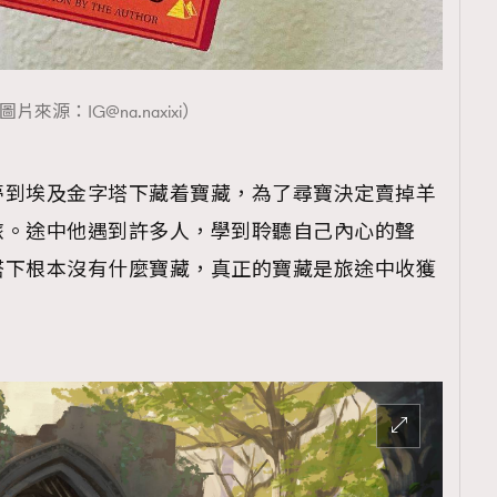
圖片來源：
IG@na.naxixi
）
覽(
nmg.com.hk/privacy
) 閱讀本
資訊，本人同意新傳媒集團使用
夢到埃及金字塔下藏着寶藏，為了尋寶決定賣掉羊
旅。途中他遇到許多人，學到聆聽自己內心的聲
塔下根本沒有什麼寶藏，真正的寶藏是旅途中收獲