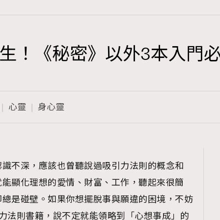
生！《秘密》以外3本入門
TRENDING
3
AFrenchMind
心靈
身心靈
1
DressLikeAParisienne
103
EmpowerF
191
認識不深，應該也曾聽說過吸引力法則的概念和
FashionWeek
就能顯化理想的愛情、財富、工作，聽起來很簡
308
FigaroAesthetic
卻總是碰壁。如果你想擺脫事與願違的困境，不妨
引力法則書籍，說不定就能領略到「心想事成」的