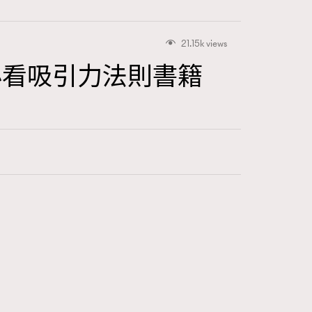
21.15k views
必看吸引力法則書籍
416
FigaroAstrology
424
FigaroBeauty
7
FigaroBeautyRitual
547
FigaroCeleb
281
FigaroCinéma
17