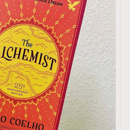
TRENDING
ressLikeAParisienne
Empower
FigaroAesthetic