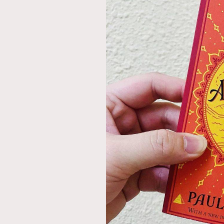
AFrenchMind
D