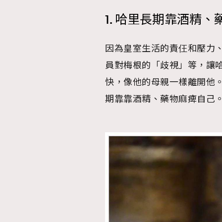
1. 哈里長期靠酒精
AFrenchMind
D
因為皇室生活的責仼和壓力、母親
員對梅根的「歧視」等，讓
快，像他的母親一樣離開他
期靠靠酒精、藥物麻痺自己