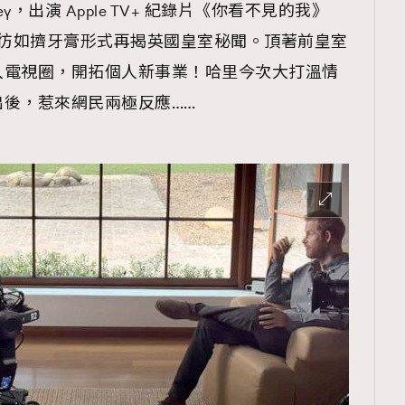
rey，出演 Apple TV+ 紀錄片《你看不見的我》
 See ），彷如擠牙膏形式再揭英國皇室秘聞。頂著前皇室
入電視圈，開拓個人新事業！哈里今次大打溫情
後，惹來網民兩極反應……