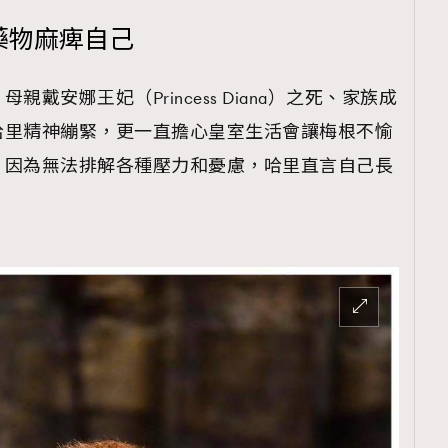
TRENDING
、藥物麻痺自己
ressLikeAParisienne
Empower
戴安娜王妃（Princess Diana）之死、家族成
FigaroAesthetic
哈里精神繃緊，更一直擔心皇室生活會讓梅根不愉
。因為無法排解各種壓力和憂慮，哈里直言自己長
。