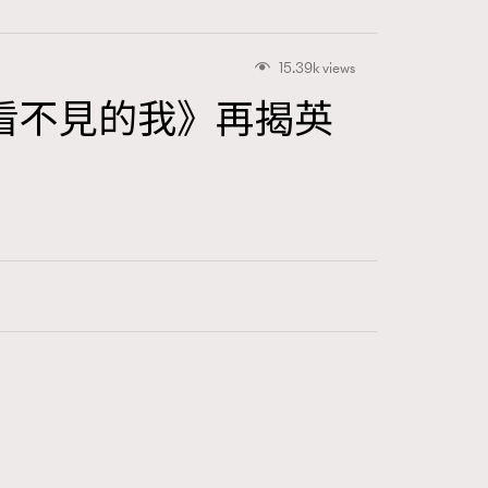
15.39k views
看不見的我》再揭英
416
FigaroAstrology
424
FigaroBeauty
7
FigaroBeautyRitual
547
FigaroCeleb
281
FigaroCinéma
17