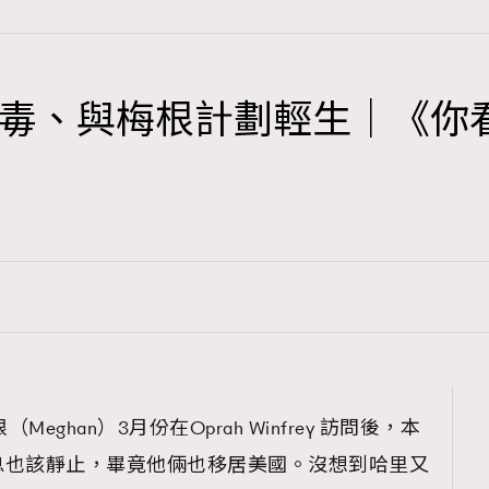
毒、與梅根計劃輕生｜《你
TRENDING
3
AFrenchMind
1
DressLikeAParisienne
103
EmpowerF
191
FashionWeek
308
FigaroAesthetic
梅根（Meghan）3月份在Oprah Winfrey 訪問後，本
息也該靜止，畢竟他倆也移居美國。沒想到哈里又