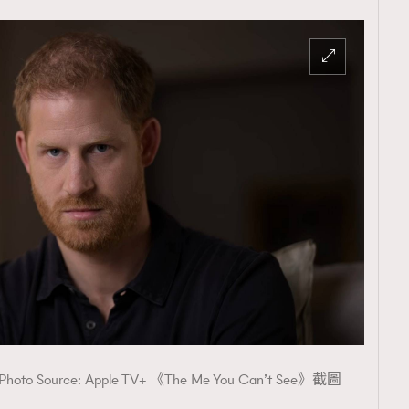
to Source: Apple TV+ 《The Me You Can’t See》截圖