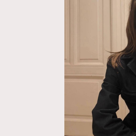
AFrenchMind
D