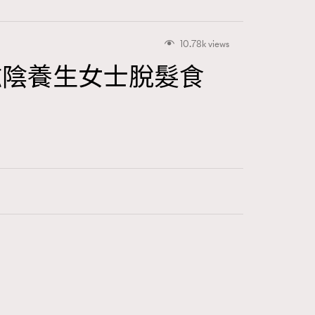
10.78k views
滋陰養生女士脫髮食
416
FigaroAstrology
424
FigaroBeauty
7
FigaroBeautyRitual
547
FigaroCeleb
281
FigaroCinéma
17