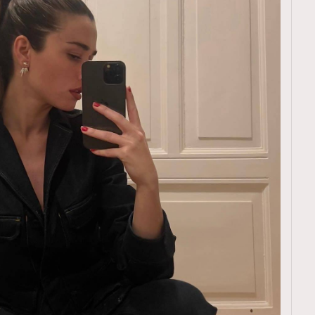
TRENDING
ressLikeAParisienne
Empower
FigaroAesthetic