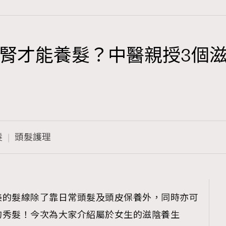
腎才能養髮？中醫親授3個
TRENDING
3
AFrenchMind
1
DressLikeAParisienne
髮
頭髮護理
103
EmpowerF
191
FashionWeek
308
FigaroAesthetic
美的髮線除了靠日常頭髮及頭皮保養外，同時亦可
的秀髮！今次為大家介紹屬於女生的滋陰養生