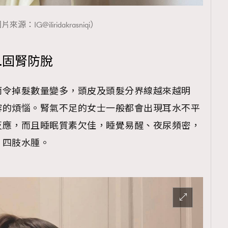
來源：IG@iliridakrasniqi）
.固腎防脫
而令掉髮數量變多，頭皮及頭髮分界線越來越明
容的煩惱。腎氣不足的女士一般都會出現耳水不平
反應，而且睡眠質素欠佳，睡覺易醒、夜尿頻密，
、四肢水腫。