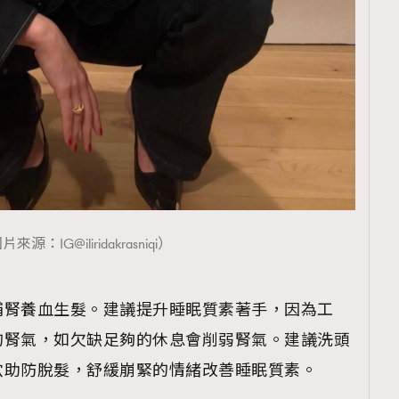
覽(
nmg.com.hk/privacy
) 閱讀本
資訊，本人同意新傳媒集團使用
來源：IG@iliridakrasniqi）
補腎養血生髮。建議提升睡眠質素著手，因為工
的腎氣，如欠缺足夠的休息會削弱腎氣。建議洗頭
穴助防脫髮，舒緩崩緊的情緒改善睡眠質素。