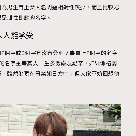
TRENDING
因為男生用上女人名問題相對性較少，而且比較易
ressLikeAParisienne
Empower
便是雌性麒麟的名字。
FigaroAesthetic
人人能承受
2個字或3個字有沒有分別？事實上2個字的名字
字的名字主宰其人一生多勞碌及艱辛，如果命格弱
濤，雖然他現在事業如日方中，但大家不妨回想他