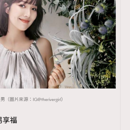
（圖片來源：IG@therivergirl）
易享福