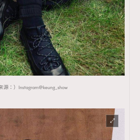
：）Instagram@keung_show