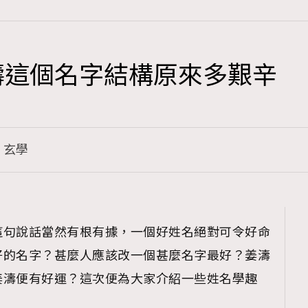
濤這個名字結構原來多艱辛
TRENDING
3
AFrenchMind
玄學
1
DressLikeAParisienne
103
EmpowerF
191
這句說話當然有根有據，一個好姓名絕對可令好命
FashionWeek
好的名字？甚麼人應該改一個甚麼名字最好？姜濤
308
FigaroAesthetic
姜濤便有好運？這次便為大家介紹一些姓名學趣