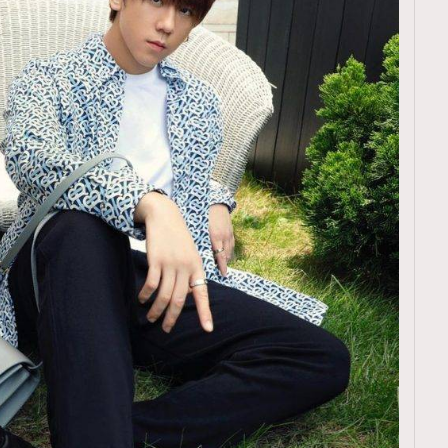
覽(
nmg.com.hk/privacy
) 閱讀本
資訊，本人同意新傳媒集團使用