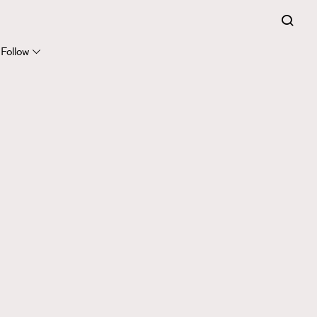
Follow