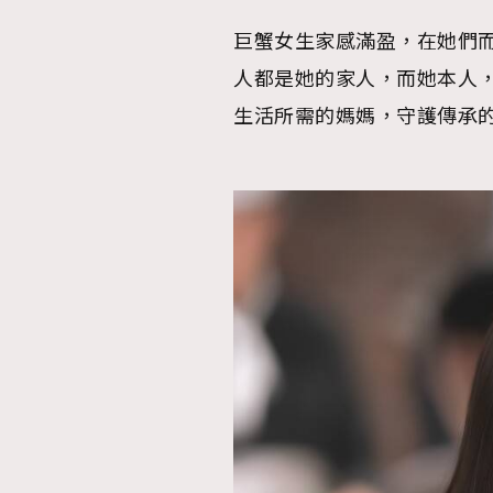
巨蟹女生家感滿盈，在她們
人都是她的家人，而她本人
生活所需的媽媽，守護傳承
本人已詳閱並同意遵守本文列明條款及細則。 請瀏
公司的私隱政策聲明。
本人願意接收新傳媒集團的最新消息及其他宣傳
本人的個人資料於任何推廣用途。