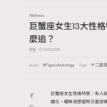
Wellness
巨蟹座女生13大性
Fashion
麼追？
Art
莎拉
01.02.2025
FigaroAstrology
十二星
Series:
Tags:
Wellness
巨蟹座女生性格特質｜有人
Paris
緒化，曖昧或戀愛時又愛欲