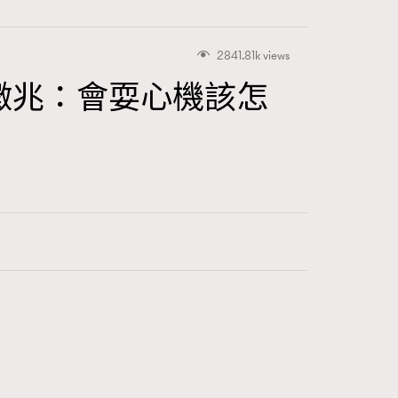
2841.81k views
徵兆：會耍心機該怎
416
FigaroAstrology
424
FigaroBeauty
7
FigaroBeautyRitual
547
FigaroCeleb
281
FigaroCinéma
17