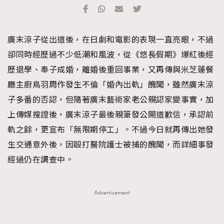
TRENDING
#FigaroExhibition 群星力撐MF X Leung Mo《See
AFrenchMind
3
廣末涼子從出道後，在日劇和電影的表現一直亮眼，不過
You In My Dream》展覽
DressLikeAParisienne
1
卻同時經歷過不少低潮和風波，從《悠長假期》爆紅後經
EmpowerF
103
歷退學、奉子成婚，離婚後重回事業，又再傳與米芝蓮餐
FashionWeek
191
廳主廚鳥羽周作發生不倫「婚內出軌」醜聞，雖然廣末涼
FigaroAesthetic
308
子多番的否認，但隨著廣末藝術家老公親認家變事實，加
FigaroAstrology
415
上傳媒搜證後，廣末涼子最後親筆發公開道歉信，承認前
FigaroBeauty
424
軌之餘，更宣布「無限期停工」。不過今日就再傳出她發
FigaroBeautyRitual
7
生交通意外後，因毆打醫院護士被捕的醜聞，而詳細事發
FigaroCeleb
547
經過仍在調查中。
#FigaroExhibition Wyman 揭曉 Figaro Exhibition
FigaroCinéma
281
第二站！
FigaroDigitalCover
17
Advertisement
FigaroExhibition
12
FigaroExpert
1