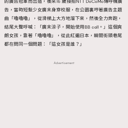
的廣告冠軍而出道，後來16 歲接拍NTT DoCoMo傳呼機廣
告，當時短髮少女廣末身穿校服，在公園裏哼著廣告主題
AFrenchMind
DressLikeAParisienne
曲「嚕嚕嚕」，從滑梯上大方地溜下來，然後全力奔跑，
EmpowerF
FashionWeek
FigaroAesthetic
結尾大聲呼喊：「廣末涼子，開始使用BB call。」這個爽
朗女孩，靠著「嚕嚕嚕」，從此紅遍日本，瞬間街頭巷尾
都在問同一個問題：「這女孩是誰？」
Advertisement