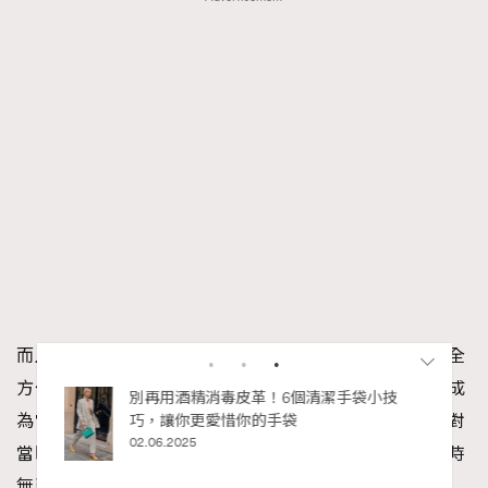
而上述所説的成就，不過就是短短兩年時光，廣末幾乎全
方位走紅，在歌、影、視、寫真四大範疇得到好成績，成
私藏的顯
別再用酒精消毒皮革！6個清潔手袋小技
為當時發展最全面的少女偶像。但是這樣的風光成績，對
巧，讓你更愛惜你的手袋
02.06.2025
當時只有16歲的廣末來説卻是雙面刃，台上的她風光一時
無兩，台下的她卻背負著不屬她年紀的期望與壓力。