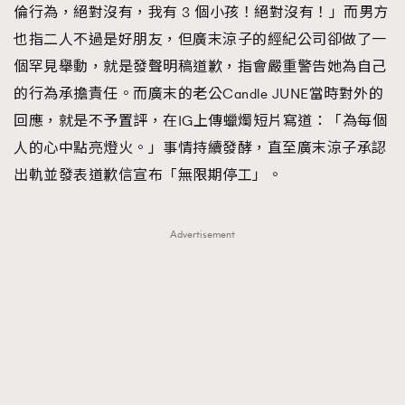
倫行為，絕對沒有，我有 3 個小孩！絕對沒有！」而男方
About us
Collaboration Opportunity
Disclaimer
Privacy
也指二人不過是好朋友，但廣末涼子的經紀公司卻做了一
New Media Group
|
Madame Figaro editions:
France
|
Greece
個罕見舉動，就是發聲明稿道歉，指會嚴重警告她為自己
|
Japan
|
Portugal
|
Spain
的行為承擔責任。而廣末的老公Candle JUNE當時對外的
回應，就是不予置評，在IG上傳蠟燭短片寫道：「為每個
人的心中點亮燈火。」事情持續發酵，直至廣末涼子承認
出軌並發表道歉信宣布「無限期停工」。
Advertisement