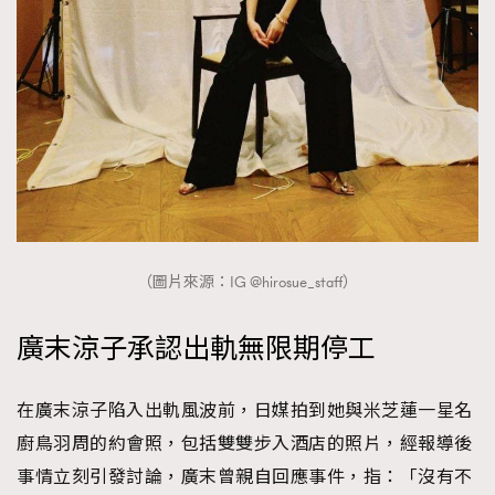
時裝心理學
2
當巨蟹座遇上處女座 Tyson Yoshi x 林家謙
煲劇日常
334
玩物壯志
1
（圖片來源：IG @hirosue_staff）
本人已詳閱並同意遵守本文列明條款及細則。 請瀏覽
(
nmg.com.hk/privacy
) 閱讀本公司的私隱政策聲明。
廣末涼子承認出軌無限期停工
本人願意接收新傳媒集團的最新消息及其他宣傳資訊，本人同意
新傳媒集團使用本人的個人資料於任何推廣用途。
在廣末涼子陷入出軌風波前，日媒拍到她與米芝蓮一星名
廚鳥羽周的約會照，包括雙雙步入酒店的照片，經報導後
事情立刻引發討論，廣末曾親自回應事件，指：「沒有不