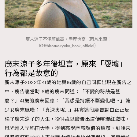
廣末涼子不僅顏值高，學歷也高（圖片來源：
IG@hirosue.ryoko
_book_official）
廣末涼子多年後坦言，原來「耍壞」
行為都是故意的
廣末涼子2022年41歲的她與16歲的自己同框出現在廣告之
中，廣告裏當時16歲的廣末問道：「不變的秘訣是甚
麼？」41歲的廣末回應：「我想是持續不斷變化吧。」讓
少女廣末感嘆：「真深奧呢…」其實這段廣告對白正正反
映了廣末涼子的人生，從14歲以廣告出道便嚐爆紅滋味，
風光進入早稻田大學，得到高學歷高顏值的稱讚，到後來