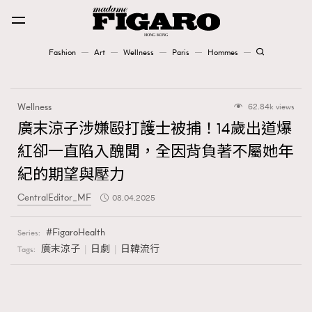
Fashion
Art
Wellness
Paris
Hommes
Fashion
Wellness
62.84k views
Art
廣末涼子涉嫌毆打護士被捕！14歲出道爆
紅卻一直陷入醜聞，全因背負著不屬她年
Wellness
紀的期望與壓力
Karena Lam is On Our Cover
CentralEditor_MF
08.04.2025
Paris
FigaroHealth
Series:
廣末涼子
日劇
日韓流行
Tags:
Hommes