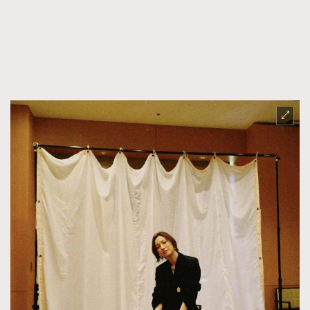
FigaroTalk
48
FigaroWatch
83
Grooming&Fitness
38
HommesFashion
2
HommeStyle
132
NoBagNoLife
349
People
53
#FigaroIssue 專訪陳漢娜Hanna與Takuro｜模特
TheFrenchWay
145
情侶談愛情
VAxChowSangSang
4
WatchesWonder&Beyond
21
WatchesWonder&Beyond
1
向ChanelN°5致敬
1
大時代小事情
42
時尚熱話
537
時尚配飾
297