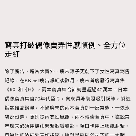
寫真打破偶像賣弄性感慣例、全方位
走紅
除了廣告、唱片大賣外，廣末涼子更創下了女性寫真銷售
紀錄，在BB call廣告爆紅後數月，廣末首度發行寫真集
《R》和《H》，兩本寫真集合計銷量超過40萬本。日本
偶像寫真集自70年代至今，向來具泳裝照吸引粉絲，製造
話題推高銷量，不過廣末的兩本寫真卻一反常態，一張泳
裝都沒穿，更別提內衣性感照。兩本傳奇寫真中，據説當
年廣末必須用纏巾緊緊捆縛胸部，領口也用上膠紙貼緊，
單靠她的清純外表作招徠，絕對是經紀公司下的一大賭