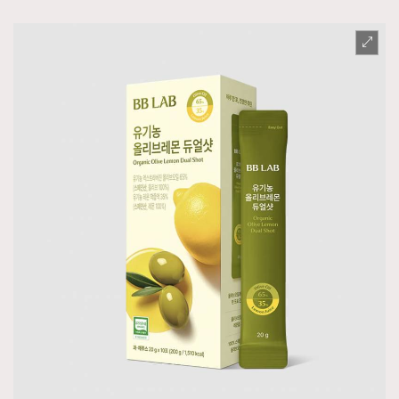
About us
Collaboration Opportunity
Disclaimer
Privacy
New Media Group
|
Madame Figaro editions:
France
|
Greece
|
Japan
|
Portugal
|
Spain