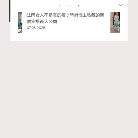
私藏的顯
別再用酒精消毒皮革！6個清潔手袋小技
巧，讓你更愛惜你的手袋
02.06.2025
Wellness
70 views
2026年8月每周星座運程【8月9日至8月15
RECOMMENDED
日】
莎拉
14 hours ago
FigaroAstrology
Series:
十二星座
星座運程
星相命理
Tags: