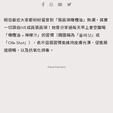
TRENDING
#FigaroExhibition 群星力撐MF X Leung Mo《See
AFrenchMind
3
相信最近大家都紛紛留意到「張員瑛橄欖油」熱潮，其實
You In My Dream》展覽
DressLikeAParisienne
1
一切源自IVE成員張員瑛！她曾分享過每天早上會空腹喝
EmpowerF
103
「橄欖油 + 檸檬汁」的習慣（韓國稱為「올레샷」或
FashionWeek
191
「Olle Shot」），表示這個習慣能維持皮膚光澤、促進腸
FigaroAesthetic
308
道順暢，以及抗氧化排毒。
FigaroAstrology
416
FigaroBeauty
424
Advertisement
FigaroBeautyRitual
7
FigaroCeleb
547
#FigaroExhibition Wyman 揭曉 Figaro Exhibition
FigaroCinéma
281
第二站！
FigaroDigitalCover
17
FigaroExhibition
12
FigaroExpert
1