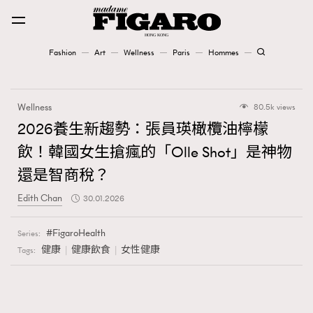
Fashion
Art
Wellness
Paris
Hommes
Fashion
Wellness
80.5k views
Art
2026養生新趨勢：張員瑛橄欖油檸檬
飲！韓國女生搶瘋的「Olle Shot」是神物
Wellness
還是智商稅？
Karena Lam is On Our Cover
Edith Chan
30.01.2026
Paris
FigaroHealth
Series:
健康
健康飲食
女性健康
Tags:
Hommes