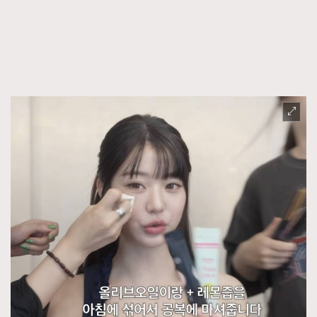
FigaroFrancais
41
FigaroGadget
1
FigaroHealth
647
FigaroHub
128
FigaroIcon
68
法國五月French May專訪四位香港文藝代表
FigaroInsight
156
FigaroIssue
271
FigaroJewellery
87
FigaroLifestyle
230
FigaroLove
89
FigaroMasterclass
20
FigaroMusic
90
FigaroStyle
89
#FigaroIssue 容祖兒封面專訪｜追逐歌手夢
FigaroSubculture
14