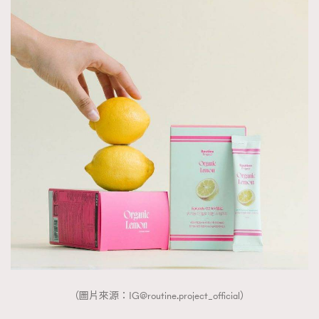
（圖片來源：
IG@routine.project
_official）