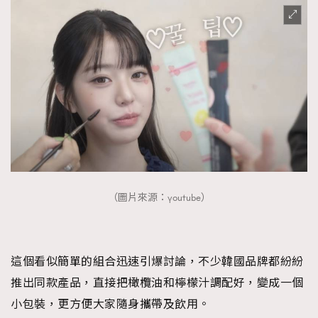
時裝心理學
2
當巨蟹座遇上處女座 Tyson Yoshi x 林家謙
煲劇日常
334
玩物壯志
1
本人已詳閱並同意遵守本文列明條款及細則。 請瀏覽
（圖片來源：youtube）
(
nmg.com.hk/privacy
) 閱讀本公司的私隱政策聲明。
本人願意接收新傳媒集團的最新消息及其他宣傳資訊，本人同意
新傳媒集團使用本人的個人資料於任何推廣用途。
這個看似簡單的組合迅速引爆討論，不少韓國品牌都紛紛
推出同款產品，直接把橄欖油和檸檬汁調配好，變成一個
小包裝，更方便大家隨身攜帶及飲用。