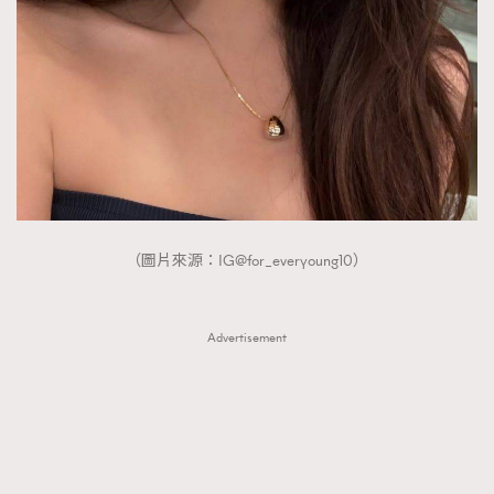
（圖片來源：IG@for_everyoung10）
Advertisement