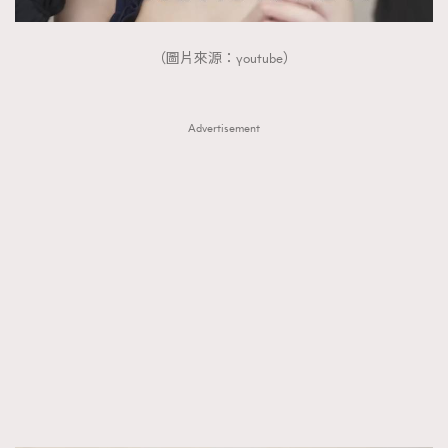
FigaroTalk
48
FigaroWatch
83
（圖片來源：youtube）
Grooming&Fitness
38
HommesFashion
2
HommeStyle
Advertisement
132
NoBagNoLife
349
People
53
#FigaroIssue 專訪陳漢娜Hanna與Takuro｜模特
TheFrenchWay
145
情侶談愛情
VAxChowSangSang
4
WatchesWonder&Beyond
21
WatchesWonder&Beyond
1
向ChanelN°5致敬
1
大時代小事情
42
時尚熱話
537
時尚配飾
297