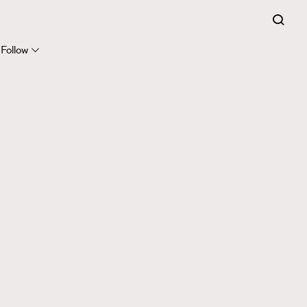
Follow