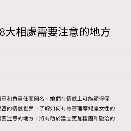
8大相處需要注意的地方
TRENDING
3
AFrenchMind
1
DressLikeAParisienne
103
EmpowerF
191
穩重和負責任而聞名。她們在情感上可能顯得保
FashionWeek
豐富的情感世界。了解如何有效管理摩羯座女性的
308
FigaroAesthetic
需要注意的地方，將有助於建立更加穩固和融洽的