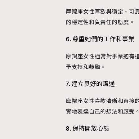
摩羯座女性喜歡與穩定、可
的穩定性和負責任的態度。
6. 尊重她們的工作和事業
摩羯座女性通常對事業抱有
予支持和鼓勵。
7. 建立良好的溝通
摩羯座女性喜歡清晰和直接
實地表達自己的想法和感受
8. 保持開放心態