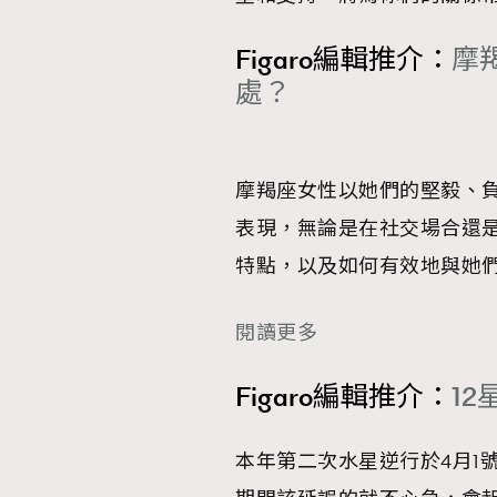
Figaro編輯推介：
摩
處？
摩羯座女性以她們的堅毅、
表現，無論是在社交場合還
特點，以及如何有效地與她
閱讀更多
Figaro編輯推介：
1
本年第二次水星逆行於4月1