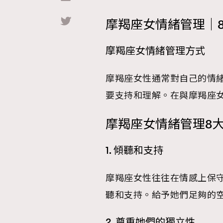
摩羯座女情緒管理｜
Hommes
摩羯座女情緒管理方式
摩羯座女性通常對自己的情
要支持和理解。在與摩羯座
摩羯座女情緒管理8
1. 傾聽和支持
摩羯座女性往往在情感上保
聽和支持。給予她們足夠的
2. 尊重她們的獨立性