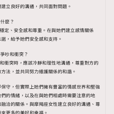
們建立良好的溝通，共同面對問題。
要什麼？
覽(
nmg.com.hk/privacy
) 閱讀本
要穩定、安全感和尊重。在與她們建立感情關係
承諾，給予她們安全感和支持。
資訊，本人同意新傳媒集團使用
的爭吵和衝突？
吵和衝突時，應該冷靜和理性地溝通，尊重對方的
的方法，並共同努力維護關係的和諧。
得保守，但實際上她們擁有豐富的情感世界和堅強
她們的情緒，以及在與她們相處時需要注意的地
和融洽的關係。與摩羯座女性建立良好的溝通、尊
帶來更多的美好和幸福。