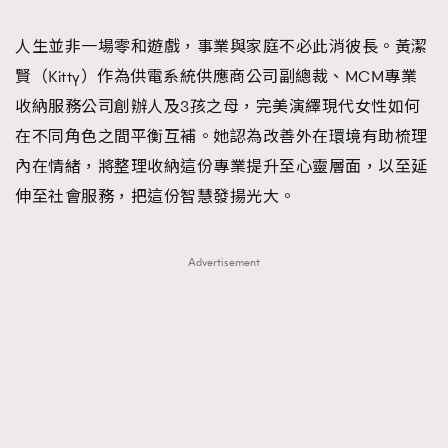
TRENDING
人生並非一場零和遊戲，事業與家庭不必此消彼長。黃潔
#FigaroExhibition 群星力撐MF X Leung Mo《See
AFrenchMind
3
賢（Kitty）作為供電系統供應商公司副總裁、MCM專業
You In My Dream》展覽
DressLikeAParisienne
1
收納服務公司創辦人及3孩之母，完美演繹現代女性如何
EmpowerF
103
在不同角色之間平衡互補。她認為改善外在環境有助梳理
FashionWeek
191
內在情緒，將整理收納這份專業提升至心靈層面，以至延
FigaroAesthetic
308
伸至社會服務，把這份智慧發揚光大。
FigaroAstrology
415
FigaroBeauty
424
Advertisement
FigaroBeautyRitual
7
FigaroCeleb
547
#FigaroExhibition Wyman 揭曉 Figaro Exhibition
FigaroCinéma
281
第二站！
FigaroDigitalCover
17
FigaroExhibition
12
FigaroExpert
1