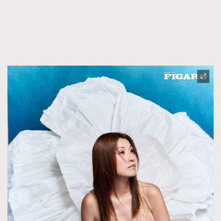
FigaroFrancais
41
FigaroGadget
1
FigaroHealth
647
FigaroHub
128
FigaroIcon
68
法國五月French May專訪四位香港文藝代表
FigaroInsight
156
FigaroIssue
271
FigaroJewellery
86
FigaroLifestyle
230
FigaroLove
89
FigaroMasterclass
20
FigaroMusic
90
FigaroStyle
89
#FigaroIssue 容祖兒封面專訪｜追逐歌手夢
FigaroSubculture
14