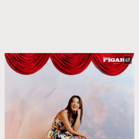
EmpowerF
FashionWeek
FigaroAesthetic