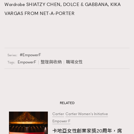
Wardrobe SHIATZY CHEN, DOLCE & GABBANA, KIKA
VARGAS FROM NET-A-PORTER
EmpowerF
Series:
EmpowerF
整理與收納
職場女性
Tags:
RELATED
Cartier
Cartier Women's Initiative
Empower F
卡地亞女性創業家獎20周年，席