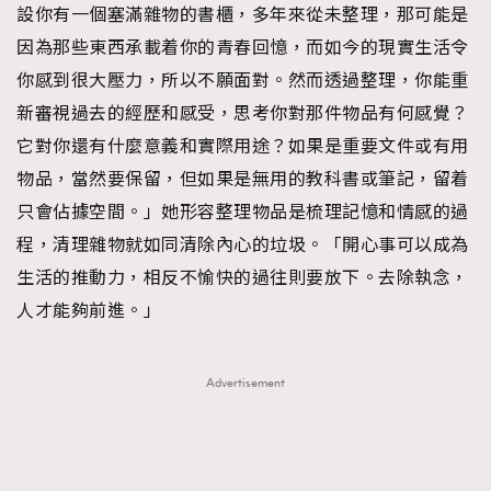
設你有一個塞滿雜物的書櫃，多年來從未整理，那可能是
About us
Collaboration Opportunity
Disclaimer
Privacy
因為那些東西承載着你的青春回憶，而如今的現實生活令
New Media Group
|
Madame Figaro editions:
France
|
Greece
你感到很大壓力，所以不願面對。然而透過整理，你能重
|
Japan
|
Portugal
|
Spain
新審視過去的經歷和感受，思考你對那件物品有何感覺？
它對你還有什麼意義和實際用途？如果是重要文件或有用
物品，當然要保留，但如果是無用的教科書或筆記，留着
只會佔據空間。」她形容整理物品是梳理記憶和情感的過
程，清理雜物就如同清除內心的垃圾。「開心事可以成為
生活的推動力，相反不愉快的過往則要放下。去除執念，
人才能夠前進。」
Advertisement