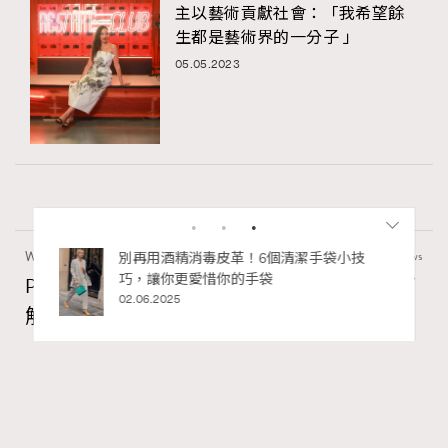
主以藝術貢獻社會：「我希望餘
生都是藝術界的一分子 」
05.05.2023
Wellness
22.06k views
私藏的顯
別再用酒精消毒皮革！6個清潔手袋小技
巧，讓你更愛惜你的手袋
PDRN功效是什麼？常用於麗珠蘭水光針？了
02.06.2025
解PDRN成分及精華推薦
Madame Figaro HK
04.08.2026
FigaroBeauty
Series:
PDRN
保濕
精華
Tags:
RECOMMENDED