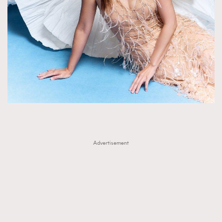
FigaroTalk
48
FigaroWatch
83
Grooming&Fitness
38
HommesFashion
2
HommeStyle
132
NoBagNoLife
349
People
53
#FigaroIssue 專訪陳漢娜Hanna與Takuro｜模特
TheFrenchWay
145
情侶談愛情
VAxChowSangSang
4
WatchesWonder&Beyond
21
Advertisement
WatchesWonder&Beyond
1
向ChanelN°5致敬
1
大時代小事情
42
時尚熱話
537
時尚配飾
297