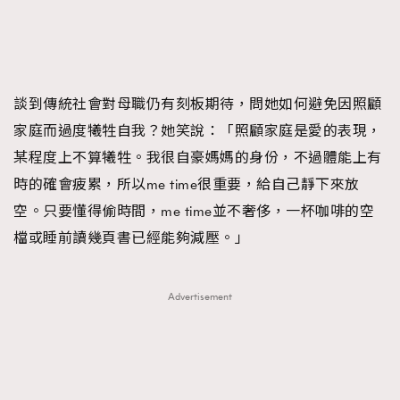
談到傳統社會對母職仍有刻板期待，問她如何避免因照顧
家庭而過度犧牲自我？她笑說：「照顧家庭是愛的表現，
某程度上不算犧牲。我很自豪媽媽的身份，不過體能上有
時的確會疲累，所以me time很重要，給自己靜下來放
空。只要懂得偷時間，me time並不奢侈，一杯咖啡的空
檔或睡前讀幾頁書已經能夠減壓。」
Advertisement