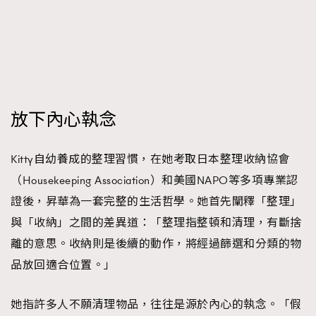
時裝心理學
2
當巨蟹座遇上處女座 Tyson Yoshi x 林家謙
煲劇日常
334
玩物壯志
1
放下內心執念
Kitty自幼養成的整理習慣，在她考取日本整理收納協會
（Housekeeping Association）和美國NAPO等多項專業認
本人已詳閱並同意遵守本文列明條款及細則。 請瀏覽
證後，昇華為一套完整的生活哲學。她首先闡釋「整理」
(
nmg.com.hk/privacy
) 閱讀本公司的私隱政策聲明。
與「收納」之間的差異道：「整理指整頓和清理，有斷捨
本人願意接收新傳媒集團的最新消息及其他宣傳資訊，本人同意
新傳媒集團使用本人的個人資料於任何推廣用途。
離的意思。收納則是後續的動作，將經過篩選和分類的物
品放回適合位置。」
她指許多人不願清理物品，往往是源於內心的執念。「假