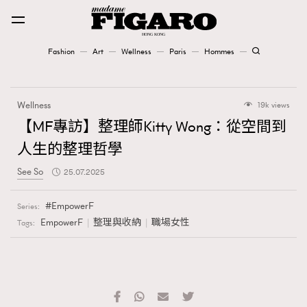
Fashion
Art
Wellness
Paris
Hommes
Fashion
Wellness
19k views
Art
【MF專訪】整理師Kitty Wong：從空間到
人生的整理哲學
Wellness
See So
25.07.2025
Karena Lam is On Our Cover
EmpowerF
Series:
Paris
EmpowerF
整理與收納
職場女性
Tags:
Hommes