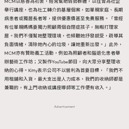
MCM以慈善為初衷，經常幫助弱勢群體，以往曾為社企
舉行講座，也為社工轉介的基層個案，如單親家庭、長期
病患者或獨居長者等，提供優惠價甚至免費服務。「曾經
有位單親媽媽要獨力照顧兩個自閉症孩子，無暇打理家
居。我們不僅幫她整理環境，也傾聽她抒發感受，疏導其
負面情緒，清除她內心的垃圾，讓她重新出發。」此外，
MCM亦有贊助義工活動，例如為照顧者和腦退化患者舉
辦藝術工作坊；又製作YouTube節目，向大眾分享整理收
納的心得。Kitty表示公司不以營利為首要目標，「我們不
用租舖和入貨，最大支出是人力成本，我們的收納師都是
兼職的，有上門收納或講座導師等工作便有收入。」
Advertisement