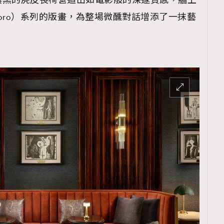
濃黑的麂皮長椅營造出如電影般的深邃質感，牆上
oro）系列的版畫，為整場微醺對話增添了一抹藝
覽(
nmg.com.hk/privacy
) 閱讀本
資訊，本人同意新傳媒集團使用