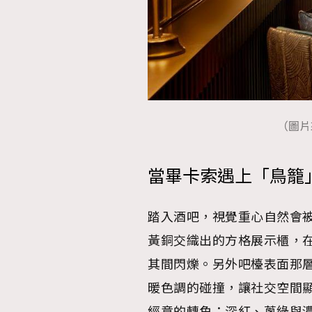
AFrenchMind
D
（圖片來源
當畢卡索遇上「鳥籠
踏入酒吧，視覺重心自然會
黃銅交織出的方格展示櫃，
其間閃爍。另外吧檯表面那
暖色調的碰撞，讓社交空間