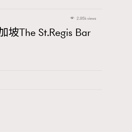
2.95k views
 St.Regis Bar
415
FigaroAstrology
424
FigaroBeauty
7
FigaroBeautyRitual
547
FigaroCeleb
281
FigaroCinéma
17