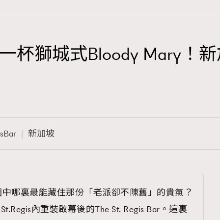
式Bloody Mary！新加坡The
TRENDING
3
AFrenchMind
1
DressLikeAParisienne
isBar
新加坡
103
EmpowerF
191
FashionWeek
308
FigaroAesthetic
圈中哪裏最能藏住那份「老派卻不陳舊」的貴氣？
egis內重裝啟幕後的The St. Regis Bar。這裏