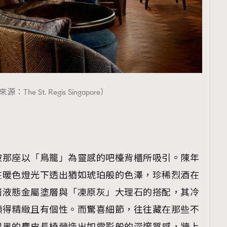
TRENDING
ressLikeAParisienne
Empower
FigaroAesthetic
：The St. Regis Singapore）
」
被那座以「鳥籠」為靈感的吧檯背櫃所吸引。陳年
在暖色燈光下透出猶如琥珀般的色澤，珍稀烈酒在
層液態金屬塗層與「凍原灰」大理石的搭配，其冷
顯得精緻且有個性。而驚喜細節，往往藏在那些不