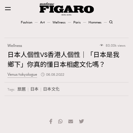
Fashion
Art
Wellness
Paris
Hommes
Fashion
Wellness
83.03k views
Art
日本人個性VS香港人個性｜「日本是我
鄉下」你真的懂日本相處文化嗎？
Wellness
Venus tokyologue
06.08.2022
Karena Lam is On Our Cover
旅居
日本
日本文化
Tags:
Paris
Hommes