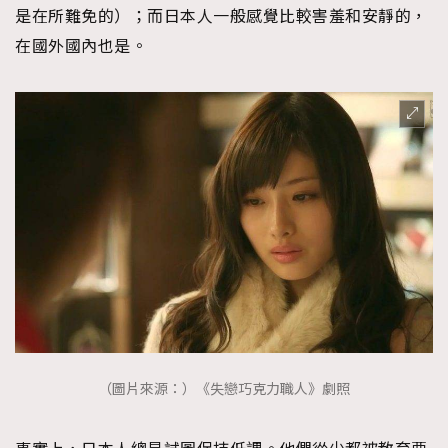
是在所難免的）；而日本人一般感覺比較害羞和安靜的，
About us
Collaboration Opportunity
Disclaimer
Privacy
在國外國內也是。
New Media Group
|
Madame Figaro editions:
France
|
Greece
|
Japan
|
Portugal
|
Spain
（圖片來源：）《失戀巧克力職人》劇照