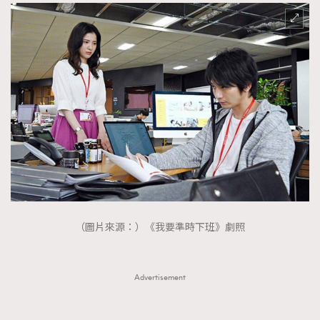
TRENDING
AFrenchMind
DressLikeAParisienne
EmpowerF
FashionWeek
FigaroAesthetic
（圖片來源：）《我要準時下班》劇照
Advertisement