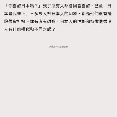
「你喜歡日本嗎？」幾乎所有人都會回答喜歡，甚至「日
TRENDING
本是我鄉下」。多數人對日本人的印象，都是他們很有禮
#FigaroExhibition 群星力撐MF X Leung Mo《See
AFrenchMind
3
貌很會打扮。你有沒有想過，日本人的性格和特徵跟香港
You In My Dream》展覽
DressLikeAParisienne
1
人有什麼相似和不同之處？
EmpowerF
103
FashionWeek
191
Advertisement
FigaroAesthetic
308
FigaroAstrology
416
FigaroBeauty
424
FigaroBeautyRitual
7
FigaroCeleb
547
#FigaroExhibition Wyman 揭曉 Figaro Exhibition
FigaroCinéma
281
第二站！
FigaroDigitalCover
17
FigaroExhibition
12
FigaroExpert
1