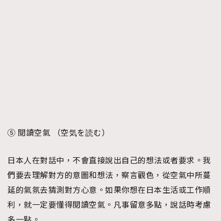
⑤ 閱讀空氣 （空気を読む）
日本人在對話中，不會直接說出自己的想法或者要求。我
們要去理解對方的意圖和想法，察言觀色，從空氣中所蔓
延的氣氛去猜測對方心意。如果你想在日本生活或工作順
利，就一定要懂得閱讀空氣。凡事留意多點，說話時考慮
多一點。