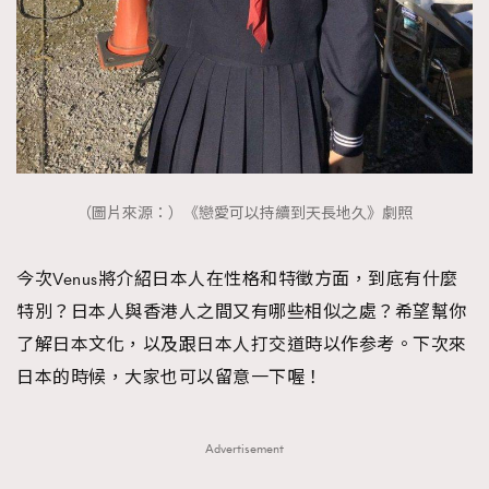
FigaroTalk
48
FigaroWatch
83
Grooming&Fitness
38
HommesFashion
2
HommeStyle
132
NoBagNoLife
349
People
53
（圖片來源：）《戀愛可以持續到天長地久》劇照
#FigaroIssue 專訪陳漢娜Hanna與Takuro｜模特
TheFrenchWay
145
情侶談愛情
VAxChowSangSang
4
今次Venus將介紹日本人在性格和特徵方面，到底有什麼
WatchesWonder&Beyond
特別？日本人與香港人之間又有哪些相似之處？希望幫你
21
了解日本文化，以及跟日本人打交道時以作参考。下次來
WatchesWonder&Beyond
1
日本的時候，大家也可以留意一下喔！
向ChanelN°5致敬
1
大時代小事情
42
時尚熱話
537
Advertisement
時尚配飾
297