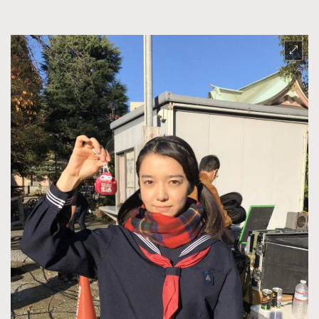
FigaroFrancais
41
FigaroGadget
1
FigaroHealth
647
FigaroHub
128
FigaroIcon
68
法國五月French May專訪四位香港文藝代表
FigaroInsight
156
FigaroIssue
271
FigaroJewellery
87
FigaroLifestyle
230
FigaroLove
89
FigaroMasterclass
20
FigaroMusic
90
FigaroStyle
89
#FigaroIssue 容祖兒封面專訪｜追逐歌手夢
FigaroSubculture
14