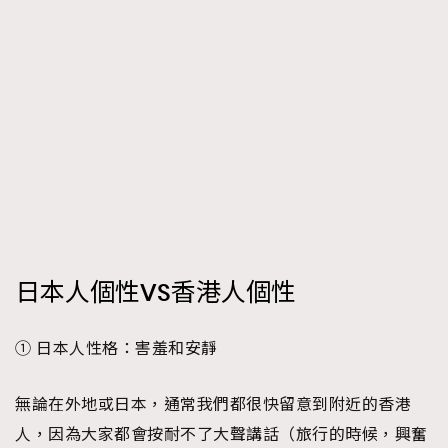
時裝心理學
2
當巨蟹座遇上處女座 Tyson Yoshi x 林家謙
煲劇日常
334
玩物壯志
1
本人已詳閱並同意遵守本文列明條款及細則。 請瀏覽
日本人個性VS香港人個性
(
nmg.com.hk/privacy
) 閱讀本公司的私隱政策聲明。
本人願意接收新傳媒集團的最新消息及其他宣傳資訊，本人同意
新傳媒集團使用本人的個人資料於任何推廣用途。
① 日本人性格：害羞和安靜
無論在外地或日本，通常我們都很快留意到附近的香港
人，因為大家都會按耐不了大聲講話（旅行的時候，興奮