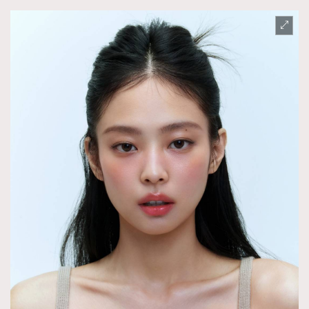
About us
Collaboration Opportunity
Disclaimer
Privacy
New Media Group
|
Madame Figaro editions:
France
|
Greece
|
Japan
|
Portugal
|
Spain