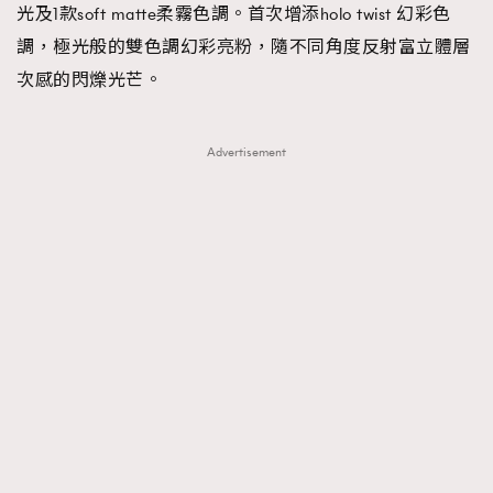
光及1款soft matte柔霧色調。首次增添holo twist 幻彩色
調，極光般的雙色調幻彩亮粉，隨不同角度反射富立體層
次感的閃爍光芒。
Advertisement