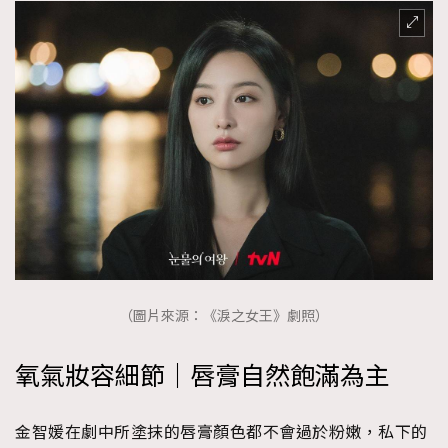
（圖片來源：《淚之女王》劇照）
氧氣妝容細節｜唇膏自然飽滿為主
金智媛在劇中所塗抹的唇膏顏色都不會過於粉嫩，私下的