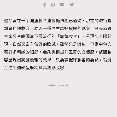
TRENDING
#FigaroExhibition 群星力撐MF X Leung Mo《See
AFrenchMind
3
還停留在一字濃眉妝？濃妝豔抹經已過時，現在的流行趨
You In My Dream》展覽
DressLikeAParisienne
1
勢是自然妝容，給人一種原生感好皮膚的感覺。今天就跟
EmpowerF
103
大家分享韓國當下最流行的「氧氣妝容」，呈現出若隱若
FashionWeek
191
現、自然又富有氣質的妝感。雖然只是淡妝，但當中包含
FigaroAesthetic
308
著許多精緻的細節，能夠悄悄提升五官的立體感，整體妝
FigaroAstrology
416
容呈現出高雅優雅的效果。只要掌握好妝容的要點，就能
FigaroBeauty
424
打造出如韓星般精緻高級感妝容。
FigaroBeautyRitual
7
FigaroCeleb
547
Advertisement
#FigaroExhibition Wyman 揭曉 Figaro Exhibition
FigaroCinéma
281
第二站！
FigaroDigitalCover
17
FigaroExhibition
12
FigaroExpert
1