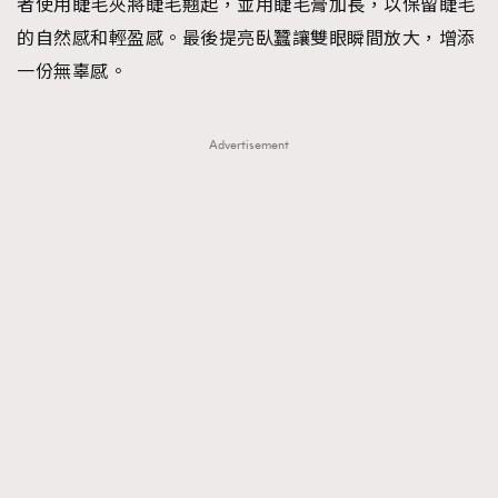
者使用睫毛夾將睫毛翹起，並用睫毛膏加長，以保留睫毛
的自然感和輕盈感。最後提亮臥蠶讓雙眼瞬間放大，增添
一份無辜感。
Advertisement