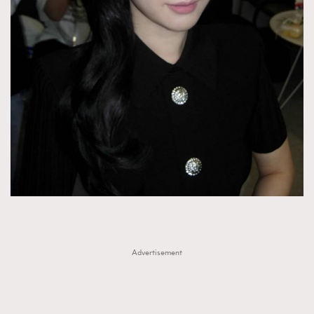
FigaroTalk
48
FigaroWatch
83
Grooming&Fitness
38
HommesFashion
2
HommeStyle
132
NoBagNoLife
349
People
53
#FigaroIssue 專訪陳漢娜Hanna與Takuro｜模特
TheFrenchWay
145
情侶談愛情
VAxChowSangSang
4
WatchesWonder&Beyond
21
WatchesWonder&Beyond
1
向ChanelN°5致敬
1
Advertisement
大時代小事情
42
時尚熱話
537
時尚配飾
297