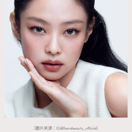
（圖片來源：IG@herabeauty_official）
TRENDING