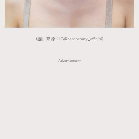
（圖片來源：IG@herabeauty_official）
Advertisement