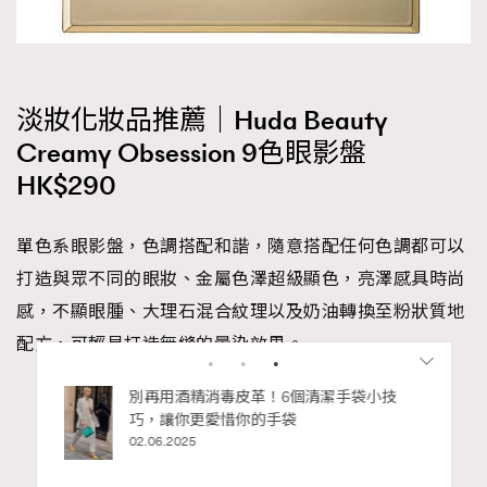
淡妝化妝品推薦｜Huda Beauty
Creamy Obsession 9色眼影盤
HK$290
單色系眼影盤，色調搭配和諧，隨意搭配任何色調都可以
打造與眾不同的眼妝、金屬色澤超級顯色，亮澤感具時尚
感，不顯眼腫、大理石混合紋理以及奶油轉換至粉狀質地
配方，可輕易打造無縫的暈染效果。
私藏的顯
別再用酒精消毒皮革！6個清潔手袋小技
Advertisement
巧，讓你更愛惜你的手袋
02.06.2025