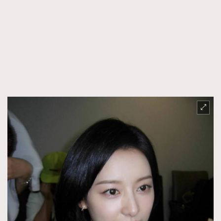
FigaroFrancais
41
FigaroGadget
1
FigaroHealth
647
FigaroHub
128
FigaroIcon
68
法國五月French May專訪四位香港文藝代表
FigaroInsight
156
FigaroIssue
271
FigaroJewellery
87
FigaroLifestyle
230
FigaroLove
89
FigaroMasterclass
20
FigaroMusic
90
FigaroStyle
89
#FigaroIssue 容祖兒封面專訪｜追逐歌手夢
FigaroSubculture
14