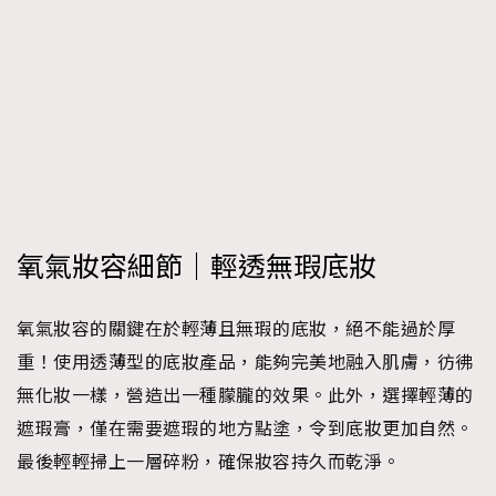
時裝心理學
2
當巨蟹座遇上處女座 Tyson Yoshi x 林家謙
煲劇日常
334
玩物壯志
1
氧氣妝容細節｜輕透無瑕底妝
本人已詳閱並同意遵守本文列明條款及細則。 請瀏覽
氧氣妝容的關鍵在於輕薄且無瑕的底妝，絕不能過於厚
(
nmg.com.hk/privacy
) 閱讀本公司的私隱政策聲明。
本人願意接收新傳媒集團的最新消息及其他宣傳資訊，本人同意
重！使用透薄型的底妝產品，能夠完美地融入肌膚，彷彿
新傳媒集團使用本人的個人資料於任何推廣用途。
無化妝一樣，營造出一種朦朧的效果。此外，選擇輕薄的
遮瑕膏，僅在需要遮瑕的地方點塗，令到底妝更加自然。
最後輕輕掃上一層碎粉，確保妝容持久而乾淨。