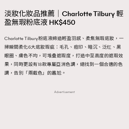
AFrenchMind
DressLikeAParisienne
淡妝化妝品推薦｜Charlotte Tilbury 輕
EmpowerF
FashionWeek
FigaroAesthetic
盈無瑕粉底液 HK$450
Charlotte Tilbury粉底液締造輕盈羽感、柔焦無瑕底妝，一
掃瞬間柔化6大底妝瑕疵：毛孔、痘印、暗沉、泛红、黑
眼圈、膚色不均，可堆叠遮瑕度，打造中至高度的遮瑕效
果，同時更設有18款專屬亞洲色調，總找到一個合適的色
調，告別「兩截色」的尷尬。
Advertisement