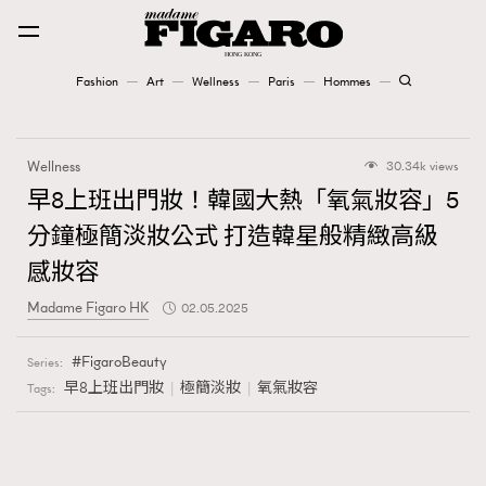
Fashion
Art
Wellness
Paris
Hommes
Fashion
Wellness
30.34k views
Art
早8上班出門妝！韓國大熱「氧氣妝容」5
分鐘極簡淡妝公式 打造韓星般精緻高級
Wellness
感妝容
Karena Lam is On Our Cover
Madame Figaro HK
02.05.2025
Paris
FigaroBeauty
Series:
早8上班出門妝
極簡淡妝
氧氣妝容
Tags:
Hommes