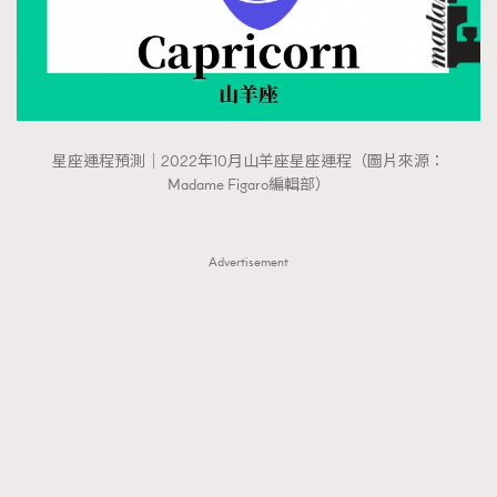
About us
Collaboration Opportunity
Disclaimer
Privacy
New Media Group
|
Madame Figaro editions:
France
|
Greece
|
Japan
|
Portugal
|
Spain
星座運程預測｜2022年10月山羊座星座運程（圖片來源：
Madame Figaro編輯部）
Advertisement