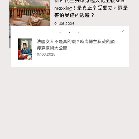
新世代主張單身極大化主義Solo-
maxxing！是真正享受獨立，還是
害怕受傷的逃避？
04.06.2026
私藏的顯
別再用酒精消毒皮革！6個清潔手袋小技
巧，讓你更愛惜你的手袋
02.06.2025
Wellness
70 views
2026年8月每周星座運程【8月9日至8月15
RECOMMENDED
日】
莎拉
5 hours ago
FigaroAstrology
Series:
十二星座
星座運程
星相命理
Tags: