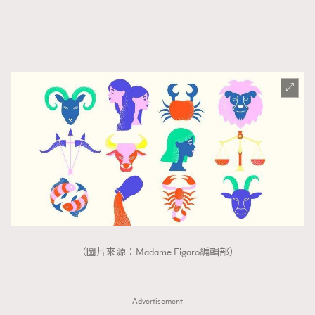
FigaroFrancais
41
FigaroGadget
1
FigaroHealth
647
FigaroHub
128
FigaroIcon
68
法國五月French May專訪四位香港文藝代表
FigaroInsight
156
FigaroIssue
271
FigaroJewellery
87
FigaroLifestyle
230
FigaroLove
89
FigaroMasterclass
20
（圖片來源：Madame Figaro編輯部）
FigaroMusic
90
FigaroStyle
89
#FigaroIssue 容祖兒封面專訪｜追逐歌手夢
FigaroSubculture
14
Advertisement