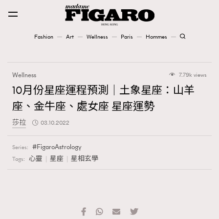
Fashion
Art
Wellness
Paris
Hommes
Fashion
Wellness
7.79k views
Art
10月份星座運程預測｜土象星座：山羊
座、金牛座、處女座 星座運勢
Wellness
莎拉
03.10.2022
Karena Lam is On Our Cover
FigaroAstrology
Series:
Paris
心靈
星座
星相玄學
Tags:
Hommes