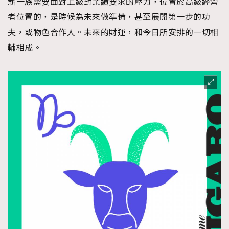
薪一族需要面對上級對業績要求的壓力，位置於高級經營
時裝心理學
2
者位置的，是時候為未來做準備，甚至展開第一步的功
當巨蟹座遇上處女座 Tyson Yoshi x 林家謙
煲劇日常
334
夫，或物色合作人。未來的財運，和今日所安排的一切相
玩物壯志
1
輔相成。
本人已詳閱並同意遵守本文列明條款及細則。 請瀏覽
(
nmg.com.hk/privacy
) 閱讀本公司的私隱政策聲明。
本人願意接收新傳媒集團的最新消息及其他宣傳資訊，本人同意
新傳媒集團使用本人的個人資料於任何推廣用途。