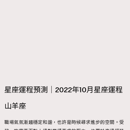
FigaroTalk
48
FigaroWatch
83
Grooming&Fitness
38
HommesFashion
2
HommeStyle
132
NoBagNoLife
349
People
53
#FigaroIssue 專訪陳漢娜Hanna與Takuro｜模特
TheFrenchWay
145
情侶談愛情
VAxChowSangSang
4
WatchesWonder&Beyond
21
星座運程預測｜2022年10月星座運程
WatchesWonder&Beyond
1
向ChanelN°5致敬
1
山羊座
大時代小事情
42
時尚熱話
537
職場氣氛漸趨穩定和諧，也許是時候尋求進步的空間。受
時尚配飾
297