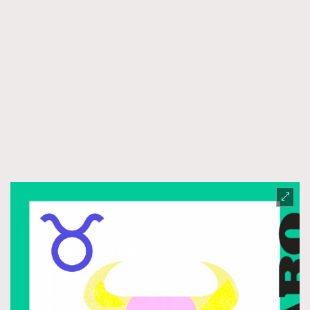
TRENDING
AFrenchMind
DressLikeAParisienne
EmpowerF
FashionWeek
FigaroAesthetic