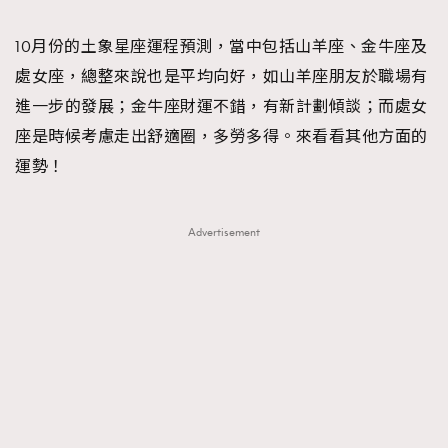
TRENDING
10月份的土象星座運程預測，當中包括山羊座、金牛座及
#FigaroExhibition 群星力撐MF X Leung Mo《See
AFrenchMind
3
處女座，總整來說也是平均向好，如山羊座朋友於職場有
You In My Dream》展覽
DressLikeAParisienne
1
進一步的發展；金牛座財運不錯，有新計劃傾談；而處女
EmpowerF
103
座是時候考慮走出舒適圈，多勞多得。來看看其他方面的
FashionWeek
191
運勢！
FigaroAesthetic
308
FigaroAstrology
416
Advertisement
FigaroBeauty
424
FigaroBeautyRitual
7
FigaroCeleb
547
#FigaroExhibition Wyman 揭曉 Figaro Exhibition
FigaroCinéma
281
第二站！
FigaroDigitalCover
17
FigaroExhibition
12
FigaroExpert
1