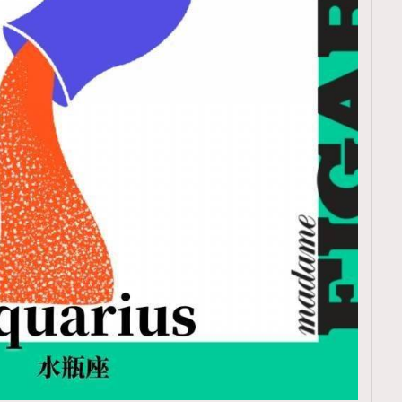
TRENDING
ressLikeAParisienne
Empower
FigaroAesthetic