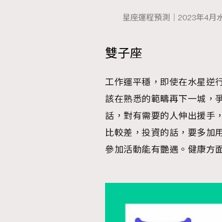
星座運程預測｜2023年4月水
雙子座
本人已詳閱並同意遵守本文列明條款及細則。 請瀏
公司的私隱政策聲明。
本人願意接收新傳媒集團的最新消息及其他宣傳
工作運平穩，即使在水星逆
本人的個人資料於任何推廣用途。
該在熟悉的範疇再下一城，
話，對有需要的人伸出援手
比較差，投資的話，要多加
參加活動能有艷遇。健康方