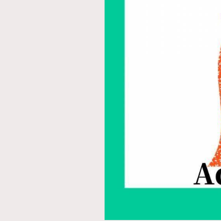
AFrenchMind
D