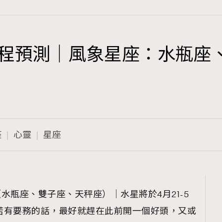
座運程預測｜風象星座：水瓶座
TRENDING
3
AFrenchMind
1
DressLikeAParisienne
座
心靈
星座
103
EmpowerF
191
FashionWeek
308
FigaroAesthetic
（水瓶座、雙子座、天秤座）｜水星將於4月21-5
，若有要務的話，最好就趕在此前開一個好頭，又或