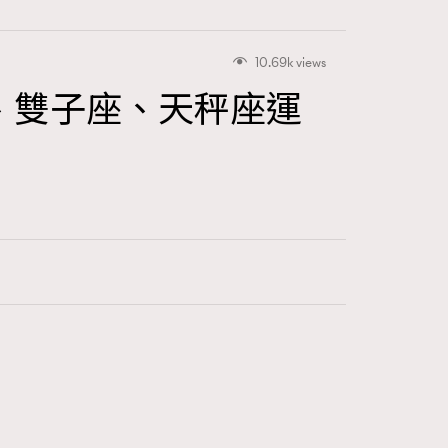
10.69k views
、雙子座、天秤座運
415
FigaroAstrology
424
FigaroBeauty
7
FigaroBeautyRitual
547
FigaroCeleb
281
FigaroCinéma
17