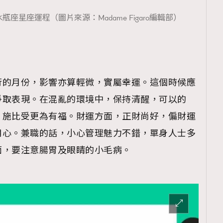
瓶座星座運程（圖片來源：Madame Figaro編輯部）
覽(
nmg.com.hk/privacy
) 閱讀本
資訊，本人同意新傳媒集團使用
行的月份，影響亦算輕微，實屬幸運。這個時候應
爭取表現。在混亂的環境中，保持清醒，可以的
，施比受更為有福。財運方面，正財尚好，偏財運
用心。兼職的話，小心管理魅力不錯，單身人士多
面，要注意腸胃及眼睛的小毛病。